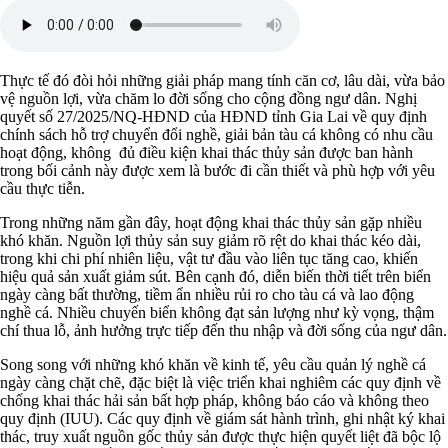
Thực tế đó đòi hỏi những giải pháp mang tính căn cơ, lâu dài, vừa bảo
vệ nguồn lợi, vừa chăm lo đời sống cho cộng đồng ngư dân. Nghị
quyết số 27/2025/NQ-HĐND của HĐND tỉnh Gia Lai về quy định
chính sách hỗ trợ chuyển đổi nghề, giải bản tàu cá không có nhu cầu
hoạt động, không đủ điều kiện khai thác thủy sản được ban hành
trong bối cảnh này được xem là bước đi cần thiết và phù hợp với yêu
cầu thực tiễn.
Trong những năm gần đây, hoạt động khai thác thủy sản gặp nhiều
khó khăn. Nguồn lợi thủy sản suy giảm rõ rệt do khai thác kéo dài,
trong khi chi phí nhiên liệu, vật tư đầu vào liên tục tăng cao, khiến
hiệu quả sản xuất giảm sút. Bên cạnh đó, diễn biến thời tiết trên biển
ngày càng bất thường, tiềm ẩn nhiều rủi ro cho tàu cá và lao động
nghề cá. Nhiều chuyến biển không đạt sản lượng như kỳ vọng, thậm
chí thua lỗ, ảnh hưởng trực tiếp đến thu nhập và đời sống của ngư dân.
Song song với những khó khăn về kinh tế, yêu cầu quản lý nghề cá
ngày càng chặt chẽ, đặc biệt là việc triển khai nghiêm các quy định về
chống khai thác hải sản bất hợp pháp, không báo cáo và không theo
quy định (IUU). Các quy định về giám sát hành trình, ghi nhật ký khai
thác, truy xuất nguồn gốc thủy sản được thực hiện quyết liệt đã bộc lộ