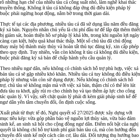
rõ những hạn chế của nhiều tàu cá công suất nhỏ, làm nghề khai thác
truyền thống. Không ít tàu cá không đáp ứng đủ điều kiện pháp lý
buộc phải ngừng hoạt động, nằm bờ trong thời gian dài.
Thực tế tại các địa phương, nhiều tàu cá đã sử dụng lâu năm đều đăng
ký xả bản. Nguyên nhân chủ yếu là chi phí đầu tư để lắp đặt thêm thiết
bị giám sát, hoàn thiện hồ sơ pháp lý khá lớn, trong khi nguồn lợi ngày
càng cạn kiệt, hiệu quả khai thác thấp. Một số chủ tàu đã chủ động
thay máy bộ thành máy thủy và hoàn tất thủ tục đăng ký, xin cấp phép
theo quy định. Tuy nhiên, vẫn còn không ít tàu cá không đủ điều kiện,
buộc phải đăng ký xả bản để chấp hành yêu cầu quản lý.
Theo nhiều ngư dân, nếu không có chính sách hỗ trợ phù hợp, việc xả
bản tàu cá sẽ gặp nhiều khó khăn. Nhiều tàu cá tuy không đủ điều kiện
pháp lý nhưng vẫn còn sử dụng được. Nếu không có chính sách hỗ
trợ, chủ tàu sẽ không mặn mà với việc xả bản, thậm chí có thể lén lút
đưa tàu ra khơi, gây rủi ro cho chính họ và tạo thêm áp lực cho công
tác quản lý. Vì vậy, siết chặt quản lý phải đi kèm giải pháp sinh kế để
ngư dân yên tâm chuyển đổi, ổn định cuộc sống.
Xuất phát từ thực tế đó, Nghị quyết số 27/2025 được xây dựng với
mục tiêu kép: vừa góp phần bảo vệ nguồn lợi thủy sản, vừa bảo đảm
sinh kế, an sinh xã hội cho cộng đồng ngư dân. Điểm nổi bật của nghị
quyết là không chỉ hỗ trợ kinh phí giải bản tàu cá, mà còn hướng đến
chuyển đổi sinh kế một cách căn cơ, lâu dài. Đối tượng thụ hưởng bao