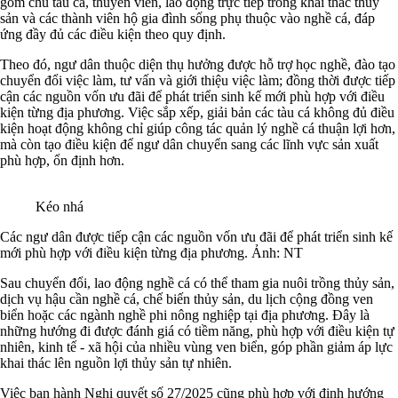
gồm chủ tàu cá, thuyền viên, lao động trực tiếp trong khai thác thủy
sản và các thành viên hộ gia đình sống phụ thuộc vào nghề cá, đáp
ứng đầy đủ các điều kiện theo quy định.
Theo đó, ngư dân thuộc diện thụ hưởng được hỗ trợ học nghề, đào tạo
chuyển đổi việc làm, tư vấn và giới thiệu việc làm; đồng thời được tiếp
cận các nguồn vốn ưu đãi để phát triển sinh kế mới phù hợp với điều
kiện từng địa phương. Việc sắp xếp, giải bản các tàu cá không đủ điều
kiện hoạt động không chỉ giúp công tác quản lý nghề cá thuận lợi hơn,
mà còn tạo điều kiện để ngư dân chuyển sang các lĩnh vực sản xuất
phù hợp, ổn định hơn.
Kéo nhá
Các ngư dân được tiếp cận các nguồn vốn ưu đãi để phát triển sinh kế
mới phù hợp với điều kiện từng địa phương. Ảnh: NT
Sau chuyển đổi, lao động nghề cá có thể tham gia nuôi trồng thủy sản,
dịch vụ hậu cần nghề cá, chế biến thủy sản, du lịch cộng đồng ven
biển hoặc các ngành nghề phi nông nghiệp tại địa phương. Đây là
những hướng đi được đánh giá có tiềm năng, phù hợp với điều kiện tự
nhiên, kinh tế - xã hội của nhiều vùng ven biển, góp phần giảm áp lực
khai thác lên nguồn lợi thủy sản tự nhiên.
Việc ban hành Nghị quyết số 27/2025 cũng phù hợp với định hướng