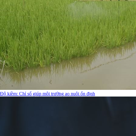
Độ kiềm: Chỉ số giúp môi trường ao nuôi ổn định