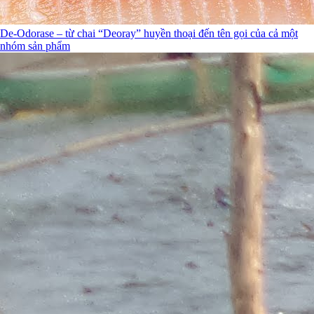
De-Odorase – từ chai “Deoray” huyền thoại đến tên gọi của cả một
nhóm sản phẩm