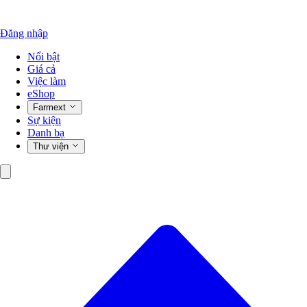
Đăng nhập
Nổi bật
Giá cả
Việc làm
eShop
Farmext
Sự kiện
Danh bạ
Thư viện