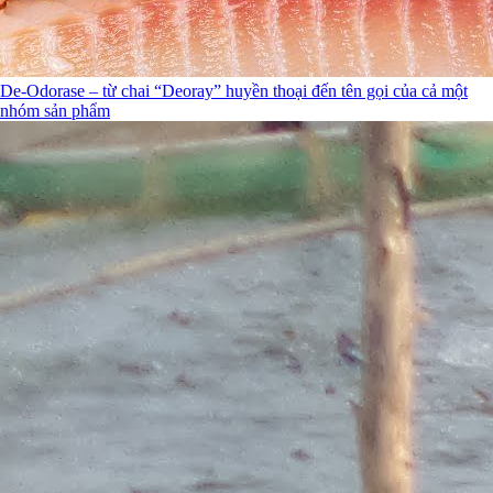
De-Odorase – từ chai “Deoray” huyền thoại đến tên gọi của cả một
nhóm sản phẩm