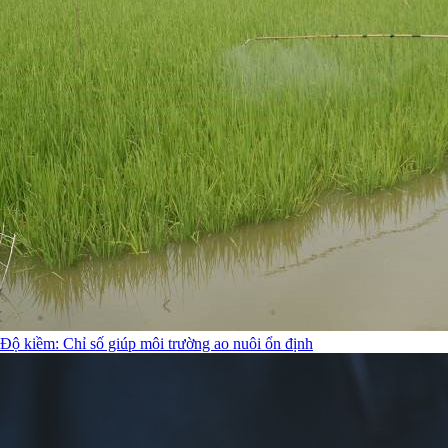
Độ kiềm: Chỉ số giúp môi trường ao nuôi ổn định