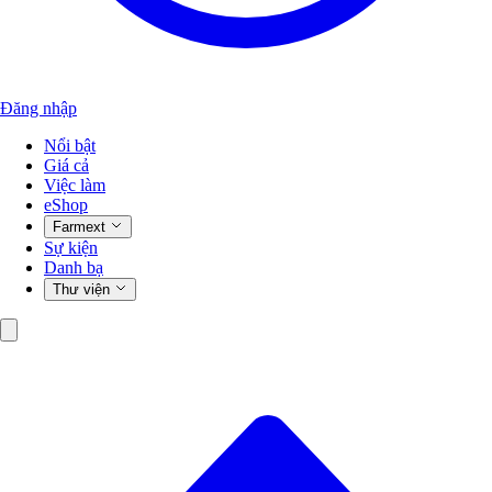
Đăng nhập
Nổi bật
Giá cả
Việc làm
eShop
Farmext
Sự kiện
Danh bạ
Thư viện