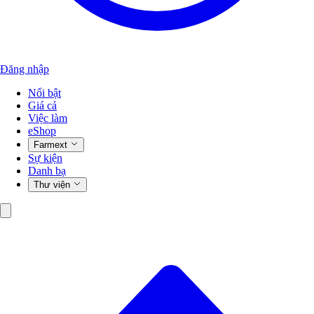
Đăng nhập
Nổi bật
Giá cả
Việc làm
eShop
Farmext
Sự kiện
Danh bạ
Thư viện