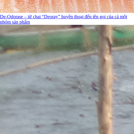
De-Odorase – từ chai “Deoray” huyền thoại đến tên gọi của cả một
nhóm sản phẩm