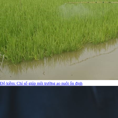
Độ kiềm: Chỉ số giúp môi trường ao nuôi ổn định