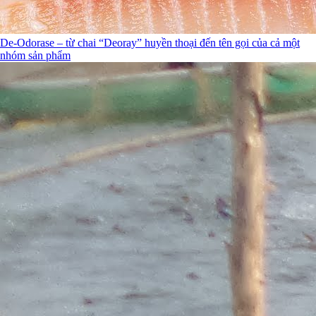
De-Odorase – từ chai “Deoray” huyền thoại đến tên gọi của cả một
nhóm sản phẩm