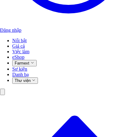
Đăng nhập
Nổi bật
Giá cả
Việc làm
eShop
Farmext
Sự kiện
Danh bạ
Thư viện