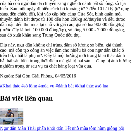
của bà con ngư dân đã chuyển sang nghề đi đánh bắt sò lông, sò lụa
biển. Sau một ngày đi biển cách bờ khoảng từ 7 đến 10 hải lý (từ rạng
sáng đến chiều tối), khi vào cập bến cảng Cửa Sót, bình quân mỗi
thuyền đánh bắt được từ 100 đến hơn 200kg sò/thuyền và đều được
đầu nậu đến thu mua tại chỗ với giá cao, giá sò lụa 90.000 đồng/kg
(trước đây là hơn 100.000 đồng/kg), sò lông 5.000 - 7.000 đồng/kg,
sau đó xuất khẩu sang Trung Quốc tiêu thụ.
Dịp này, ngư dân không chỉ trúng đậm số lượng sò biển, giá thành
cao, mà còn tạo công ăn việc làm cho nhiều bà con ngư dân khác ở
trên bờ, nhất là phụ nữ. Đây là một hướng mới trong khai thác đánh
bắt hải sản biển trong thời điểm mà giá trị hải sản… đang bị ảnh hưởng
nghiêm trọng từ sau vụ cá chết hàng loạt vừa qua.
Nguồn: Sài Gòn Giải Phóng, 04/05/2016
#Khai thác
#sò lông
#mùa vụ
#đánh bắt
#khai thác
#sò lụa
Bài viết liên quan
Ngư dân Mân Thái phấn khởi đón Tết nhờ mùa tôm hùm giống bội