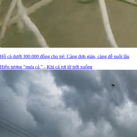
Hồ cá dưới 300.000 đồng cho trẻ: Càng đơn giản, càng dễ nuôi lâu
Hiện tượng "mưa cá " - Khi cá rơi từ trời xuống