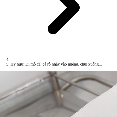
Hy hữu: Đi mò cá, cá rô nhảy vào miệng, chui xuống...