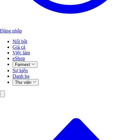
Đăng nhập
Nổi bật
Giá cả
Việc làm
eShop
Farmext
Sự kiện
Danh bạ
Thư viện