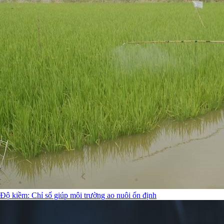
Độ kiềm: Chỉ số giúp môi trường ao nuôi ổn định