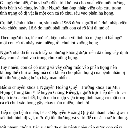
Giang) cho biết, đơn vị vừa điều trị khỏi và cho xuất viện một trường
hợp bệnh vô cùng hy hữu: Người đàn ông nhập viện cấp cứu trong
tình trạng có dị vật là một con cá rô chui sâu vào phần hạ họng.
Cụ thể, bệnh nhân nam, sinh năm 1968 được người nhà đưa nhập viện
vào chiều ngày 16.6 do nuốt phải một con cá rô khi đi mò cá.
Theo người nhà, lúc mò cá, bệnh nhân vô tình há miệng thì bất ngờ
một con cá rô nhảy vào miệng rồi chui tọt xuống họng.
Người nhà đã tìm cách lấy ra nhưng không được nên đã dùng cây định
đẩy con cá chui vào trong cho xuống bụng.
Tuy nhiên, con cá có mang và vây cứng móc vào phần họng nên
không thể chui xuống mà còn khiến cho phần họng của bệnh nhân bị
tổn thương nặng hơn, chảy máu nhiều.
Bác sĩ chuyên khoa 1 Nguyễn Hoàng Quý - Trưởng khoa Tai Mũi
Họng (Trung tâm Y tế huyện Giồng Riềng), người trực tiếp điều trị ca
bệnh trên - cho biết, bệnh nhân nhập viện trong tình trạng có một con
cá rô chui vào họng gây chảy máu nhiều, nhợn ói.
Tiếp nhận bệnh nhân, bác sĩ Nguyễn Hoàng Quý đã nhanh chóng xem
xét tình hình dị vật, mức độ tổn thương và vị trí để có cách xử trí đúng.
Rất nhanh chóng, bác sĩ Quý đã giúp bệnh nhân gắp được con cá ra