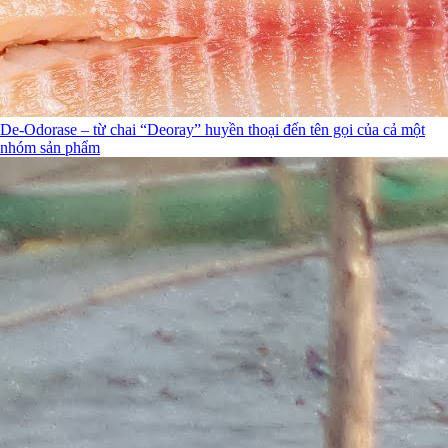
De-Odorase – từ chai “Deoray” huyền thoại đến tên gọi của cả một
nhóm sản phẩm