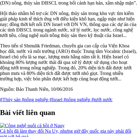
(DN) nông, thủy sản ĐBSCL trong bối cảnh hạn hán, xâm nhập mặn”.
Hội thảo nhằm hỗ trợ các DN nông, thủy sản trong khu vực tìm kiếm
giải pháp kinh tế thích ứng với điều kiện khô hạn, ngập mặn như hiện
nay; đồng thời kết nối DN Israel với DN VN, thông qua các dự án của
các tỉnh ĐBSCL trong ngành nước, xử lý nước, lọc nước, công nghệ
tưới tiêu, công nghệ nuôi trồng thủy sản theo kỹ thuật của Israel...
Theo tiến sĩ Shmulik Friedman, chuyên gia cao cấp của Viện Khoa
học đất, nước và môi trường (ARO) thuộc Trung tâm Vocalnic (Israel),
Israel chủ yếu là sa mạc, lượng mưa hằng năm rất ít. Hiện Israel có
khoảng 80% lượng nước thải đã qua xử lý được sử dụng cho hoạt
động tưới trong nông nghiệp. Trong đó, 20% diện tích đất được tưới
phun mưa và 80% diện tích đất được tưới nhỏ giọt. Trong nhiều
trường hợp, việc bón phân được kết hợp cùng hoạt động tưới...
Nguồn: Báo Thanh Niên, 10/06/2016
#Thủy sản
#nông nghiệp
#Israel
#nông nghiệp
#tưới nước
Bài viết liên quan
Cá hồi đã làm thay đổi Na Uy, nhưng giờ đây quốc gia này phải đối
mặt với hệ quả