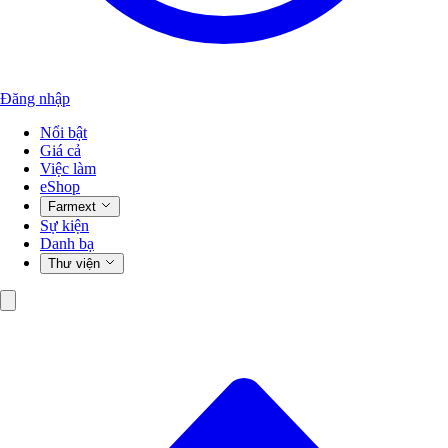
Đăng nhập
Nổi bật
Giá cả
Việc làm
eShop
Farmext
Sự kiện
Danh bạ
Thư viện