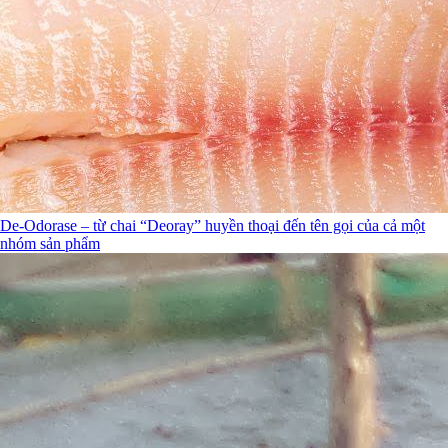
De-Odorase – từ chai “Deoray” huyền thoại đến tên gọi của cả một
nhóm sản phẩm