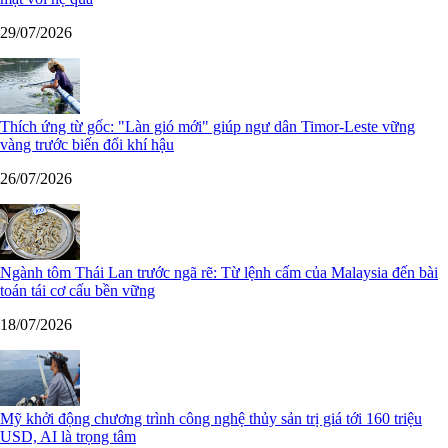
29/07/2026
Thích ứng từ gốc: "Làn gió mới" giúp ngư dân Timor-Leste vững
vàng trước biến đổi khí hậu
26/07/2026
Ngành tôm Thái Lan trước ngã rẽ: Từ lệnh cấm của Malaysia đến bài
toán tái cơ cấu bền vững
18/07/2026
Mỹ khởi động chương trình công nghệ thủy sản trị giá tới 160 triệu
USD, AI là trọng tâm