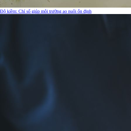
Độ kiềm: Chỉ số giúp môi trường ao nuôi ổn định