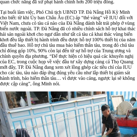
quan chức năng đã xử phạt hành chính hơn 200 triệu đồng.
Tại buổi làm việc, Phó Chủ tịch UBND TP. Đà Nẵng Hồ Kỳ Minh
cho biết: từ khi Ủy ban Châu Âu (EC) áp “thẻ vàng” về IUU đối với
Việt Nam, chưa có tàu cá nào của Đà Nẵng đánh bắt trái phép ở vùng
biển nước ngoài. TP. Đà Nẵng đã có nhiều chính sách hỗ trợ khai thác
hải sản ngoài khơi cho ngư dân như tất cả tàu cá khai thác vùng biển
khơi đều lắp thiết bị hành trình đều được hỗ trợ 100% thiết bị của năm
đầu thuê bao. Hỗ trợ chủ tàu mua bảo hiểm thân tàu, trong đó chú tàu
chỉ đóng góp 10%, 90% còn lại đến từ sự hỗ trợ của Trung ương và
chính quyền địa phương. “Để thực hiện có hiệu quả các khuyến nghị
của EC, trong cuộc họp về việc đầu tư xây dựng cảng cá Thọ Quang
mới đây, TP. Đà Nẵng đang xem xét lồng ghép các tiêu chí của IUU
cho các tàu, tàu nào đáp ứng đúng yêu cầu như lắp thiết bị giám sát
hành trình, bảo hiểm thân tàu… vì được vào cảng, ngược lại sẽ không
được cập cảng”, ông Minh nói.