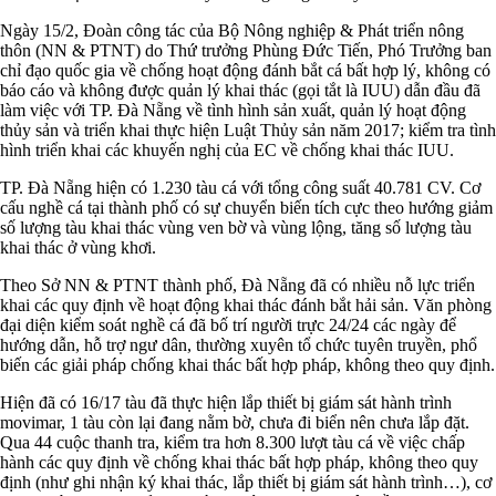
Ngày 15/2, Đoàn công tác của Bộ Nông nghiệp & Phát triển nông
thôn (NN & PTNT) do Thứ trưởng Phùng Đức Tiến, Phó Trưởng ban
chỉ đạo quốc gia về chống hoạt động đánh bắt cá bất hợp lý, không có
báo cáo và không được quản lý khai thác (gọi tắt là IUU) dẫn đầu đã
làm việc với TP. Đà Nẵng về tình hình sản xuất, quản lý hoạt động
thủy sản và triển khai thực hiện Luật Thủy sản năm 2017; kiểm tra tình
hình triển khai các khuyến nghị của EC về chống khai thác IUU.
TP. Đà Nẵng hiện có 1.230 tàu cá với tổng công suất 40.781 CV. Cơ
cấu nghề cá tại thành phố có sự chuyển biến tích cực theo hướng giảm
số lượng tàu khai thác vùng ven bờ và vùng lộng, tăng số lượng tàu
khai thác ở vùng khơi.
Theo Sở NN & PTNT thành phố, Đà Nẵng đã có nhiều nỗ lực triển
khai các quy định về hoạt động khai thác đánh bắt hải sản. Văn phòng
đại diện kiểm soát nghề cá đã bố trí người trực 24/24 các ngày để
hướng dẫn, hỗ trợ ngư dân, thường xuyên tổ chức tuyên truyền, phổ
biến các giải pháp chống khai thác bất hợp pháp, không theo quy định.
Hiện đã có 16/17 tàu đã thực hiện lắp thiết bị giám sát hành trình
movimar, 1 tàu còn lại đang nằm bờ, chưa đi biển nên chưa lắp đặt.
Qua 44 cuộc thanh tra, kiểm tra hơn 8.300 lượt tàu cá về việc chấp
hành các quy định về chống khai thác bất hợp pháp, không theo quy
định (như ghi nhận ký khai thác, lắp thiết bị giám sát hành trình…), cơ