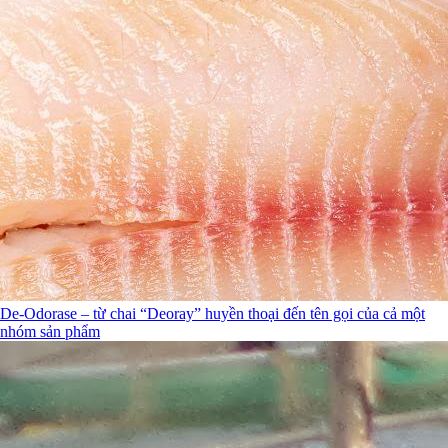
De-Odorase – từ chai “Deoray” huyền thoại đến tên gọi của cả một
nhóm sản phẩm