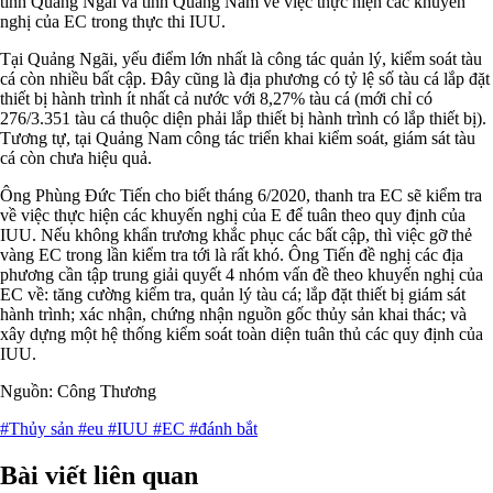
tỉnh Quảng Ngãi và tỉnh Quảng Nam về việc thực hiện các khuyến
nghị của EC trong thực thi IUU.
Tại Quảng Ngãi, yếu điểm lớn nhất là công tác quản lý, kiểm soát tàu
cá còn nhiều bất cập. Đây cũng là địa phương có tỷ lệ số tàu cá lắp đặt
thiết bị hành trình ít nhất cả nước với 8,27% tàu cá (mới chỉ có
276/3.351 tàu cá thuộc diện phải lắp thiết bị hành trình có lắp thiết bị).
Tương tự, tại Quảng Nam công tác triển khai kiểm soát, giám sát tàu
cá còn chưa hiệu quả.
Ông Phùng Đức Tiến cho biết tháng 6/2020, thanh tra EC sẽ kiểm tra
về việc thực hiện các khuyến nghị của E để tuân theo quy định của
IUU. Nếu không khẩn trương khắc phục các bất cập, thì việc gỡ thẻ
vàng EC trong lần kiểm tra tới là rất khó. Ông Tiến đề nghị các địa
phương cần tập trung giải quyết 4 nhóm vấn đề theo khuyến nghị của
EC về: tăng cường kiểm tra, quản lý tàu cá; lắp đặt thiết bị giám sát
hành trình; xác nhận, chứng nhận nguồn gốc thủy sản khai thác; và
xây dựng một hệ thống kiểm soát toàn diện tuân thủ các quy định của
IUU.
Nguồn: Công Thương
#Thủy sản
#eu
#IUU
#EC
#đánh bắt
Bài viết liên quan