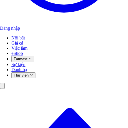
Đăng nhập
Nổi bật
Giá cả
Việc làm
eShop
Farmext
Sự kiện
Danh bạ
Thư viện