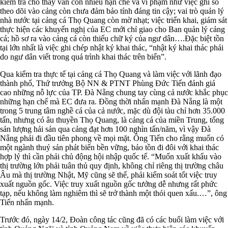
kiểm tra cho thấy vẫn còn nhiều hạn chế và vi phạm như việc ghi sổ
theo dõi vào cảng còn chưa đảm bảo tính đáng tin cậy; vai trò quản lý
nhà nước tại cảng cá Thọ Quang còn mờ nhạt; việc triển khai, giám sát
thực hiện các khuyến nghị của EC mới chỉ giao cho Ban quản lý cảng
cá; hồ sơ ra vào cảng cá còn thiếu chữ ký của ngư dân….Đặc biệt tồn
tại lớn nhất là việc ghi chép nhật ký khai thác, “nhật ký khai thác phải
do ngư dân viết trong quá trình khai thác trên biển”.
Qua kiểm tra thực tế tại cảng cá Thọ Quang và làm việc với lãnh đạo
thành phố, Thứ trưởng Bộ NN & PTNT Phùng Đức Tiến đánh giá
cao những nỗ lực của TP. Đà Nẵng chung tay cùng cả nước khắc phục
những hạn chế mà EC đưa ra. Đồng thời nhấn mạnh Đà Nẵng là một
trong 5 trung tâm nghề cá của cả nước, mặc dù đội tàu chỉ hơn 35.000
tấn, nhưng có âu thuyền Thọ Quang, là cảng cá của miền Trung, tổng
sản lượng hải sản qua cảng đạt hơn 100 nghìn tấn/năm, vì vậy Đà
Nẵng phải đi đầu tiên phong về mọi mặt. Ông Tiến cho rằng muốn có
một ngành thuỷ sản phát biển bền vững, bảo tồn đi đôi với khai thác
hợp lý thì cần phải chủ động hội nhập quốc tế. “Muốn xuất khẩu vào
thị trường lớn phải tuân thủ quy định, không chỉ riêng thị trường châu
Âu mà thị trường Nhật, Mỹ cũng sẽ thế, phải kiểm soát tốt việc truy
xuất nguồn gốc. Việc truy xuất nguồn gốc tưởng dễ nhưng rất phức
tạp, nếu không làm nghiêm thì sẽ trở thành một thói quen xấu.…”, ông
Tiến nhấn mạnh.
Trước đó, ngày 14/2, Đoàn công tác cũng đã có các buổi làm việc với