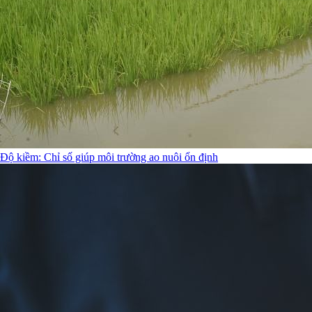
Độ kiềm: Chỉ số giúp môi trường ao nuôi ổn định