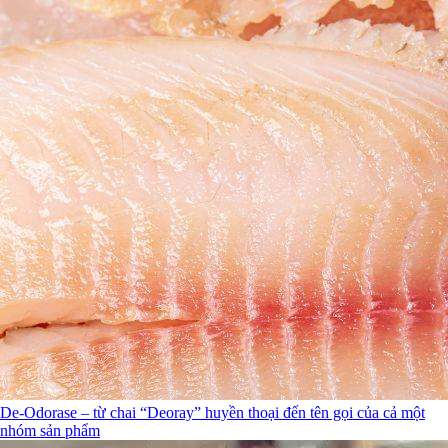
De-Odorase – từ chai “Deoray” huyền thoại đến tên gọi của cả một
nhóm sản phẩm