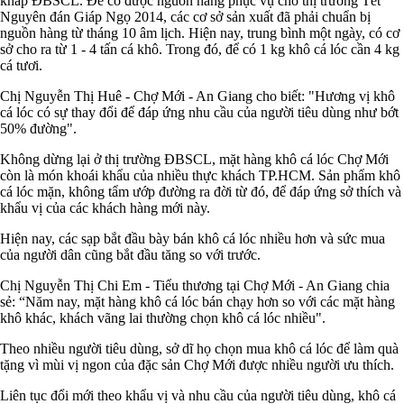
khắp ĐBSCL. Để có được nguồn hàng phục vụ cho thị trường Tết
Nguyên đán Giáp Ngọ 2014, các cơ sở sản xuất đã phải chuẩn bị
nguồn hàng từ tháng 10 âm lịch. Hiện nay, trung bình một ngày, có cơ
sở cho ra từ 1 - 4 tấn cá khô. Trong đó, để có 1 kg khô cá lóc cần 4 kg
cá tươi.
Chị Nguyễn Thị Huê - Chợ Mới - An Giang cho biết: "Hương vị khô
cá lóc có sự thay đổi để đáp ứng nhu cầu của người tiêu dùng như bớt
50% đường".
Không dừng lại ở thị trường ĐBSCL, mặt hàng khô cá lóc Chợ Mới
còn là món khoái khẩu của nhiều thực khách TP.HCM. Sản phẩm khô
cá lóc mặn, không tẩm ướp đường ra đời từ đó, để đáp ứng sở thích và
khẩu vị của các khách hàng mới này.
Hiện nay, các sạp bắt đầu bày bán khô cá lóc nhiều hơn và sức mua
của người dân cũng bắt đầu tăng so với trước.
Chị Nguyễn Thị Chi Em - Tiểu thương tại Chợ Mới - An Giang chia
sẻ: “Năm nay, mặt hàng khô cá lóc bán chạy hơn so với các mặt hàng
khô khác, khách vãng lai thường chọn khô cá lóc nhiều".
Theo nhiều người tiêu dùng, sở dĩ họ chọn mua khô cá lóc để làm quà
tặng vì mùi vị ngon của đặc sản Chợ Mới được nhiều người ưu thích.
Liên tục đổi mới theo khẩu vị và nhu cầu của người tiêu dùng, khô cá