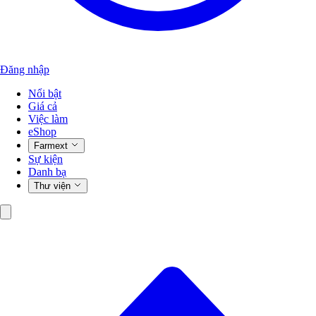
Đăng nhập
Nổi bật
Giá cả
Việc làm
eShop
Farmext
Sự kiện
Danh bạ
Thư viện