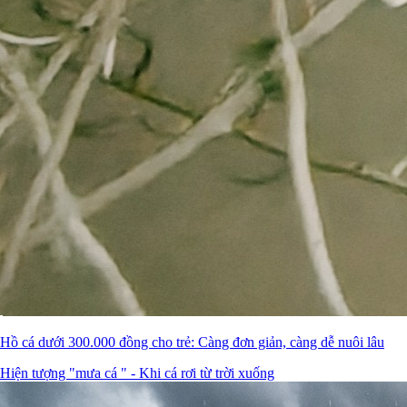
Hồ cá dưới 300.000 đồng cho trẻ: Càng đơn giản, càng dễ nuôi lâu
Hiện tượng "mưa cá " - Khi cá rơi từ trời xuống