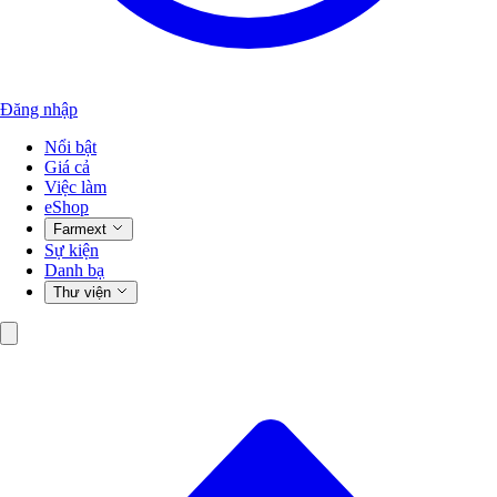
Đăng nhập
Nổi bật
Giá cả
Việc làm
eShop
Farmext
Sự kiện
Danh bạ
Thư viện