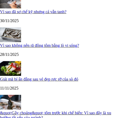
Vì sao đã sơ chế kỹ nhưng cá vẫn tanh?
30/11/2025
Vì sao không nên rã đông tôm bằng lò vi sóng?
28/11/2025
Giải mã bí ẩn đằng sau vẻ đẹp rực rỡ của sò đỏ
11/11/2025
&quot;Gây choáng&quot; tôm trước khi chế biến: Vì sao đây là xu
hướng tất yếu của ngành?