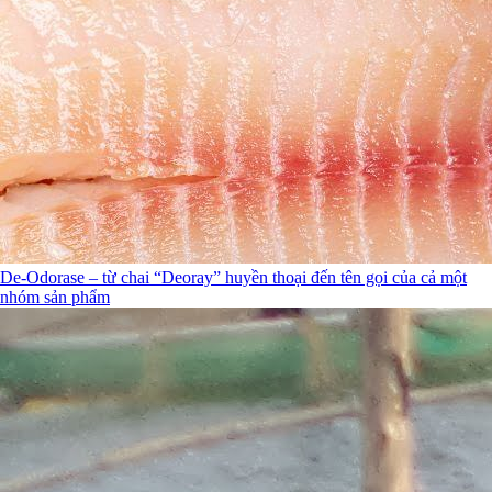
De-Odorase – từ chai “Deoray” huyền thoại đến tên gọi của cả một
nhóm sản phẩm