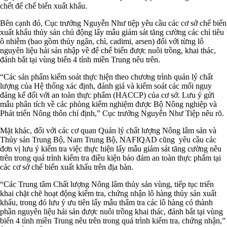
chết để chế biến xuất khẩu.
Bên cạnh đó, Cục trưởng Nguyễn Như tiệp yêu cầu các cơ sở chế biến
xuất khẩu thủy sản chủ động lấy mẫu giám sát tăng cường các chỉ tiêu
ô nhiễm (bao gồm thủy ngân, chì, cadimi, arsen) đối với từng lô
nguyên liệu hải sản nhập về để chế biến được nuôi trồng, khai thác,
đánh bắt tại vùng biển 4 tỉnh miền Trung nêu trên.
“Các sản phẩm kiểm soát thực hiện theo chương trình quản lý chất
lượng của Hệ thống xác định, đánh giá và kiểm soát các mối nguy
đáng kể đối với an toàn thực phẩm (HACCP) của cơ sở. Lưu ý gửi
mẫu phân tích về các phòng kiểm nghiệm được Bộ Nông nghiệp và
Phát triển Nông thôn chỉ định,” Cục trưởng Nguyễn Như Tiệp nêu rõ.
Mặt khác, đối với các cơ quan Quản lý chất lượng Nông lâm sản và
Thủy sản Trung Bộ, Nam Trung Bộ, NAFIQAD cũng yêu cầu các
đơn vị lưu ý kiểm tra việc thực hiện lấy mẫu giám sát tăng cường nêu
trên trong quá trình kiểm tra điều kiện bảo đảm an toàn thực phẩm tại
các cơ sở chế biến xuất khẩu trên địa bàn.
“Các Trung tâm Chất lượng Nông lâm thủy sản vùng, tiếp tục triển
khai chặt chẽ hoạt động kiểm tra, chứng nhận lô hàng thủy sản xuất
khẩu, trong đó lưu ý ưu tiên lấy mẫu thẩm tra các lô hàng có thành
phần nguyên liệu hải sản được nuôi trồng khai thác, đánh bắt tại vùng
biển 4 tình miền Trung nêu trên trong quá trình kiểm tra, chứng nhận,”