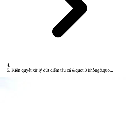
Kiên quyết xử lý dứt điểm tàu cá &quot;3 không&quo...