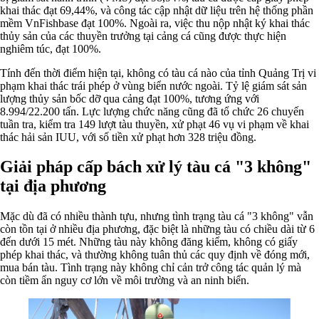
khai thác đạt 69,44%, và công tác cập nhật dữ liệu trên hệ thống phần
mềm VnFishbase đạt 100%. Ngoài ra, việc thu nộp nhật ký khai thác
thủy sản của các thuyền trưởng tại cảng cá cũng được thực hiện
nghiêm túc, đạt 100%.
Tính đến thời điểm hiện tại, không có tàu cá nào của tỉnh Quảng Trị vi
phạm khai thác trái phép ở vùng biển nước ngoài. Tỷ lệ giám sát sản
lượng thủy sản bốc dỡ qua cảng đạt 100%, tương ứng với
8.994/22.200 tấn. Lực lượng chức năng cũng đã tổ chức 26 chuyến
tuần tra, kiểm tra 149 lượt tàu thuyền, xử phạt 46 vụ vi phạm về khai
thác hải sản IUU, với số tiền xử phạt hơn 328 triệu đồng.
Giải pháp cấp bách xử lý tàu cá "3 không"
tại địa phương
Mặc dù đã có nhiều thành tựu, nhưng tình trạng tàu cá "3 không" vẫn
còn tồn tại ở nhiều địa phương, đặc biệt là những tàu có chiều dài từ 6
đến dưới 15 mét. Những tàu này không đăng kiểm, không có giấy
phép khai thác, và thường không tuân thủ các quy định về đóng mới,
mua bán tàu. Tình trạng này không chỉ cản trở công tác quản lý mà
còn tiềm ẩn nguy cơ lớn về môi trường và an ninh biển.