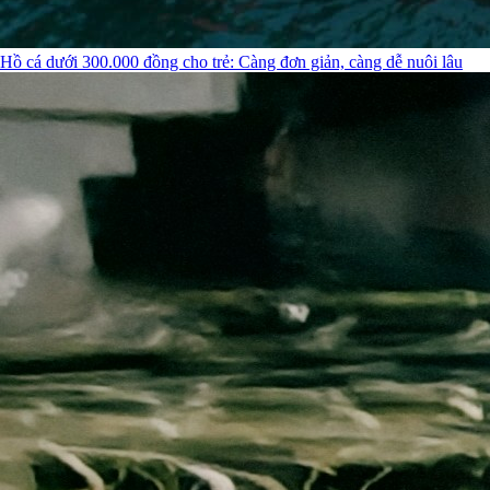
Hồ cá dưới 300.000 đồng cho trẻ: Càng đơn giản, càng dễ nuôi lâu