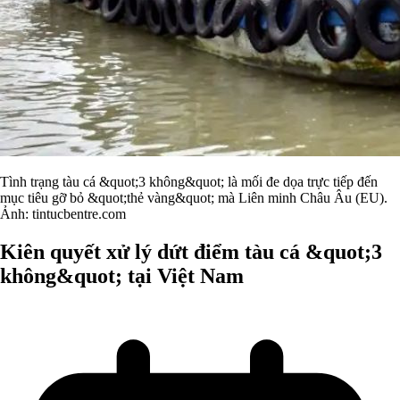
Tình trạng tàu cá &quot;3 không&quot; là mối đe dọa trực tiếp đến
mục tiêu gỡ bỏ &quot;thẻ vàng&quot; mà Liên minh Châu Âu (EU).
Ảnh: tintucbentre.com
Kiên quyết xử lý dứt điểm tàu cá &quot;3
không&quot; tại Việt Nam