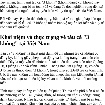
Tuy nhiên, tình trạng tàu cá "3 không" (không đăng ký, không giấy
phép, không trang bị an toàn) đã và đang đe dọa nghiêm trọng đến sự
bền vững của nguồn tài nguyên biển và uy tín quốc tế của Việt Nam.
Bài viết này sẽ phân tích tình trạng, hậu quả và các giải pháp liên quan
đến việc xử lý tàu cá "3 không" nhằm bảo vệ nguồn lợi biển và duy trì
các cam kết quốc tế.
Khái niệm và thực trạng về tàu cá "3
không" tại Việt Nam
Tàu cá "3 không" là thuật ngữ dùng để chỉ những tàu cá không có
đăng ký, không giấy phép hoạt động và không trang bị an toàn cần
thiết. Đây là một vấn đề nhức nhối tại nhiều tỉnh ven biển như Quảng
Trị, Quảng Bình và Bình Thuận. Chẳng hạn, tại Quảng Trị, có đến
346 tàu cá thuộc diện "3 không", trong tổng số 2.648 tàu cá toàn tỉnh.
Các tàu này không chỉ hoạt động trái phép, làm cạn kiệt nguồn lợi hải
sản, mà còn tạo ra nhiều hệ lụy về an ninh, kinh tế, và môi trường
biển.
Tình trạng này không chỉ tồn tại ở Quảng Trị mà còn phổ biến ở nhiều
địa phương khác. Tại Quảng Bình, số lượng tàu cá "3 không" cũng
đáng báo động. Nhiều tàu cá không có giấy tờ, thiếu trang bị an toàn,
và hoạt động ngoài tầm kiểm soát của cơ quan chức năng, gây áp lực