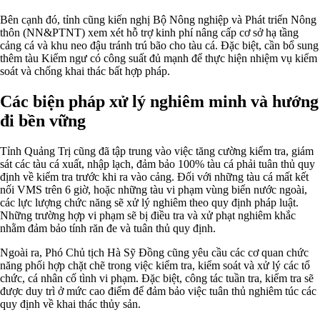
Bên cạnh đó, tỉnh cũng kiến nghị Bộ Nông nghiệp và Phát triển Nông
thôn (NN&PTNT) xem xét hỗ trợ kinh phí nâng cấp cơ sở hạ tầng
cảng cá và khu neo đậu tránh trú bão cho tàu cá. Đặc biệt, cần bổ sung
thêm tàu Kiểm ngư có công suất đủ mạnh để thực hiện nhiệm vụ kiểm
soát và chống khai thác bất hợp pháp.
Các biện pháp xử lý nghiêm minh và hướng
đi bền vững
Tỉnh Quảng Trị cũng đã tập trung vào việc tăng cường kiểm tra, giám
sát các tàu cá xuất, nhập lạch, đảm bảo 100% tàu cá phải tuân thủ quy
định về kiểm tra trước khi ra vào cảng. Đối với những tàu cá mất kết
nối VMS trên 6 giờ, hoặc những tàu vi phạm vùng biển nước ngoài,
các lực lượng chức năng sẽ xử lý nghiêm theo quy định pháp luật.
Những trường hợp vi phạm sẽ bị điều tra và xử phạt nghiêm khắc
nhằm đảm bảo tính răn đe và tuân thủ quy định.
Ngoài ra, Phó Chủ tịch Hà Sỹ Đồng cũng yêu cầu các cơ quan chức
năng phối hợp chặt chẽ trong việc kiểm tra, kiểm soát và xử lý các tổ
chức, cá nhân cố tình vi phạm. Đặc biệt, công tác tuần tra, kiểm tra sẽ
được duy trì ở mức cao điểm để đảm bảo việc tuân thủ nghiêm túc các
quy định về khai thác thủy sản.