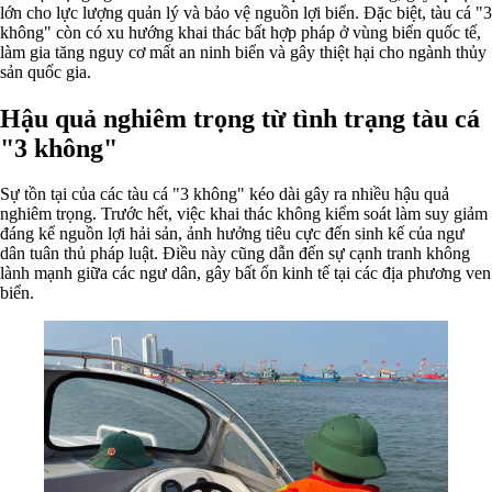
lớn cho lực lượng quản lý và bảo vệ nguồn lợi biển. Đặc biệt, tàu cá "3
không" còn có xu hướng khai thác bất hợp pháp ở vùng biển quốc tế,
làm gia tăng nguy cơ mất an ninh biển và gây thiệt hại cho ngành thủy
sản quốc gia.
Hậu quả nghiêm trọng từ tình trạng tàu cá
"3 không"
Sự tồn tại của các tàu cá "3 không" kéo dài gây ra nhiều hậu quả
nghiêm trọng. Trước hết, việc khai thác không kiểm soát làm suy giảm
đáng kể nguồn lợi hải sản, ảnh hưởng tiêu cực đến sinh kế của ngư
dân tuân thủ pháp luật. Điều này cũng dẫn đến sự cạnh tranh không
lành mạnh giữa các ngư dân, gây bất ổn kinh tế tại các địa phương ven
biển.