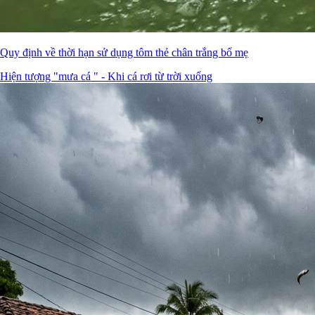
Quy định về thời hạn sử dụng tôm thẻ chân trắng bố mẹ
Hiện tượng "mưa cá " - Khi cá rơi từ trời xuống