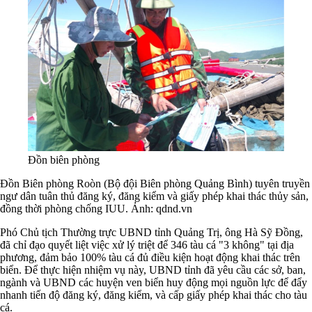
Đồn biên phòng
Đồn Biên phòng Roòn (Bộ đội Biên phòng Quảng Bình) tuyên truyền
ngư dân tuân thủ đăng ký, đăng kiểm và giấy phép khai thác thủy sản,
đồng thời phòng chống IUU. Ảnh: qdnd.vn
Phó Chủ tịch Thường trực UBND tỉnh Quảng Trị, ông Hà Sỹ Đồng,
đã chỉ đạo quyết liệt việc xử lý triệt để 346 tàu cá "3 không" tại địa
phương, đảm bảo 100% tàu cá đủ điều kiện hoạt động khai thác trên
biển. Để thực hiện nhiệm vụ này, UBND tỉnh đã yêu cầu các sở, ban,
ngành và UBND các huyện ven biển huy động mọi nguồn lực để đẩy
nhanh tiến độ đăng ký, đăng kiểm, và cấp giấy phép khai thác cho tàu
cá.