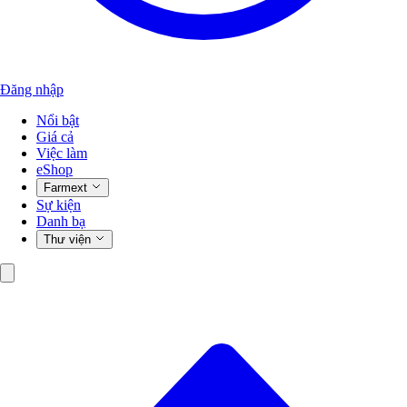
Đăng nhập
Nổi bật
Giá cả
Việc làm
eShop
Farmext
Sự kiện
Danh bạ
Thư viện