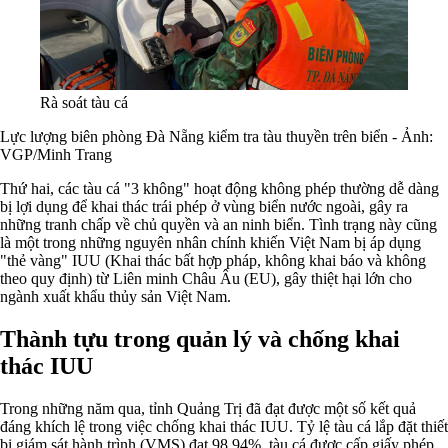
Rà soát tàu cá
Lực lượng biên phòng Đà Nẵng kiểm tra tàu thuyền trên biển - Ảnh:
VGP/Minh Trang
Thứ hai, các tàu cá "3 không" hoạt động không phép thường dễ dàng
bị lợi dụng để khai thác trái phép ở vùng biển nước ngoài, gây ra
những tranh chấp về chủ quyền và an ninh biển. Tình trạng này cũng
là một trong những nguyên nhân chính khiến Việt Nam bị áp dụng
"thẻ vàng" IUU (Khai thác bất hợp pháp, không khai báo và không
theo quy định) từ Liên minh Châu Âu (EU), gây thiệt hại lớn cho
ngành xuất khẩu thủy sản Việt Nam.
Thành tựu trong quản lý và chống khai
thác IUU
Trong những năm qua, tỉnh Quảng Trị đã đạt được một số kết quả
đáng khích lệ trong việc chống khai thác IUU. Tỷ lệ tàu cá lắp đặt thiết
bị giám sát hành trình (VMS) đạt 98,94%, tàu cá được cấp giấy phép