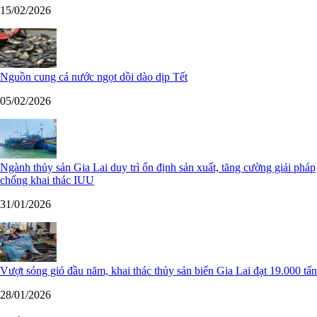
15/02/2026
Nguồn cung cá nước ngọt dồi dào dịp Tết
05/02/2026
Ngành thủy sản Gia Lai duy trì ổn định sản xuất, tăng cường giải pháp
chống khai thác IUU
31/01/2026
Vượt sóng gió đầu năm, khai thác thủy sản biển Gia Lai đạt 19.000 tấn
28/01/2026