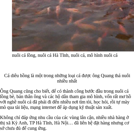
nuôi cá lồng, nuôi cá Hà Tĩnh, nuôi cá, mô hình nuôi cá
Cá diêu hồng là một trong những loại cá được ông Quang thả nuôi
nhiều nhất
Ông Quang cũng cho biết, để có thành công bước đầu trong nuôi cá
lồng bè, bản thân ông và các hộ dân tham gia mô hình, vốn rất mơ hồ
với nghề nuôi cá đã phải đi đến nhiều nơi tìm tòi, học hỏi, rồi tự mày
mò qua tài liệu, mạng internet để áp dụng kỹ thuật sản xuất.
Không chỉ đáp ứng nhu cầu của các vùng lân cận, nhiều nhà hàng ở
thị xã Kỳ Anh, TP Hà Tĩnh, Hà Nội… đã liên hệ đặt hàng nhưng cơ
sở chưa đủ để cung ứng.