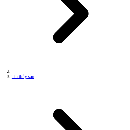
Tin thủy sản