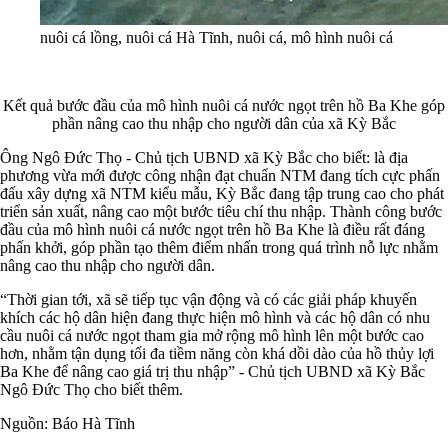
nuôi cá lồng, nuôi cá Hà Tĩnh, nuôi cá, mô hình nuôi cá
Kết quả bước đầu của mô hình nuôi cá nước ngọt trên hồ Ba Khe góp
phần nâng cao thu nhập cho người dân của xã Kỳ Bắc
Ông Ngô Đức Thọ - Chủ tịch UBND xã Kỳ Bắc cho biết: là địa
phương vừa mới được công nhận đạt chuẩn NTM đang tích cực phấn
đấu xây dựng xã NTM kiểu mẫu, Kỳ Bắc đang tập trung cao cho phát
triển sản xuất, nâng cao một bước tiêu chí thu nhập. Thành công bước
đầu của mô hình nuôi cá nước ngọt trên hồ Ba Khe là điều rất đáng
phấn khởi, góp phần tạo thêm điểm nhấn trong quá trình nỗ lực nhằm
nâng cao thu nhập cho người dân.
“Thời gian tới, xã sẽ tiếp tục vận động và có các giải pháp khuyến
khích các hộ dân hiện đang thực hiện mô hình và các hộ dân có nhu
cầu nuôi cá nước ngọt tham gia mở rộng mô hình lên một bước cao
hơn, nhằm tận dụng tối đa tiềm năng còn khá dồi dào của hồ thủy lợi
Ba Khe để nâng cao giá trị thu nhập” - Chủ tịch UBND xã Kỳ Bắc
Ngô Đức Thọ cho biết thêm.
Nguồn: Báo Hà Tĩnh