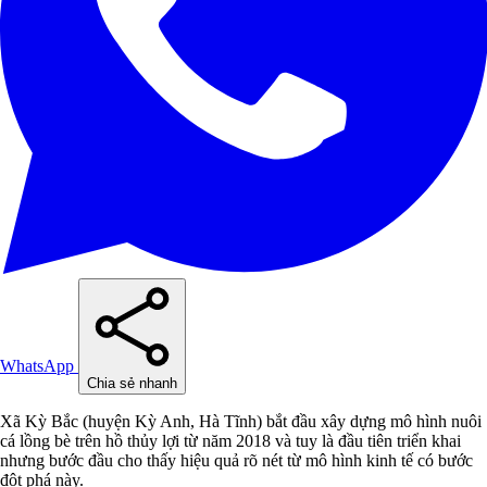
WhatsApp
Chia sẻ nhanh
Xã Kỳ Bắc (huyện Kỳ Anh, Hà Tĩnh) bắt đầu xây dựng mô hình nuôi
cá lồng bè trên hồ thủy lợi từ năm 2018 và tuy là đầu tiên triển khai
nhưng bước đầu cho thấy hiệu quả rõ nét từ mô hình kinh tế có bước
đột phá này.