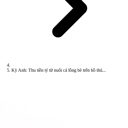
Kỳ Anh: Thu tiền tỷ từ nuôi cá lồng bè trên hồ thủ...