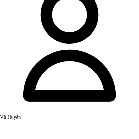
Vũ Huyền