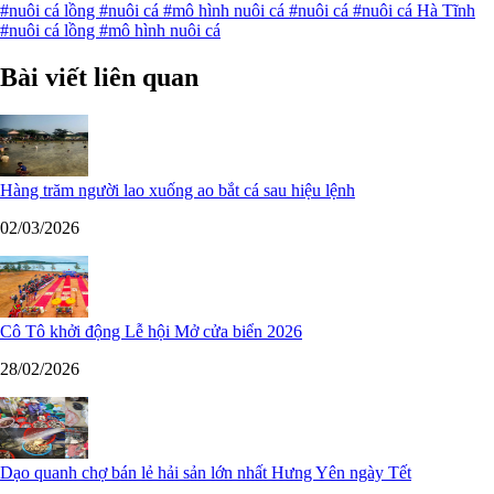
#nuôi cá lồng
#nuôi cá
#mô hình nuôi cá
#nuôi cá
#nuôi cá Hà Tĩnh
#nuôi cá lồng
#mô hình nuôi cá
Bài viết liên quan
Hàng trăm người lao xuống ao bắt cá sau hiệu lệnh
02/03/2026
Cô Tô khởi động Lễ hội Mở cửa biển 2026
28/02/2026
Dạo quanh chợ bán lẻ hải sản lớn nhất Hưng Yên ngày Tết