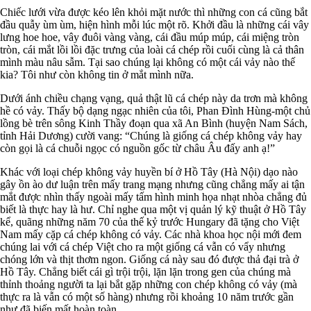
Chiếc lưới vừa được kéo lên khỏi mặt nước thì những con cá cũng bắt
đầu quẫy ùm ùm, hiện hình mỗi lúc một rõ. Khởi đầu là những cái vây
lưng hoe hoe, vây đuôi vàng vàng, cái đầu múp múp, cái miệng tròn
tròn, cái mắt lồi lồi đặc trưng của loài cá chép rồi cuối cùng là cả thân
mình màu nâu sẫm. Tại sao chúng lại không có một cái vảy nào thế
kia? Tôi như còn không tin ở mắt mình nữa.
Dưới ánh chiều chạng vạng, quả thật lũ cá chép này da trơn mà không
hề có vảy. Thấy bộ dạng ngạc nhiên của tôi, Phan Đình Hùng-một chủ
lồng bè trên sông Kinh Thầy đoạn qua xã An Bình (huyện Nam Sách,
tỉnh Hải Dương) cười vang: “Chúng là giống cá chép không vảy hay
còn gọi là cá chuỗi ngọc có nguồn gốc từ châu Âu đấy anh ạ!”
Khác với loại chép không vảy huyền bí ở Hồ Tây (Hà Nội) dạo nào
gây ồn ào dư luận trên mấy trang mạng nhưng cũng chẳng mấy ai tận
mắt được nhìn thấy ngoài mấy tấm hình minh họa nhạt nhòa chẳng đủ
biết là thực hay là hư. Chỉ nghe qua một vị quản lý kỹ thuật ở Hồ Tây
kể, quãng những năm 70 của thế kỷ trước Hungary đã tặng cho Việt
Nam mấy cặp cá chép không có vảy. Các nhà khoa học nội mới đem
chúng lai với cá chép Việt cho ra một giống cá vẫn có vẩy nhưng
chóng lớn và thịt thơm ngon. Giống cá này sau đó được thả đại trà ở
Hồ Tây. Chẳng biết cái gì trội trội, lặn lặn trong gen của chúng mà
thỉnh thoảng người ta lại bắt gặp những con chép không có vảy (mà
thực ra là vẫn có một số hàng) nhưng rồi khoảng 10 năm trước gần
như đã biến mất hoàn toàn.