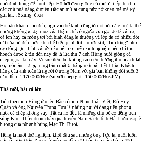
nhỏ định bụng để nuôi tiếp. Hồ hởi đem giống cá mới đi tiếp thị cho
các chủ nhà hàng ở miền Bắc ăn thử ai cũng nức nở khen thế mà ký
gửi lại…ế xưng, ế xỉa.
Họ bảo khách nào đến, ngó vào bể kính cũng tò mò hỏi cá gì mà lạ thế
nhưng không ai đặt mua cả. Thậm chí có người còn gọi đó là cá ma,
cá lợn hay cá mồng tơi bởi hình dáng lạ thường và lớp da có nhiều dớt
dãi của nó đến mức khi chế biến phải dội…nước sôi, “làm lông” như
cạo lông lợn. Tính cả lứa đầu tiên do thiếu kinh nghiệm nên chỉ thu
hoạch được 2 tấn đến nay đã là lứa thứ 7 anh Hùng nuôi giống cá
chép ngoại lai này. Vì sức tiêu thụ không cao nên thường thu hoạch lai
rai, mỗi lần 1-2 tạ, trung bình mất 6 tháng mới bán hết 1 lứa. Khách
hàng của anh toàn là người ở trong Nam với giá bán không đổi suốt 3
năm liền là 170.000đ/kg (so với chép giòn 150.000đ/kg-PV).
Thả mồi, bắt cá lớn
Tiếp theo anh Hùng ở miền Bắc có anh Phan Tuấn Việt, Đỗ Huy
Quân và ông Nguyễn Trung Tựu là những người đang tiên phong
nuôi cá chép không vảy. Tất cả họ đều là những chủ bè có tiếng trên
sông Kinh Thầy đoạn chảy qua huyện Nam Sách, tỉnh Hải Dương-quê
hương của nữ anh hùng Mạc Thị Bưởi.
Tiếng là nuôi thử nghiệm, khởi đầu sau nhưng ông Tựu lại nuôi luôn
với số lượng lớn. Ngay từ niên vụ đầu 2017 ông đã dám bỏ ra 400