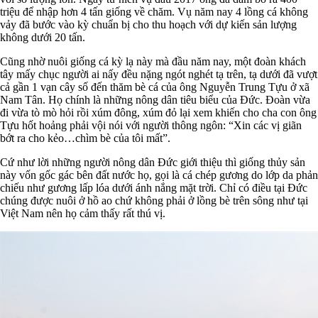
triệu để nhập hơn 4 tấn giống về chăm. Vụ năm nay 4 lồng cá không
vảy đã bước vào kỳ chuẩn bị cho thu hoạch với dự kiến sản lượng
không dưới 20 tấn.
Cũng nhờ nuôi giống cá kỳ lạ này mà đầu năm nay, một đoàn khách
tây mấy chục người ai nấy đều nặng ngót nghét tạ trên, tạ dưới đã vượt
cả gần 1 vạn cây số đến thăm bè cá của ông Nguyễn Trung Tựu ở xã
Nam Tân. Họ chính là những nông dân tiêu biểu của Đức. Đoàn vừa
đi vừa tò mò hỏi rồi xúm đông, xúm đỏ lại xem khiến cho cha con ông
Tựu hốt hoảng phải vội nói với người thông ngôn: “Xin các vị giãn
bớt ra cho kẻo…chìm bè của tôi mất”.
Cứ như lời những người nông dân Đức giới thiệu thì giống thủy sản
này vốn gốc gác bên đất nước họ, gọi là cá chép gương do lớp da phản
chiếu như gương lấp lóa dưới ánh nắng mặt trời. Chỉ có điều tại Đức
chúng được nuôi ở hồ ao chứ không phải ở lồng bè trên sông như tại
Việt Nam nên họ cảm thấy rất thú vị.