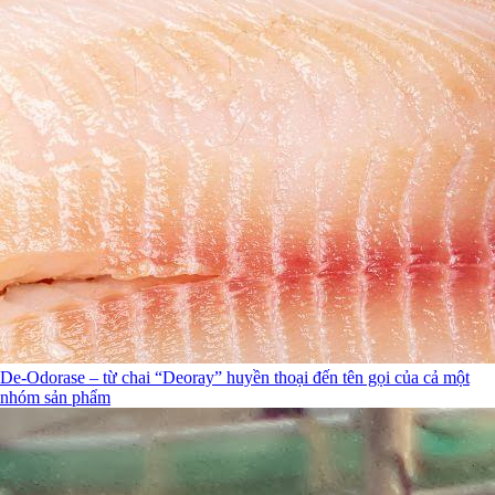
De-Odorase – từ chai “Deoray” huyền thoại đến tên gọi của cả một
nhóm sản phẩm