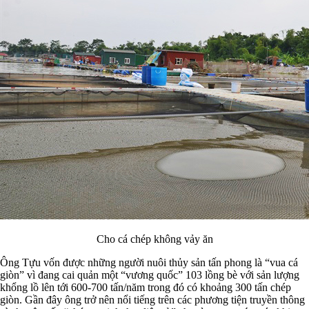
Cho cá chép không vảy ăn
Ông Tựu vốn được những người nuôi thủy sản tấn phong là “vua cá
giòn” vì đang cai quản một “vương quốc” 103 lồng bè với sản lượng
khổng lồ lên tới 600-700 tấn/năm trong đó có khoảng 300 tấn chép
giòn. Gần đây ông trở nên nổi tiếng trên các phương tiện truyền thông