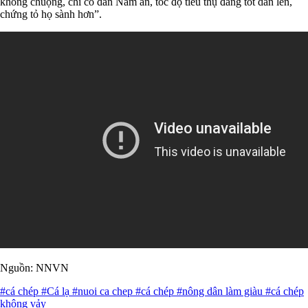
không chuộng, chỉ có dân Nam ăn, tốc độ tiêu thụ đang tốt dần lên,
chứng tỏ họ sành hơn”.
Nguồn: NNVN
#cá chép
#Cá lạ
#nuoi ca chep
#cá chép
#nông dân làm giàu
#cá chép
không vảy