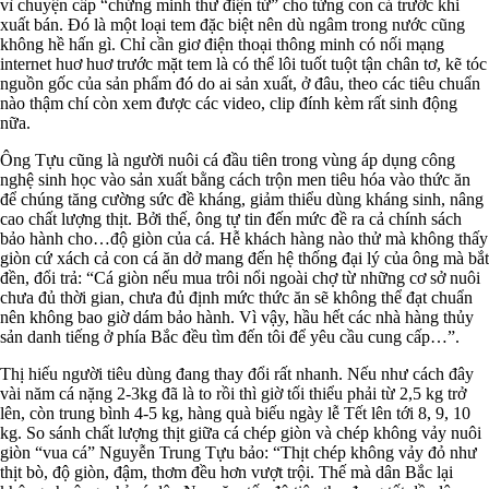
vì chuyện cấp “chứng minh thư điện tử” cho từng con cá trước khi
xuất bán. Đó là một loại tem đặc biệt nên dù ngâm trong nước cũng
không hề hấn gì. Chỉ cần giơ điện thoại thông minh có nối mạng
internet huơ huơ trước mặt tem là có thể lôi tuốt tuột tận chân tơ, kẽ tóc
nguồn gốc của sản phẩm đó do ai sản xuất, ở đâu, theo các tiêu chuẩn
nào thậm chí còn xem được các video, clip đính kèm rất sinh động
nữa.
Ông Tựu cũng là người nuôi cá đầu tiên trong vùng áp dụng công
nghệ sinh học vào sản xuất bằng cách trộn men tiêu hóa vào thức ăn
để chúng tăng cường sức đề kháng, giảm thiểu dùng kháng sinh, nâng
cao chất lượng thịt. Bởi thế, ông tự tin đến mức đề ra cả chính sách
bảo hành cho…độ giòn của cá. Hễ khách hàng nào thử mà không thấy
giòn cứ xách cả con cá ăn dở mang đến hệ thống đại lý của ông mà bắt
đền, đổi trả: “Cá giòn nếu mua trôi nổi ngoài chợ từ những cơ sở nuôi
chưa đủ thời gian, chưa đủ định mức thức ăn sẽ không thể đạt chuẩn
nên không bao giờ dám bảo hành. Vì vậy, hầu hết các nhà hàng thủy
sản danh tiếng ở phía Bắc đều tìm đến tôi để yêu cầu cung cấp…”.
Thị hiếu người tiêu dùng đang thay đổi rất nhanh. Nếu như cách đây
vài năm cá nặng 2-3kg đã là to rồi thì giờ tối thiểu phải từ 2,5 kg trở
lên, còn trung bình 4-5 kg, hàng quà biếu ngày lễ Tết lên tới 8, 9, 10
kg. So sánh chất lượng thịt giữa cá chép giòn và chép không vảy nuôi
giòn “vua cá” Nguyễn Trung Tựu bảo: “Thịt chép không vảy đỏ như
thịt bò, độ giòn, đậm, thơm đều hơn vượt trội. Thế mà dân Bắc lại