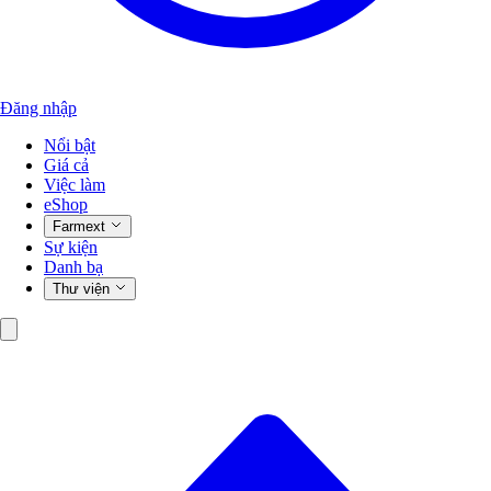
Đăng nhập
Nổi bật
Giá cả
Việc làm
eShop
Farmext
Sự kiện
Danh bạ
Thư viện