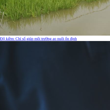
Độ kiềm: Chỉ số giúp môi trường ao nuôi ổn định