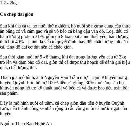
1,2 - 2kg.
Cá chép dai giòn
Sau khi thả cá tại ao nuôi thử nghiệm, hộ nuôi sẽ ngừng cung cấp thức
ăn bằng cỏ và cám gạo và sẽ vỗ béo cá bằng đậu ván đỏ. Loại đậu có
hàm lượng protein 31%, gồm đủ 8 loại axit amin thiết yếu, hàm lượng
tinh bột 49%... chính là yếu tố quyết định thay đổi chất lượng thịt của
cá, tăng độ dai cơ thịt nên cá chắc giòn.
Sau thời gian nuôi từ 5 - 8 tháng, khi đạt trọng lượng yêu cầu từ 3kg
trở lên và đảm bảo độ dai, giòn thì cá được thu hoạch để đánh giá hiệu
quả, chất lượng thịt.
Tham gia mô hình, anh Nguyễn Văn Trầm được Trạm Khuyến nông
huyện Quỳnh Lưu hỗ trợ 100% tiền cá giống, 30% thức ăn; cán bộ
khuyến nông hỗ trợ kỹ thuật nuôi vỗ béo cá và được bao tiêu toàn bộ
sản phẩm.
Đây là mô hình nuôi cá trắm, cá chép giòn đầu tiên ở huyện Quỳnh
Lưu, nếu thành công sẽ nhân rộng ở các vùng nuôi cá nước ngọt của
huyện.
Nguồn: Theo Báo Nghệ An