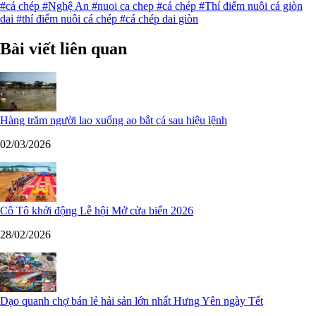
#cá chép
#Nghệ An
#nuoi ca chep
#cá chép
#Thí điểm nuôi cá giòn
dai
#thí điểm nuôi cá chép
#cá chép dai giòn
Bài viết liên quan
Hàng trăm người lao xuống ao bắt cá sau hiệu lệnh
02/03/2026
Cô Tô khởi động Lễ hội Mở cửa biển 2026
28/02/2026
Dạo quanh chợ bán lẻ hải sản lớn nhất Hưng Yên ngày Tết