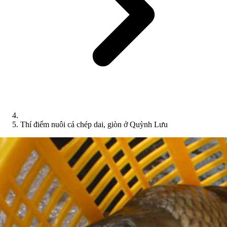
Thí điểm nuôi cá chép dai, giòn ở Quỳnh Lưu