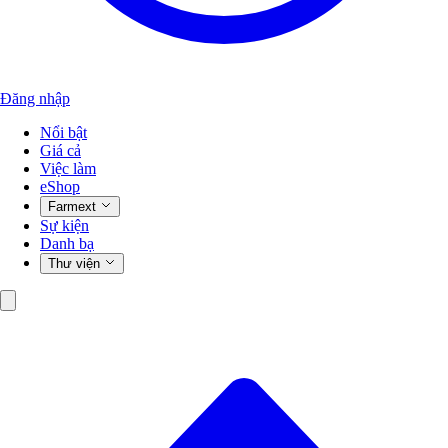
Đăng nhập
Nổi bật
Giá cả
Việc làm
eShop
Farmext
Sự kiện
Danh bạ
Thư viện