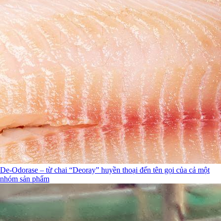
De-Odorase – từ chai “Deoray” huyền thoại đến tên gọi của cả một
nhóm sản phẩm