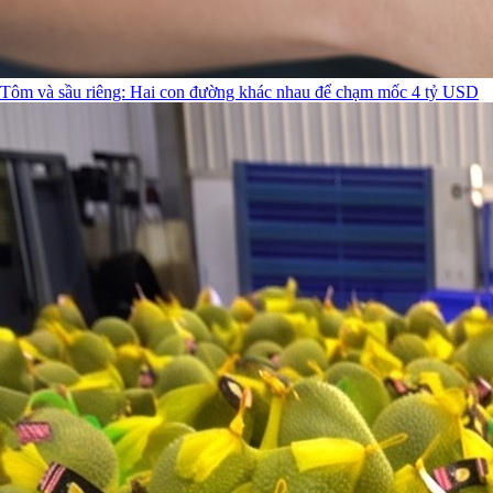
Tôm và sầu riêng: Hai con đường khác nhau để chạm mốc 4 tỷ USD