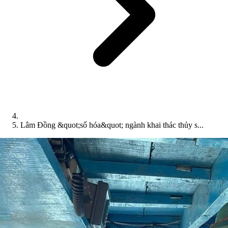
Lâm Đồng &quot;số hóa&quot; ngành khai thác thủy s...