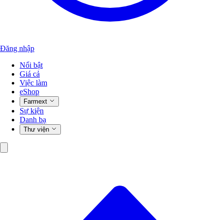
Đăng nhập
Nổi bật
Giá cả
Việc làm
eShop
Farmext
Sự kiện
Danh bạ
Thư viện