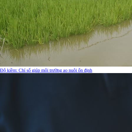
Độ kiềm: Chỉ số giúp môi trường ao nuôi ổn định