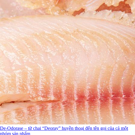
De-Odorase – từ chai “Deoray” huyền thoại đến tên gọi của cả một
nhóm sản phẩm