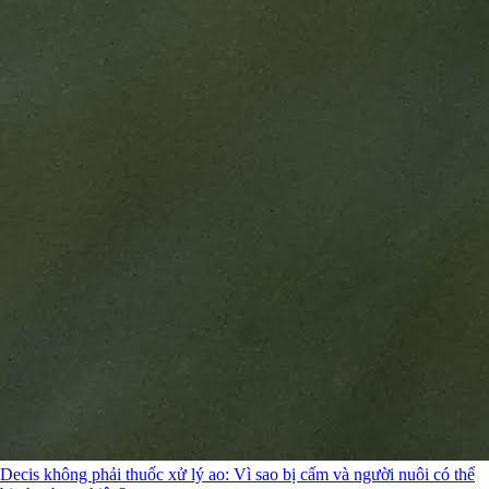
Decis không phải thuốc xử lý ao: Vì sao bị cấm và người nuôi có thể