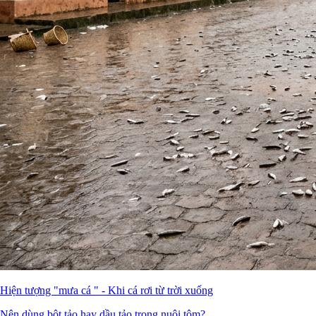
Hiện tượng "mưa cá " - Khi cá rơi từ trời xuống
Nên dùng bột tảo hay dầu tảo trong nuôi tôm?