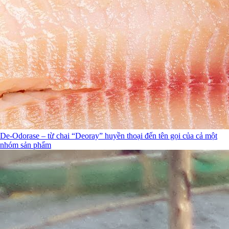
De-Odorase – từ chai “Deoray” huyền thoại đến tên gọi của cả một
nhóm sản phẩm