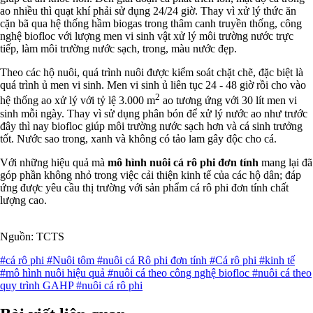
ao nhiều thì quạt khí phải sử dụng 24/24 giờ. Thay vì xử lý thức ăn
cặn bã qua hệ thống hầm biogas trong thâm canh truyền thống, công
nghệ biofloc với lượng men vi sinh vật xử lý môi trường nước trực
tiếp, làm môi trường nước sạch, trong, màu nước đẹp.
Theo các hộ nuôi, quá trình nuôi được kiểm soát chặt chẽ, đặc biệt là
quá trình ủ men vi sinh. Men vi sinh ủ liên tục 24 - 48 giờ rồi cho vào
2
hệ thống ao xử lý với tỷ lệ 3.000 m
ao tương ứng với 30 lít men vi
sinh mỗi ngày. Thay vì sử dụng phân bón để xử lý nước ao như trước
đây thì nay biofloc giúp môi trường nước sạch hơn và cá sinh trưởng
tốt. Nước sao trong, xanh và không có tảo lam gây độc cho cá.
Với những hiệu quả mà
mô hình nuôi cá rô phi đơn tính
mang lại đã
góp phần không nhỏ trong việc cải thiện kinh tế của các hộ dân; đáp
ứng được yêu cầu thị trường với sản phẩm cá rô phi đơn tính chất
lượng cao.
Nguồn: TCTS
#cá rô phi
#Nuôi tôm
#nuôi cá Rô phi đơn tính
#Cá rô phi
#kinh tế
#mô hình nuôi hiệu quả
#nuôi cá theo công nghệ biofloc
#nuôi cá theo
quy trình GAHP
#nuôi cá rô phi