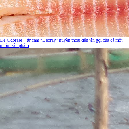
De-Odorase – từ chai “Deoray” huyền thoại đến tên gọi của cả một
nhóm sản phẩm