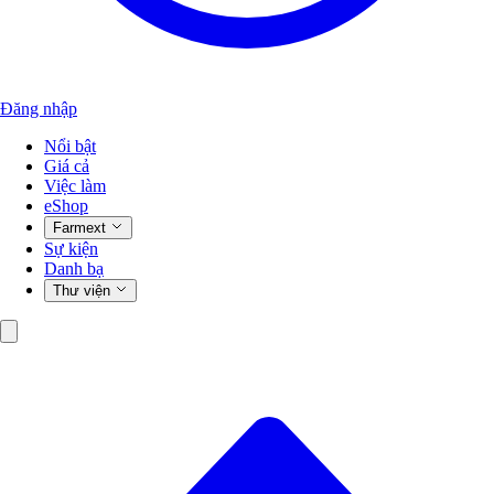
Đăng nhập
Nổi bật
Giá cả
Việc làm
eShop
Farmext
Sự kiện
Danh bạ
Thư viện