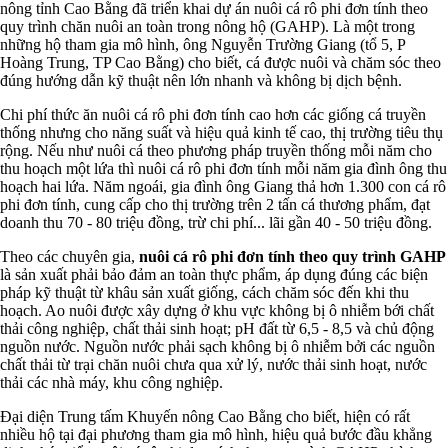
nông tỉnh Cao Bằng đã triển khai dự án nuôi cá rô phi đơn tính theo
quy trình chăn nuôi an toàn trong nông hộ (GAHP). Là một trong
những hộ tham gia mô hình, ông Nguyễn Trường Giang (tổ 5, P
Hoàng Trung, TP Cao Bằng) cho biết, cá được nuôi và chăm sóc theo
đúng hướng dẫn kỹ thuật nên lớn nhanh và không bị dịch bệnh.
Chi phí thức ăn nuôi cá rô phi đơn tính cao hơn các giống cá truyền
thống nhưng cho năng suất và hiệu quả kinh tế cao, thị trường tiêu thụ
rộng. Nếu như nuôi cá theo phương pháp truyền thống mỗi năm cho
thu hoạch một lứa thì nuôi cá rô phi đơn tính mỗi năm gia đình ông thu
hoạch hai lứa. Năm ngoái, gia đình ông Giang thả hơn 1.300 con cá rô
phi đơn tính, cung cấp cho thị trường trên 2 tấn cá thương phẩm, đạt
doanh thu 70 - 80 triệu đồng, trừ chi phí... lãi gần 40 - 50 triệu đồng.
Theo các chuyên gia,
nuôi cá rô phi đơn tính theo quy trình GAHP
là sản xuất phải bảo đảm an toàn thực phẩm, áp dụng đúng các biện
pháp kỹ thuật từ khâu sản xuất giống, cách chăm sóc đến khi thu
hoạch. Ao nuôi được xây dựng ở khu vực không bị ô nhiễm bới chất
thải công nghiệp, chất thải sinh hoạt; pH đất từ 6,5 - 8,5 và chủ động
nguồn nước. Nguồn nước phải sạch không bị ô nhiễm bởi các nguồn
chất thải từ trại chăn nuôi chưa qua xử lý, nước thải sinh hoạt, nước
thải các nhà máy, khu công nghiệp.
Đại diện Trung tấm Khuyến nông Cao Bằng cho biết, hiện có rất
nhiều hộ tại đại phương tham gia mô hình, hiệu quả bước đầu khẳng