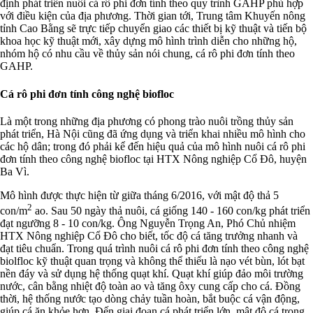
định phát triển nuôi cá rô phi đơn tính theo quy trình GAHP phù hợp
với điều kiện của địa phương. Thời gian tới, Trung tâm Khuyến nông
tỉnh Cao Bằng sẽ trực tiếp chuyển giao các thiết bị kỹ thuật và tiến bộ
khoa học kỹ thuật mới, xây dựng mô hình trình diễn cho những hộ,
nhóm hộ có nhu cầu về thủy sản nói chung, cá rô phi đơn tính theo
GAHP.
Cá rô phi đơn tính công nghệ biofloc
Là một trong những địa phương có phong trào nuôi trồng thủy sản
phát triển, Hà Nội cũng đã ứng dụng và triển khai nhiều mô hình cho
các hộ dân; trong đó phải kể đến hiệu quả của mô hình nuôi cá rô phi
đơn tính theo công nghệ biofloc tại HTX Nông nghiệp Cổ Đô, huyện
Ba Vì.
Mô hình được thực hiện từ giữa tháng 6/2016, với mật độ thả 5
2
con/m
ao. Sau 50 ngày thả nuôi, cá giống 140 - 160 con/kg phát triển
đạt ngưỡng 8 - 10 con/kg. Ông Nguyễn Trọng An, Phó Chủ nhiệm
HTX Nông nghiệp Cổ Đô cho biết, tốc độ cá tăng trưởng nhanh và
đạt tiêu chuẩn. Trong quá trình nuôi cá rô phi đơn tính theo công nghệ
biolfloc kỹ thuật quan trọng và không thể thiếu là nạo vét bùn, lót bạt
nền đáy và sử dụng hệ thống quạt khí. Quạt khí giúp đảo môi trường
nước, cân bằng nhiệt độ toàn ao và tăng ôxy cung cấp cho cá. Đồng
thời, hệ thống nước tạo dòng chảy tuần hoàn, bắt buộc cá vận động,
giúp cá ăn khỏe hơn. Đến giai đoạn cá phát triển lớn, mật độ cá trong