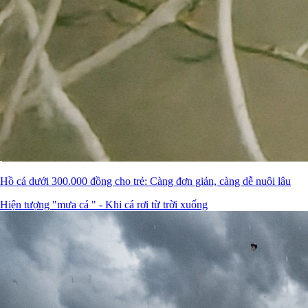
Hồ cá dưới 300.000 đồng cho trẻ: Càng đơn giản, càng dễ nuôi lâu
Hiện tượng "mưa cá " - Khi cá rơi từ trời xuống