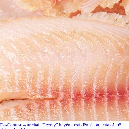
De-Odorase – từ chai “Deoray” huyền thoại đến tên gọi của cả một