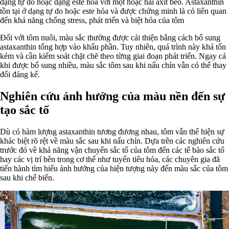
dạng tự do hoặc dạng este hóa với một hoặc hai axit béo. Astaxanthin
tồn tại ở dạng tự do hoặc este hóa và được chứng minh là có liên quan
đến khả năng chống stress, phát triển và biệt hóa của tôm
Đối với tôm nuôi, màu sắc thường được cải thiện bằng cách bổ sung
astaxanthin tổng hợp vào khẩu phần. Tuy nhiên, quá trình này khá tốn
kém và cần kiểm soát chặt chẽ theo từng giai đoạn phát triển. Ngay cả
khi được bổ sung nhiều, màu sắc tôm sau khi nấu chín vẫn có thể thay
đổi đáng kể.
Nghiên cứu ảnh hưởng của màu nền đến sự
tạo sắc tố
Dù có hàm lượng astaxanthin tương đương nhau, tôm vẫn thể hiện sự
khác biệt rõ rệt về màu sắc sau khi nấu chín. Dựa trên các nghiên cứu
trước đó về khả năng vận chuyển sắc tố của tôm đến các tế bào sắc tố
hay các vị trí bên trong cơ thể như tuyến tiêu hóa, các chuyên gia đã
tiến hành tìm hiểu ảnh hưởng của hiện tượng này đến màu sắc của tôm
sau khi chế biến.