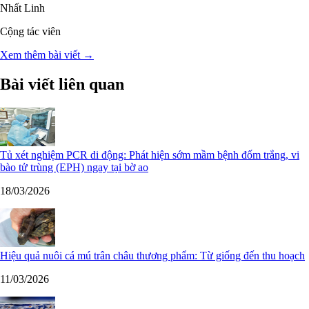
Nhất Linh
Cộng tác viên
Xem thêm bài viết →
Bài viết liên quan
Tủ xét nghiệm PCR di động: Phát hiện sớm mầm bệnh đốm trắng, vi
bào tử trùng (EPH) ngay tại bờ ao
18/03/2026
Hiệu quả nuôi cá mú trân châu thương phẩm: Từ giống đến thu hoạch
11/03/2026