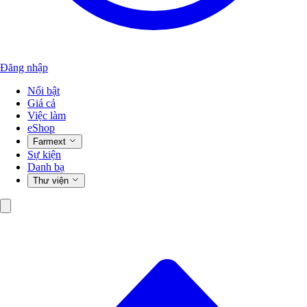
Đăng nhập
Nổi bật
Giá cả
Việc làm
eShop
Farmext
Sự kiện
Danh bạ
Thư viện