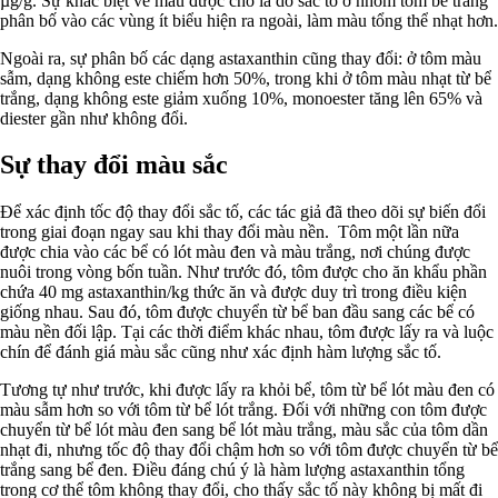
µg/g. Sự khác biệt về màu được cho là do sắc tố ở nhóm tôm bể trắng
phân bố vào các vùng ít biểu hiện ra ngoài, làm màu tổng thể nhạt hơn.
Ngoài ra, sự phân bố các dạng astaxanthin cũng thay đổi: ở tôm màu
sẫm, dạng không este chiếm hơn 50%, trong khi ở tôm màu nhạt từ bể
trắng, dạng không este giảm xuống 10%, monoester tăng lên 65% và
diester gần như không đổi.
Sự thay đổi màu sắc
Để xác định tốc độ thay đổi sắc tố, các tác giả đã theo dõi sự biến đổi
trong giai đoạn ngay sau khi thay đổi màu nền. Tôm một lần nữa
được chia vào các bể có lót màu đen và màu trắng, nơi chúng được
nuôi trong vòng bốn tuần. Như trước đó, tôm được cho ăn khẩu phần
chứa 40 mg astaxanthin/kg thức ăn và được duy trì trong điều kiện
giống nhau. Sau đó, tôm được chuyển từ bể ban đầu sang các bể có
màu nền đối lập. Tại các thời điểm khác nhau, tôm được lấy ra và luộc
chín để đánh giá màu sắc cũng như xác định hàm lượng sắc tố.
Tương tự như trước, khi được lấy ra khỏi bể, tôm từ bể lót màu đen có
màu sẫm hơn so với tôm từ bể lót trắng. Đối với những con tôm được
chuyển từ bể lót màu đen sang bể lót màu trắng, màu sắc của tôm dần
nhạt đi, nhưng tốc độ thay đổi chậm hơn so với tôm được chuyển từ bể
trắng sang bể đen. Điều đáng chú ý là hàm lượng astaxanthin tổng
trong cơ thể tôm không thay đổi, cho thấy sắc tố này không bị mất đi