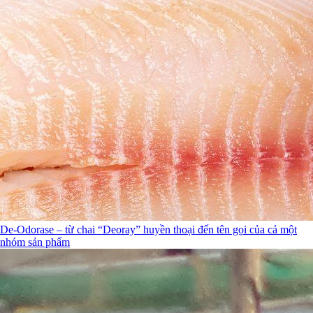
De-Odorase – từ chai “Deoray” huyền thoại đến tên gọi của cả một
nhóm sản phẩm