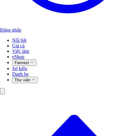
Đăng nhập
Nổi bật
Giá cả
Việc làm
eShop
Farmext
Sự kiện
Danh bạ
Thư viện