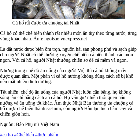
Cá hố rất được ưa chuộng tại Nhật
Cá hố có thể chế biến thành rất nhiều món ăn tùy theo từng nước, từng
vùng khác nhau. Ảnh: ngoisao.vnexpress.net
Là đất nước được biển ôm trọn, nguồn hải sản phong phú và sạch giúp
cho người Nhật có thể thường xuyên chế biến cá biển thành các món
ngon. Với cá hố, người Nhật thường chiên sơ để cá mềm và ngon.
Nhưng trong chế độ ăn uống của người Việt thì cá hố không mấy
được quan tâm. Một phần vì cá hố nướng không đúng cách sẽ bị khô
nên mất nhiều dinh dưỡng.
Tất nhiên, chế độ ăn uống của người Nhật luôn cân bằng, họ không
sống lâu chỉ bằng cách ăn cá hố. Họ vẫn giữ nhiều thói quen nấu
nướng và ăn uống tốt khác. Ẩm thực Nhật Bản thường ưa chuộng cá
hố được chế biến thành sashimi, còn người Hàn lại thích hầm cay và
chiên giòn hơn.
Nguồn: Báo Phụ nữ Việt Nam
#ca ho
#Chế biến
#thực phẩm