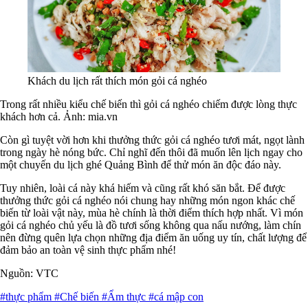
Khách du lịch rất thích món gỏi cá nghéo
Trong rất nhiều kiểu chế biến thì gỏi cá nghéo chiếm được lòng thực
khách hơn cả. Ảnh: mia.vn
Còn gì tuyệt vời hơn khi thưởng thức gỏi cá nghéo tươi mát, ngọt lành
trong ngày hè nóng bức. Chỉ nghĩ đến thôi đã muốn lên lịch ngay cho
một chuyến du lịch ghé Quảng Bình để thử món ăn độc đáo này.
Tuy nhiên, loài cá này khá hiếm và cũng rất khó săn bắt. Để được
thưởng thức gỏi cá nghéo nói chung hay những món ngon khác chế
biến từ loài vật này, mùa hè chính là thời điểm thích hợp nhất. Vì món
gỏi cá nghéo chủ yếu là đồ tươi sống không qua nấu nướng, làm chín
nên đừng quên lựa chọn những địa điểm ăn uống uy tín, chất lượng để
đảm bảo an toàn vệ sinh thực phẩm nhé!
Nguồn: VTC
#thực phẩm
#Chế biến
#Ẩm thực
#cá mập con