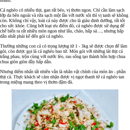
nhám.
Cá nghéo có nhiều thịt, gan rất béo, vị thơm ngon. Chỉ cần làm sạch
lớp da bên ngoài và rửa sạch một lần với nước sôi thì vị tanh sẽ không
còn. Không chỉ vậy, loài cá này được cho là giàu dinh dưỡng, rất tốt
cho sức khỏe. Cũng bởi loạt ưu điểm đó, cá nghéo được sử dụng để
chế biến ra rất nhiều món ngon như lẩu, cháo, hấp sả…, nhưng hấp
dẫn nhất phải kể đến gỏi cá nghéo.
Thường những con cá có trọng lượng từ 1 - 3kg sẽ được chọn để làm
gỏi, còn được gọi là cá nghéo bao tử. Món gỏi với những lát thịt cá
trắng phau, trộn cùng với nước lèo, rau sống tạo thành hỗn hợp chua
chua giòn giòn đầy hấp dẫn.
Nhưng điểm nhấn tất nhiên vẫn là nhân vật chính của món ăn - phần
thịt cá. Thực khách sẽ cảm nhận được vị ngọt thanh từ cá nghéo tan
trong miệng mang theo vị thơm đậm đà.