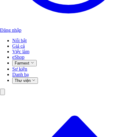
Đăng nhập
Nổi bật
Giá cả
Việc làm
eShop
Farmext
Sự kiện
Danh bạ
Thư viện