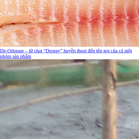
De-Odorase – từ chai “Deoray” huyền thoại đến tên gọi của cả một
nhóm sản phẩm