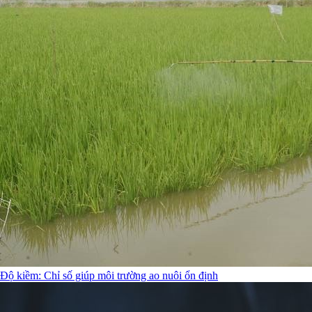
Độ kiềm: Chỉ số giúp môi trường ao nuôi ổn định