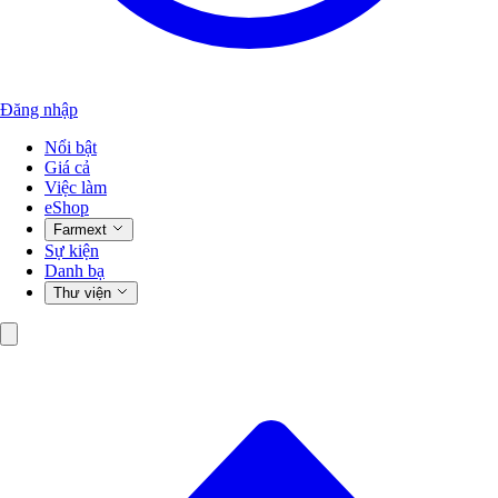
Đăng nhập
Nổi bật
Giá cả
Việc làm
eShop
Farmext
Sự kiện
Danh bạ
Thư viện