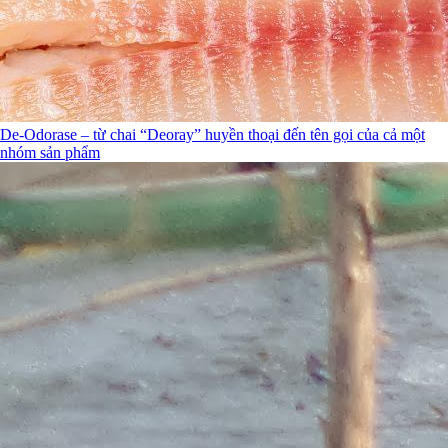
De-Odorase – từ chai “Deoray” huyền thoại đến tên gọi của cả một
nhóm sản phẩm