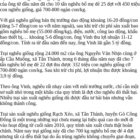
của ông từ đầu năm đã cho 10 tấn nghêu bố mẹ đẻ 25 đợt với 450 triệu
con nghêu giống, giá 700-800 ngàn con/kg.
Với giá nghêu giống bán thị trường dao động khoảng 16-20 đồng/con
(tăng 5-7 đồng/con so với năm ngoái), sau khi trừ chi phí sản xuất bao
gồm nghêu bố mẹ (55.000 đồng/kg), điện, nước, công lao động, khấu
hao thiết bị,… khoảng 5-6 đồng/con, ông Vinh thu lợi nhuận 11-12
đồng/con. Tính ra từ đầu năm đến nay, ông Vinh lãi gần 5 tỷ đồng.
Trại nghêu giống rộng 24.000 m2 của ông Nguyễn Văn Nhịn cùng ở
ấp Cầu Muống, xã Tân Thành, trong 6 tháng đầu năm nay đã cho 7
tấn nghêu bố mẹ đẻ 22 đợt thu được 332 triệu con nghêu giống cỡ
700-800 ngàn con/kg. Sau khi trừ chi phí, lợi nhuận thu được khoảng
3,9 tỷ đồng.
Theo ông Vinh, nghêu rất nhạy cảm với môi trường nước, chỉ cần một
sơ suất nhỏ trong một khâu của quy trình là đợt cho nghêu đó thất bại.
Nhiều trại sản xuất nghêu giống dù được đầu tư bài bản nhưng vẫn
không thành công.
Trại sản xuất nghêu giống Rạch Xẻo, xã Tân Thành, huyện Gò Công
Đông là một trong những trại chưa mang lại hiệu quả cao do mới đi
vào hoạt động từ cuối năm 2010, quy trình sản xuất chưa thật hoàn
chỉnh. Năm nay trại giống này đã cho 700 kg nghêu bố mẹ đẻ 4 đợt
nhưng tất cả đều thất bại do ấu trùng nghêu không chuyển giai đoạn,