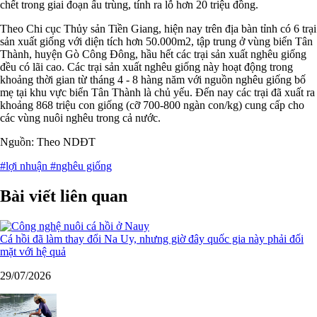
chết trong giai đoạn ấu trùng, tính ra lỗ hơn 20 triệu đồng.
Theo Chi cục Thủy sản Tiền Giang, hiện nay trên địa bàn tỉnh có 6 trại
sản xuất giống với diện tích hơn 50.000m2, tập trung ở vùng biển Tân
Thành, huyện Gò Công Đông, hầu hết các trại sản xuất nghêu giống
đều có lãi cao. Các trại sản xuất nghêu giống này hoạt động trong
khoảng thời gian từ tháng 4 - 8 hàng năm với nguồn nghêu giống bố
mẹ tại khu vực biển Tân Thành là chủ yếu. Đến nay các trại đã xuất ra
khoảng 868 triệu con giống (cỡ 700-800 ngàn con/kg) cung cấp cho
các vùng nuôi nghêu trong cả nước.
Nguồn: Theo NDĐT
#lợi nhuận
#nghêu giống
Bài viết liên quan
Cá hồi đã làm thay đổi Na Uy, nhưng giờ đây quốc gia này phải đối
mặt với hệ quả
29/07/2026