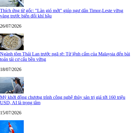
Thích ứng từ gốc: "Làn gió mới" giúp ngư dân Timor-Leste vững
vàng trước biến đổi khí hậu
26/07/2026
Ngành tôm Thái Lan trước ngã rẽ: Từ lệnh cấm của Malaysia đến bài
toán tái cơ cấu bền vững
18/07/2026
Mỹ khởi động chương trình công nghệ thủy sản trị giá tới 160 triệu
USD, AI là trọng tâm
15/07/2026