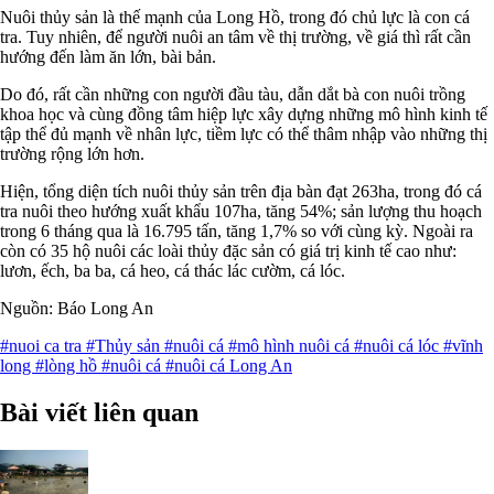
Nuôi thủy sản là thế mạnh của Long Hồ, trong đó chủ lực là con cá
tra. Tuy nhiên, để người nuôi an tâm về thị trường, về giá thì rất cần
hướng đến làm ăn lớn, bài bản.
Do đó, rất cần những con người đầu tàu, dẫn dắt bà con nuôi trồng
khoa học và cùng đồng tâm hiệp lực xây dựng những mô hình kinh tế
tập thể đủ mạnh về nhân lực, tiềm lực có thể thâm nhập vào những thị
trường rộng lớn hơn.
Hiện, tổng diện tích nuôi thủy sản trên địa bàn đạt 263ha, trong đó cá
tra nuôi theo hướng xuất khẩu 107ha, tăng 54%; sản lượng thu hoạch
trong 6 tháng qua là 16.795 tấn, tăng 1,7% so với cùng kỳ. Ngoài ra
còn có 35 hộ nuôi các loài thủy đặc sản có giá trị kinh tế cao như:
lươn, ếch, ba ba, cá heo, cá thác lác cườm, cá lóc.
Nguồn: Báo Long An
#nuoi ca tra
#Thủy sản
#nuôi cá
#mô hình nuôi cá
#nuôi cá lóc
#vĩnh
long
#lòng hồ
#nuôi cá
#nuôi cá Long An
Bài viết liên quan