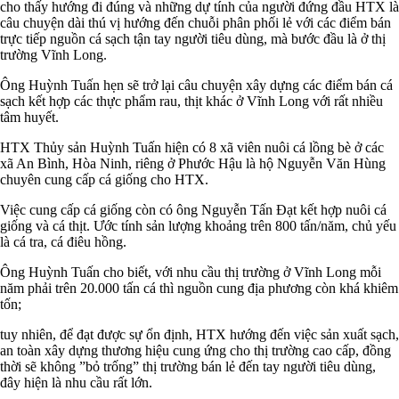
cho thấy hướng đi đúng và những dự tính của người đứng đầu HTX là
câu chuyện dài thú vị hướng đến chuỗi phân phối lẻ với các điểm bán
trực tiếp nguồn cá sạch tận tay người tiêu dùng, mà bước đầu là ở thị
trường Vĩnh Long.
Ông Huỳnh Tuấn hẹn sẽ trở lại câu chuyện xây dựng các điểm bán cá
sạch kết hợp các thực phẩm rau, thịt khác ở Vĩnh Long với rất nhiều
tâm huyết.
HTX Thủy sản Huỳnh Tuấn hiện có 8 xã viên nuôi cá lồng bè ở các
xã An Bình, Hòa Ninh, riêng ở Phước Hậu là hộ Nguyễn Văn Hùng
chuyên cung cấp cá giống cho HTX.
Việc cung cấp cá giống còn có ông Nguyễn Tấn Đạt kết hợp nuôi cá
giống và cá thịt. Ước tính sản lượng khoảng trên 800 tấn/năm, chủ yếu
là cá tra, cá điêu hồng.
Ông Huỳnh Tuấn cho biết, với nhu cầu thị trường ở Vĩnh Long mỗi
năm phải trên 20.000 tấn cá thì nguồn cung địa phương còn khá khiêm
tốn;
tuy nhiên, để đạt được sự ổn định, HTX hướng đến việc sản xuất sạch,
an toàn xây dựng thương hiệu cung ứng cho thị trường cao cấp, đồng
thời sẽ không ”bỏ trống” thị trường bán lẻ đến tay người tiêu dùng,
đây hiện là nhu cầu rất lớn.