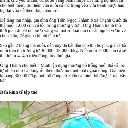
kiếm, chủ yếu là cua, ốc bươu vàng bằm nhuyễn. Những hộ nuôi cá
cho biết thêm, ưu điểm của nuôi cá lóc trong vèo vừa tránh được hao
hụt lại vừa dễ theo dõi, chăm sóc.
Để tăng thu nhập, gia đình ông Trần Ngọc Thành ở xã Thạnh Quới đã
thả nuôi 1.000 con cá lóc trong mương vườn. Ông Thành tranh thủ
thời gian đi bắt ốc bươu vàng và một số loại rau có sẵn ngoài vườn về
cho cá ăn, để giảm chi phí đầu tư.
Sau gần 2 tháng thả nuôi, đến nay đã bắt đầu cho thu hoạch, giá cá lóc
nuôi trên thị trường từ 36.000- 38.000 đ/kg. Nếu nuôi 1.000 con cá sẽ
thu lời từ 4- 4,5 triệu đồng, tùy thời giá.
Ông Thành cho biết: “Mình tận dụng mương bỏ trống nuôi thả cá lóc
tự nhiên như cá đồng rồi thêm thức ăn mình bắt ngoài đồng. Giá hiện
khoảng 36.000 đ/kg, tính bổ đồng cứ 3 tấn cá mình lời được 1 tấn vậy
hà”.
Đến kinh tế tập thể