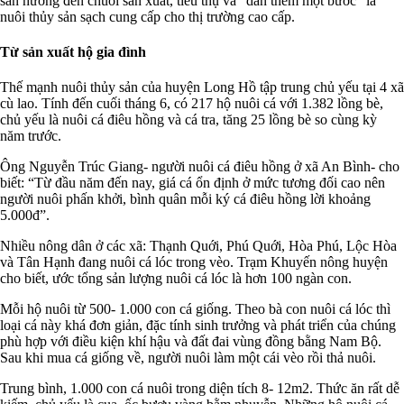
sản hướng đến chuỗi sản xuất, tiêu thụ và “dấn thêm một bước” là
nuôi thủy sản sạch cung cấp cho thị trường cao cấp.
Từ sản xuất hộ gia đình
Thế mạnh nuôi thủy sản của huyện Long Hồ tập trung chủ yếu tại 4 xã
cù lao. Tính đến cuối tháng 6, có 217 hộ nuôi cá với 1.382 lồng bè,
chủ yếu là nuôi cá điêu hồng và cá tra, tăng 25 lồng bè so cùng kỳ
năm trước.
Ông Nguyễn Trúc Giang- người nuôi cá điêu hồng ở xã An Bình- cho
biết: “Từ đầu năm đến nay, giá cá ổn định ở mức tương đối cao nên
người nuôi phấn khởi, bình quân mỗi ký cá điêu hồng lời khoảng
5.000đ”.
Nhiều nông dân ở các xã: Thạnh Quới, Phú Quới, Hòa Phú, Lộc Hòa
và Tân Hạnh đang nuôi cá lóc trong vèo. Trạm Khuyến nông huyện
cho biết, ước tổng sản lượng nuôi cá lóc là hơn 100 ngàn con.
Mỗi hộ nuôi từ 500- 1.000 con cá giống. Theo bà con nuôi cá lóc thì
loại cá này khá đơn giản, đặc tính sinh trưởng và phát triển của chúng
phù hợp với điều kiện khí hậu và đất đai vùng đồng bằng Nam Bộ.
Sau khi mua cá giống về, người nuôi làm một cái vèo rồi thả nuôi.
Trung bình, 1.000 con cá nuôi trong diện tích 8- 12m2. Thức ăn rất dễ