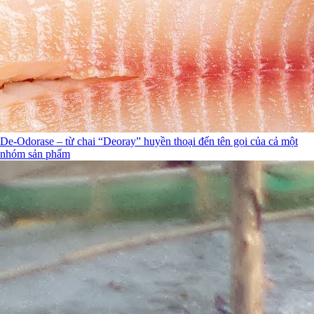
De-Odorase – từ chai “Deoray” huyền thoại đến tên gọi của cả một
nhóm sản phẩm