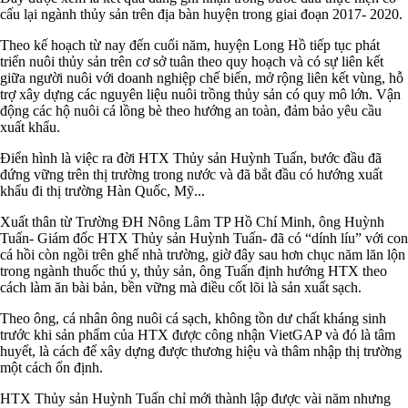
cấu lại ngành thủy sản trên địa bàn huyện trong giai đoạn 2017- 2020.
Theo kế hoạch từ nay đến cuối năm, huyện Long Hồ tiếp tục phát
triển nuôi thủy sản trên cơ sở tuân theo quy hoạch và có sự liên kết
giữa người nuôi với doanh nghiệp chế biến, mở rộng liên kết vùng, hỗ
trợ xây dựng các nguyên liệu nuôi trồng thủy sản có quy mô lớn. Vận
động các hộ nuôi cá lồng bè theo hướng an toàn, đảm bảo yêu cầu
xuất khẩu.
Điển hình là việc ra đời HTX Thủy sản Huỳnh Tuấn, bước đầu đã
đứng vững trên thị trường trong nước và đã bắt đầu có hướng xuất
khẩu đi thị trường Hàn Quốc, Mỹ...
Xuất thân từ Trường ĐH Nông Lâm TP Hồ Chí Minh, ông Huỳnh
Tuấn- Giám đốc HTX Thủy sản Huỳnh Tuấn- đã có “dính líu” với con
cá hồi còn ngồi trên ghế nhà trường, giờ đây sau hơn chục năm lăn lộn
trong ngành thuốc thú y, thủy sản, ông Tuấn định hướng HTX theo
cách làm ăn bài bản, bền vững mà điều cốt lõi là sản xuất sạch.
Theo ông, cá nhân ông nuôi cá sạch, không tồn dư chất kháng sinh
trước khi sản phẩm của HTX được công nhận VietGAP và đó là tâm
huyết, là cách để xây dựng được thương hiệu và thâm nhập thị trường
một cách ổn định.
HTX Thủy sản Huỳnh Tuấn chỉ mới thành lập được vài năm nhưng