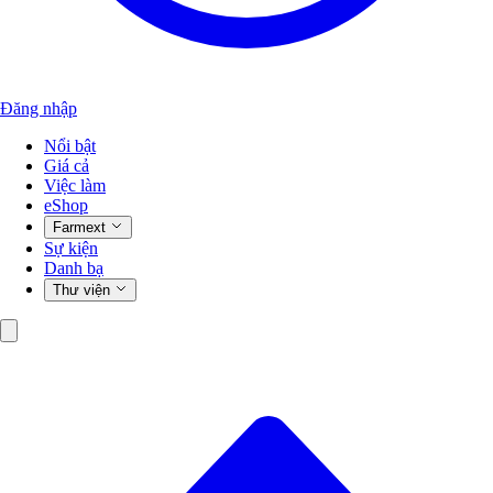
Đăng nhập
Nổi bật
Giá cả
Việc làm
eShop
Farmext
Sự kiện
Danh bạ
Thư viện