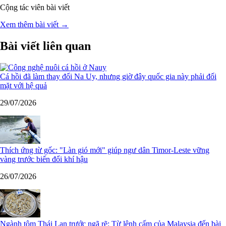
Cộng tác viên bài viết
Xem thêm bài viết →
Bài viết liên quan
Cá hồi đã làm thay đổi Na Uy, nhưng giờ đây quốc gia này phải đối
mặt với hệ quả
29/07/2026
Thích ứng từ gốc: "Làn gió mới" giúp ngư dân Timor-Leste vững
vàng trước biến đổi khí hậu
26/07/2026
Ngành tôm Thái Lan trước ngã rẽ: Từ lệnh cấm của Malaysia đến bài