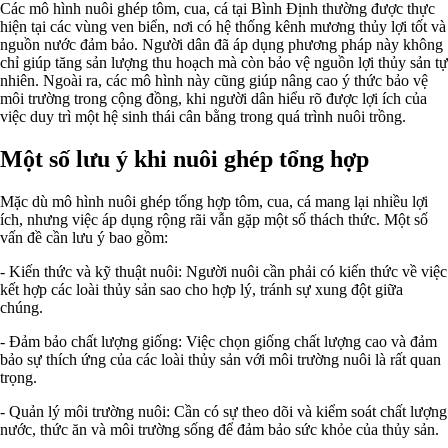
Các mô hình nuôi ghép tôm, cua, cá tại Bình Định thường được thực
hiện tại các vùng ven biển, nơi có hệ thống kênh mương thủy lợi tốt và
nguồn nước đảm bảo. Người dân đã áp dụng phương pháp này không
chỉ giúp tăng sản lượng thu hoạch mà còn bảo vệ nguồn lợi thủy sản tự
nhiên. Ngoài ra, các mô hình này cũng giúp nâng cao ý thức bảo vệ
môi trường trong cộng đồng, khi người dân hiểu rõ được lợi ích của
việc duy trì một hệ sinh thái cân bằng trong quá trình nuôi trồng.
Một số lưu ý khi nuôi ghép tổng hợp
Mặc dù mô hình nuôi ghép tổng hợp tôm, cua, cá mang lại nhiều lợi
ích, nhưng việc áp dụng rộng rãi vẫn gặp một số thách thức. Một số
vấn đề cần lưu ý bao gồm:
- Kiến thức và kỹ thuật nuôi: Người nuôi cần phải có kiến thức về việc
kết hợp các loài thủy sản sao cho hợp lý, tránh sự xung đột giữa
chúng.
- Đảm bảo chất lượng giống: Việc chọn giống chất lượng cao và đảm
bảo sự thích ứng của các loài thủy sản với môi trường nuôi là rất quan
trọng.
- Quản lý môi trường nuôi: Cần có sự theo dõi và kiểm soát chất lượng
nước, thức ăn và môi trường sống để đảm bảo sức khỏe của thủy sản.