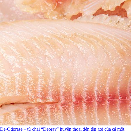
De-Odorase – từ chai “Deoray” huyền thoại đến tên gọi của cả một