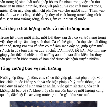
sản trong hệ sinh thái nuôi ghép hỗ trợ lẫn nhau trong việc tiêu thụ
thức ăn tự nhiên như tảo, động vật phù du và các chất hữu cơ trong
nước. Điều này giúp giảm chi phí đầu vào cho người nuôi. Thêm vào
đó, tôm và cua cũng có thể giúp duy trì chất lượng nước bằng cách
làm sạch môi trường sống, từ đó giảm chi phí xử lý nước.
Cải thiện chất lượng nước và môi trường nuôi
Trong hệ thống nuôi ghép, mỗi loài thủy sản đều có vai trò riêng trong
việc duy trì sự cân bằng sinh thái. Cá có thể giúp tiêu thụ các loài động
vật nhỏ, trong khi cua và tôm có thể làm sạch đáy ao, giúp giảm thiểu
sự tích tụ của bùn thải và duy trì chất lượng nước tốt hơn. Mô hình này
giúp giảm thiểu ô nhiễm môi trường ao nuôi, tạo điều kiện cho thủy
sản phát triển khỏe mạnh và hạn chế được các bệnh truyền nhiễm.
Tăng cường bảo vệ môi trường
Nuôi ghép tổng hợp tôm, cua, cá có thể giúp giảm sự phụ thuộc vào
hóa chất, thuốc kháng sinh và các biện pháp xử lý nước thông qua
việc duy trì một hệ sinh thái tự nhiên. Việc giảm sử dụng hóa chất
không chỉ bảo vệ sức khỏe thủy sản mà còn bảo vệ môi trường xung
quanh, đặc biệt là các vùng nước tự nhiên gần khu vực nuôi.