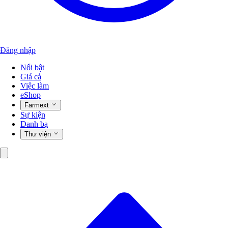
Đăng nhập
Nổi bật
Giá cả
Việc làm
eShop
Farmext
Sự kiện
Danh bạ
Thư viện