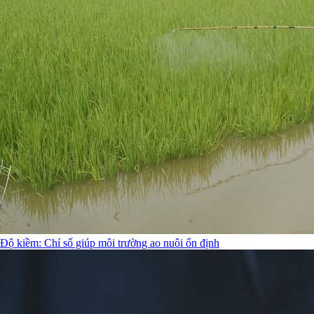
Độ kiềm: Chỉ số giúp môi trường ao nuôi ổn định