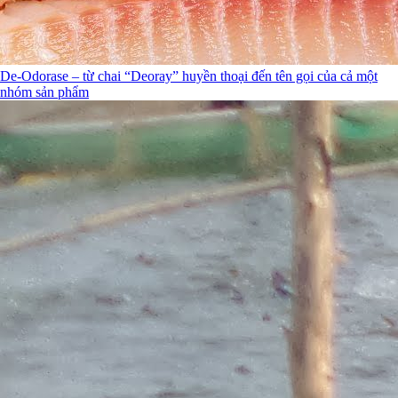
De-Odorase – từ chai “Deoray” huyền thoại đến tên gọi của cả một
nhóm sản phẩm