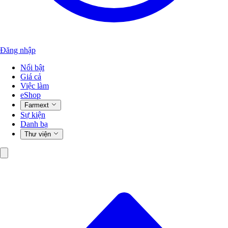
Đăng nhập
Nổi bật
Giá cả
Việc làm
eShop
Farmext
Sự kiện
Danh bạ
Thư viện