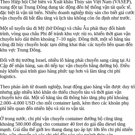
Theo Hiệp hội Chế biến và Xuất khẩu Thủy sản Việt Nam (VASEP),
xung đột tại Trung Đông đang tác động đến hệ thống vận tải quốc tế,
đặc biệt là vận tải biển. Nhiều doanh nghiệp thủy sản cho biết giá cước
vận chuyển đã bắt đầu tăng và lịch tàu không còn ổn định như trước.
Một số tuyến tàu đi Mỹ (bờ Đông) và châu Âu phải thay đổi hành
trình, vòng qua châu Phi để tránh khu vực rủi ro, khiến thời gian vận
chuyển kéo dài thêm khoảng 7–10 ngày. Đồng thời, một số hãng tàu
cũng đã hủy chuyến hoặc tạm dừng khai thác các tuyến liên quan đến
khu vực Trung Đông.
Đối với thị trường Israel, nhiều lô hàng phải chuyển sang cảng tại Ai
Cập để nhận hàng, sau đó tiếp tục vận chuyển bằng đường bộ. Điều
này khiến quá trình giao hàng phức tạp hơn và làm tăng chi phí
logistics.
Theo phản ánh từ doanh nghiệp, hoạt động giao hàng vẫn được duy trì
nhưng gặp nhiều khó khăn do thiếu chuyến tàu và thời gian vận
chuyển kéo dài. Một số hãng tàu đã thông báo tăng phụ phí khoảng
2.000–4.000 USD cho mỗi container lạnh, kèm theo các khoản phụ
phí liên quan đến nhiên liệu và rủi ro vận tải.
Ở trong nước, chi phí vận chuyển container đường bộ cũng tăng
khoảng 500.000 đồng cho container 40 feet do giá dầu diesel tăng
mạnh. Giá dầu thế giới leo thang đang tạo áp lực lớn lên chi phí nhiên
liệu, vận chuyển và các chi phí đầu vào của ngành thủy sản.