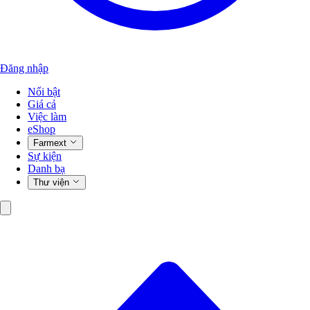
Đăng nhập
Nổi bật
Giá cả
Việc làm
eShop
Farmext
Sự kiện
Danh bạ
Thư viện