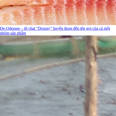
De-Odorase – từ chai “Deoray” huyền thoại đến tên gọi của cả một
nhóm sản phẩm