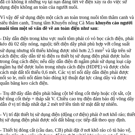
đã có không ít những vụ tại nạn đáng tiết về điện xảy ra do việc sử
dụng điện không an toàn của người nuôi.
Vì vậy để sử dụng điện một cách an toàn trong nuôi tôm thâm canh và
siêu thâm canh, Trung tâm Khuyến nông Cà Mau
khuyến cáo người
nuôi tôm một số vấn đề về an toàn điện như sau
:
- Dây dẫn điện trong khu vực nuôi tôm phải có vỏ bọc cách điện, phải
kéo đủ 02 dây nóng, nguội; tiết diện dây phải phù hợp với công suất
2
sử dụng nhưng tối thiểu không được nhỏ hơn 2,5 mm
và lắp trên sứ
cách điện; dây dẫn từ tủ điện ra thiết bị sử dụng điện phải được luồn
trong ống cách điện; nếu dây dẫn điện đi ngầm phải sử dụng loại cáp
ngầm hạ thế được luồn trong nhựa cách điện (HDPE) và được chôn
cách mặt đất tối thiểu 0,6 mét. Các vị trí nối dây dẫn điện phải được
nối so le, mối nối đảm bảo đúng kỹ thuật đạt lực căng dây và được
quấn băng keo cách điện.
- Trụ đỡ dây dẫn điện phải bằng cột bê tông cốt thép hoặc cột sắt, cột
bê tông cốt thép + tháp sắt V. Chiều cao trụ điện đảm bảo độ võng dây
dẫn ở vị trí thấp nhất đạt 2 mét trở lên tính từ mặt đất tự nhiên.
- Vị trí đặt thiết bị sử dụng điện (động cơ điện) phải ở nơi khô ráo; thiết
bị sử dụng điện phải được nối đất bằng cọc tiếp đất theo quy định.
- Thiết bị đóng cắt (cầu dao, CB) phải đặt ở nơi khô ráo có tủ bảo vệ,