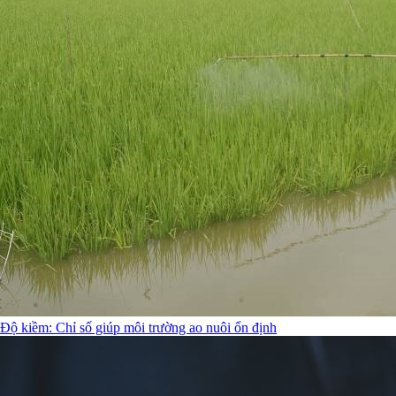
Độ kiềm: Chỉ số giúp môi trường ao nuôi ổn định