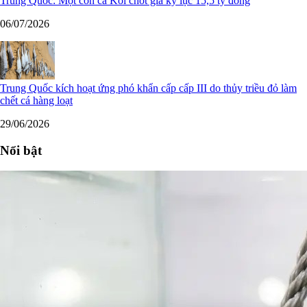
Trung Quốc: Một con cá Koi chốt giá kỷ lục 15,5 tỷ đồng
06/07/2026
Trung Quốc kích hoạt ứng phó khẩn cấp cấp III do thủy triều đỏ làm
chết cá hàng loạt
29/06/2026
Nổi bật