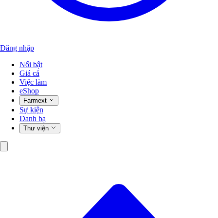
Đăng nhập
Nổi bật
Giá cả
Việc làm
eShop
Farmext
Sự kiện
Danh bạ
Thư viện