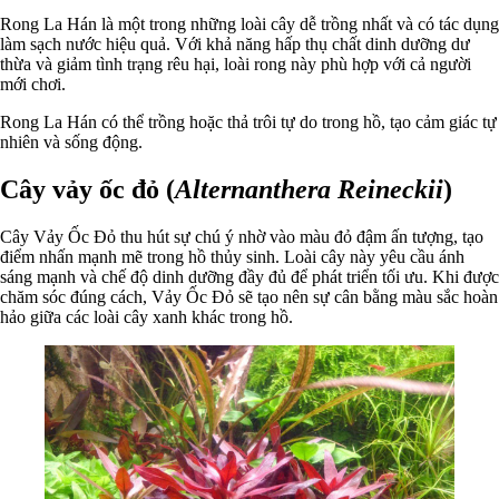
Rong La Hán là một trong những loài cây dễ trồng nhất và có tác dụng
làm sạch nước hiệu quả. Với khả năng hấp thụ chất dinh dưỡng dư
thừa và giảm tình trạng rêu hại, loài rong này phù hợp với cả người
mới chơi.
Rong La Hán có thể trồng hoặc thả trôi tự do trong hồ, tạo cảm giác tự
nhiên và sống động.
Cây vảy ốc đỏ (
Alternanthera Reineckii
)
Cây Vảy Ốc Đỏ thu hút sự chú ý nhờ vào màu đỏ đậm ấn tượng, tạo
điểm nhấn mạnh mẽ trong hồ thủy sinh. Loài cây này yêu cầu ánh
sáng mạnh và chế độ dinh dưỡng đầy đủ để phát triển tối ưu. Khi được
chăm sóc đúng cách, Vảy Ốc Đỏ sẽ tạo nên sự cân bằng màu sắc hoàn
hảo giữa các loài cây xanh khác trong hồ.