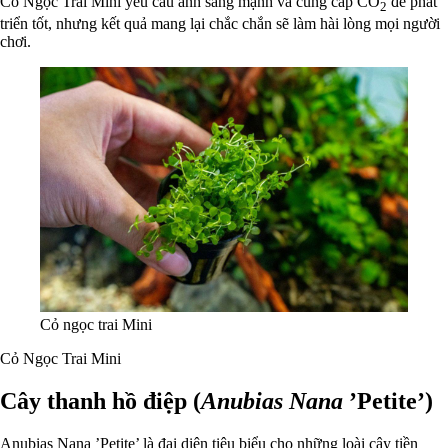
Cỏ Ngọc Trai Mini yêu cầu ánh sáng mạnh và cung cấp CO
để phát
2
triển tốt, nhưng kết quả mang lại chắc chắn sẽ làm hài lòng mọi người
chơi.
Cỏ ngọc trai Mini
Cỏ Ngọc Trai Mini
Cây thanh hồ điệp (
Anubias Nana
’Petite’)
Anubias Nana ’Petite’ là đại diện tiêu biểu cho những loài cây tiền