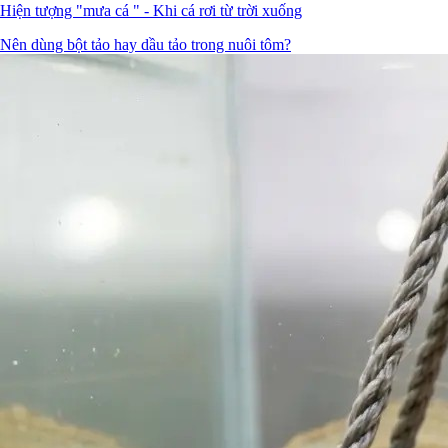
Hiện tượng "mưa cá " - Khi cá rơi từ trời xuống
Nên dùng bột tảo hay dầu tảo trong nuôi tôm?