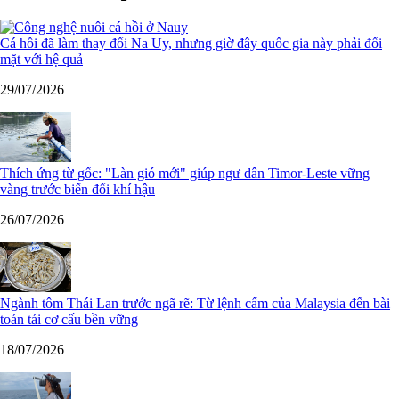
Cá hồi đã làm thay đổi Na Uy, nhưng giờ đây quốc gia này phải đối
mặt với hệ quả
29/07/2026
Thích ứng từ gốc: "Làn gió mới" giúp ngư dân Timor-Leste vững
vàng trước biến đổi khí hậu
26/07/2026
Ngành tôm Thái Lan trước ngã rẽ: Từ lệnh cấm của Malaysia đến bài
toán tái cơ cấu bền vững
18/07/2026