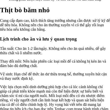
Thịt bò băm nhỏ
Cung cấp đạm cao, kích thích tăng trưởng nhưng cần được xử lý kỹ để
dễ tiêu hóa. Không nên cho ăn thường xuyên vì có thể gây rối loạn
tiêu hóa nếu không cân bằng.
Lịch trình cho ăn và lưu ý quan trọng
Tần suất: Cho ăn 1-2 lần/ngày. Không nên cho ăn quá nhiều, dễ gây
thừa chất và ô nhiễm nước.
Thay đổi mồi: Nên luân phiên các loại mồi để cá không bị kén ăn và
đảm bảo đủ dưỡng chất.
Vệ sinh: Hạn chế để thức ăn dư thừa trong bể, thường xuyên hút cặn
và thay nước định kỳ.
Việc lựa chọn mồi dinh dưỡng phù hợp cho cá lóc cảnh không chỉ
giúp cá phát triển khỏe mạnh mà còn thể hiện được sự hiểu biết và
chăm sóc tỉ mỉ của người nuôi. Mỗi loại mồi đều có ưu nhược điểm
riêng, vì vậy người chơi cần linh hoạt kết hợp và quan sát biểu hiện
của cá để có điều chỉnh hợp lý. Hy vọng bài viết trên đã mang lại
thông tin hữu ích cho bạn đọc trên Tepbac.com trong hành trình chăm