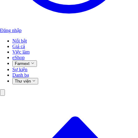
Đăng nhập
Nổi bật
Giá cả
Việc làm
eShop
Farmext
Sự kiện
Danh bạ
Thư viện