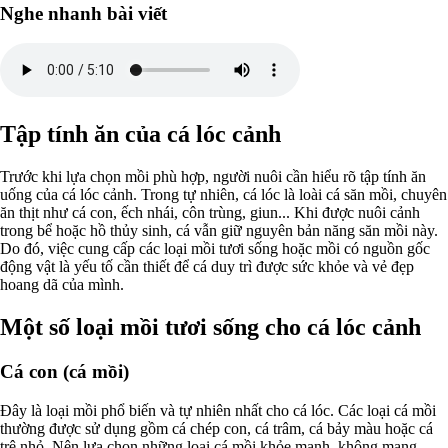
Nghe nhanh bài viết
Tập tính ăn của cá lóc cảnh
Trước khi lựa chọn mồi phù hợp, người nuôi cần hiểu rõ tập tính ăn
uống của cá lóc cảnh. Trong tự nhiên, cá lóc là loài cá săn mồi, chuyên
ăn thịt như cá con, ếch nhái, côn trùng, giun... Khi được nuôi cảnh
trong bể hoặc hồ thủy sinh, cá vẫn giữ nguyên bản năng săn mồi này.
Do đó, việc cung cấp các loại mồi tươi sống hoặc mồi có nguồn gốc
động vật là yếu tố cần thiết để cá duy trì được sức khỏe và vẻ đẹp
hoang dã của mình.
Một số loại mồi tươi sống cho cá lóc cảnh
Cá con (cá mồi)
Đây là loại mồi phổ biến và tự nhiên nhất cho cá lóc. Các loại cá mồi
thường được sử dụng gồm cá chép con, cá trâm, cá bảy màu hoặc cá
trê nhỏ. Nên lựa chọn những loại cá mồi khỏe mạnh, không mang