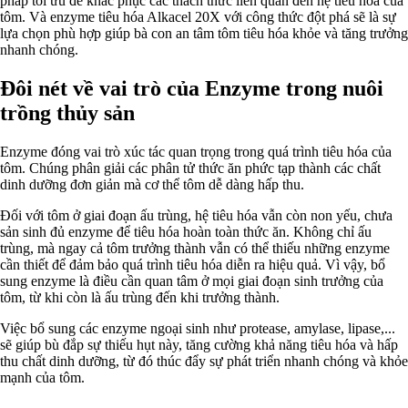
pháp tối ưu để khắc phục các thách thức liên quan đến hệ tiêu hóa của
tôm. Và enzyme tiêu hóa Alkacel 20X với công thức đột phá sẽ là sự
lựa chọn phù hợp giúp bà con an tâm tôm tiêu hóa khỏe và tăng trưởng
nhanh chóng.
Đôi nét về vai trò của Enzyme trong nuôi
trồng thủy sản
Enzyme đóng vai trò xúc tác quan trọng trong quá trình tiêu hóa của
tôm. Chúng phân giải các phân tử thức ăn phức tạp thành các chất
dinh dưỡng đơn giản mà cơ thể tôm dễ dàng hấp thu.
Đối với tôm ở giai đoạn ấu trùng, hệ tiêu hóa vẫn còn non yếu, chưa
sản sinh đủ enzyme để tiêu hóa hoàn toàn thức ăn. Không chỉ ấu
trùng, mà ngay cả tôm trưởng thành vẫn có thể thiếu những enzyme
cần thiết để đảm bảo quá trình tiêu hóa diễn ra hiệu quả. Vì vậy, bổ
sung enzyme là điều cần quan tâm ở mọi giai đoạn sinh trưởng của
tôm, từ khi còn là ấu trùng đến khi trưởng thành.
Việc bổ sung các enzyme ngoại sinh như protease, amylase, lipase,...
sẽ giúp bù đắp sự thiếu hụt này, tăng cường khả năng tiêu hóa và hấp
thu chất dinh dưỡng, từ đó thúc đẩy sự phát triển nhanh chóng và khỏe
mạnh của tôm.