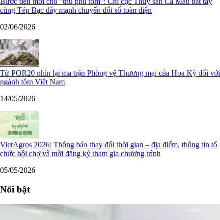
Bước tiến mới cho "thủ phủ tôm": Chi cục Thủy sản Cà Mau bắt tay
cùng Tép Bạc đẩy mạnh chuyển đổi số toàn diện
02/06/2026
Từ POR20 nhìn lại ma trận Phòng vệ Thương mại của Hoa Kỳ đối với
ngành tôm Việt Nam
14/05/2026
VietAgros 2026: Thông báo thay đổi thời gian – địa điểm, thông tin tổ
chức hội chợ và mời đăng ký tham gia chương trình
05/05/2026
Nổi bật