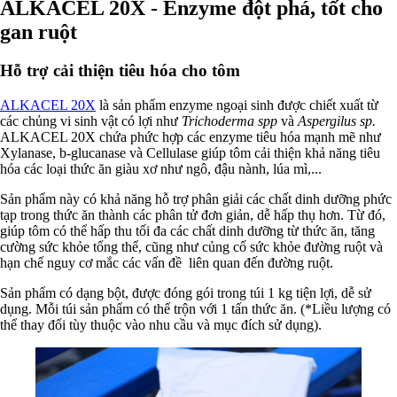
ALKACEL 20X - Enzyme đột phá, tốt cho
gan ruột
Hỗ trợ cải thiện tiêu hóa cho tôm
ALKACEL 20X
là sản phẩm enzyme ngoại sinh được chiết xuất từ
các chủng vi sinh vật có lợi như
Trichoderma spp
và
Aspergilus sp.
ALKACEL 20X chứa phức hợp các enzyme tiêu hóa mạnh mẽ như
Xylanase, b-glucanase và Cellulase giúp tôm cải thiện khả năng tiêu
hóa các loại thức ăn giàu xơ như ngô, đậu nành, lúa mì,...
Sản phẩm này có khả năng hỗ trợ phân giải các chất dinh dưỡng phức
tạp trong thức ăn thành các phân tử đơn giản, dễ hấp thụ hơn. Từ đó,
giúp tôm có thể hấp thu tối đa các chất dinh dưỡng từ thức ăn, tăng
cường sức khỏe tổng thể, cũng như củng cố sức khỏe đường ruột và
hạn chế nguy cơ mắc các vấn đề liên quan đến đường ruột.
Sản phẩm có dạng bột, được đóng gói trong túi 1 kg tiện lợi, dễ sử
dụng. Mỗi túi sản phẩm có thể trộn với 1 tấn thức ăn. (*Liều lượng có
thể thay đổi tùy thuộc vào nhu cầu và mục đích sử dụng).