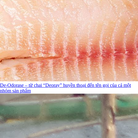
De-Odorase – từ chai “Deoray” huyền thoại đến tên gọi của cả một
nhóm sản phẩm