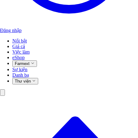
Đăng nhập
Nổi bật
Giá cả
Việc làm
eShop
Farmext
Sự kiện
Danh bạ
Thư viện