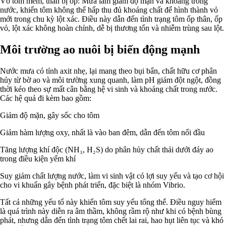
Vỏ tôm mềm, thân bị ốp: Mưa làm giảm độ mặn và khoáng trong
nước, khiến tôm không thể hấp thu đủ khoáng chất để hình thành vỏ
mới trong chu kỳ lột xác. Điều này dẫn đến tình trạng tôm ốp thân, ốp
vỏ, lột xác không hoàn chỉnh, dễ bị thương tổn và nhiễm trùng sau lột.
Môi trường ao nuôi bị biến động mạnh
Nước mưa có tính axit nhẹ, lại mang theo bụi bẩn, chất hữu cơ phân
hủy từ bờ ao và môi trường xung quanh, làm pH giảm đột ngột, đồng
thời kéo theo sự mất cân bằng hệ vi sinh và khoáng chất trong nước.
Các hệ quả đi kèm bao gồm:
Giảm độ mặn, gây sốc cho tôm
Giảm hàm lượng oxy, nhất là vào ban đêm, dẫn đến tôm nổi đầu
Tăng lượng khí độc (NH₃, H₂S) do phân hủy chất thải dưới đáy ao
trong điều kiện yếm khí
Suy giảm chất lượng nước, làm vi sinh vật có lợi suy yếu và tạo cơ hội
cho vi khuẩn gây bệnh phát triển, đặc biệt là nhóm Vibrio.
Tất cả những yếu tố này khiến tôm suy yếu tổng thể. Điều nguy hiểm
là quá trình này diễn ra âm thầm, không rầm rộ như khi có bệnh bùng
phát, nhưng dẫn đến tình trạng tôm chết lai rai, hao hụt liên tục và khó