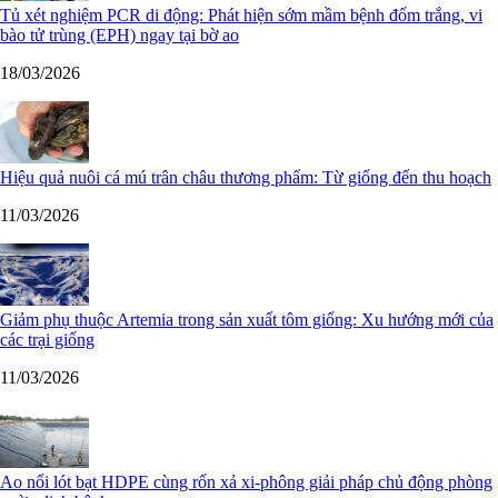
Tủ xét nghiệm PCR di động: Phát hiện sớm mầm bệnh đốm trắng, vi
bào tử trùng (EPH) ngay tại bờ ao
18/03/2026
Hiệu quả nuôi cá mú trân châu thương phẩm: Từ giống đến thu hoạch
11/03/2026
Giảm phụ thuộc Artemia trong sản xuất tôm giống: Xu hướng mới của
các trại giống
11/03/2026
Ao nổi lót bạt HDPE cùng rốn xả xi-phông giải pháp chủ động phòng