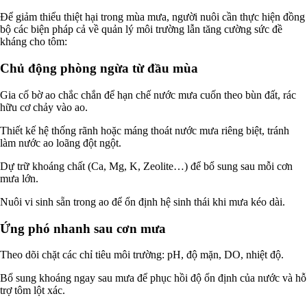
Để giảm thiểu thiệt hại trong mùa mưa, người nuôi cần thực hiện đồng
bộ các biện pháp cả về quản lý môi trường lẫn tăng cường sức đề
kháng cho tôm:
Chủ động phòng ngừa từ đầu mùa
Gia cố bờ ao chắc chắn để hạn chế nước mưa cuốn theo bùn đất, rác
hữu cơ chảy vào ao.
Thiết kế hệ thống rãnh hoặc máng thoát nước mưa riêng biệt, tránh
làm nước ao loãng đột ngột.
Dự trữ khoáng chất (Ca, Mg, K, Zeolite…) để bổ sung sau mỗi cơn
mưa lớn.
Nuôi vi sinh sẵn trong ao để ổn định hệ sinh thái khi mưa kéo dài.
Ứng phó nhanh sau cơn mưa
Theo dõi chặt các chỉ tiêu môi trường: pH, độ mặn, DO, nhiệt độ.
Bổ sung khoáng ngay sau mưa để phục hồi độ ổn định của nước và hỗ
trợ tôm lột xác.