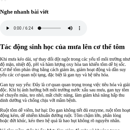
Nghe nhanh bài viết
Tác động sinh học của mưa lên cơ thể tôm
Khi mưa kéo dài, sự thay đổi đột ngột trong các yếu tố môi trường như
độ mặn, nhiệt độ, pH và hàm lượng oxy hòa tan khiến tôm dễ bị sốc.
Cơ thể tôm phản ứng bằng cách giảm ăn, giảm hoạt động và dần suy
yếu các cơ quan nội tạng, đặc biệt là gan tụy và hệ tiêu hóa.
Gan tụy suy yếu: Đây là cơ quan quan trọng trong việc tiêu hóa và giải
độc. Khi bị ảnh hưởng bởi môi trường nước xấu sau mưa, gan tụy tôm
sẽ chuyển màu, teo nhỏ, mất chức năng, làm giảm khả năng hấp thu
dinh dưỡng và chống chịu với mầm bệnh.
Ruột tôm dễ viêm, hư hại: Do gan không tiết đủ enzyme, ruột tôm hoạt
động kém, dễ nhiễm khuẩn đường ruột. Tôm chậm lớn, phân lỏng
hoặc đứt khúc, kéo theo hệ quả là hao hụt không rõ nguyên nhân.