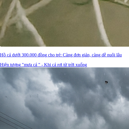
Hồ cá dưới 300.000 đồng cho trẻ: Càng đơn giản, càng dễ nuôi lâu
Hiện tượng "mưa cá " - Khi cá rơi từ trời xuống