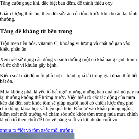
Tăng cường sục khí, đặc biệt ban đêm, để tránh thiếu oxy.
Giảm lượng thức ăn, theo dõi sức ăn của tôm trước khi cho ăn lại bình
thường.
Tăng đề kháng từ bên trong
Trộn men tiêu hóa, vitamin C, khoáng vi lượng và chất bổ gan vào
khẩu phần ăn.
Xem xét sử dụng các dòng vi sinh đường ruột có khả năng cạnh tranh
và ức chế vi khuẩn gây bệnh.
Kiểm soát mật độ nuôi phù hợp – tránh quá tải trong giai đoạn thời tiết
bất ổn.
Mưa không phải là yếu tố bất ngờ, nhưng những hậu quả mà nó gây ra
lại thường không thể lường trước. Việc hiểu rõ các tác động của mưa
kéo dài đến sức khỏe tôm sẽ giúp người nuôi có chiến lược ứng phó
chủ động, khoa học và hiệu quả hơn. Đầu tư vào khâu phòng ngừa,
kiểm soát môi trường và chăm sóc sức khỏe tôm trong mùa mưa chính
là yếu tố then chốt để bảo vệ năng suất và lợi nhuận cuối vụ.
#mưa to
#lột vỏ tôm
#sốc môi trường