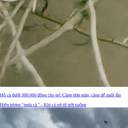
Hồ cá dưới 300.000 đồng cho trẻ: Càng đơn giản, càng dễ nuôi lâu
Hiện tượng "mưa cá " - Khi cá rơi từ trời xuống