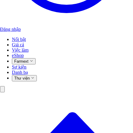
Đăng nhập
Nổi bật
Giá cả
Việc làm
eShop
Farmext
Sự kiện
Danh bạ
Thư viện