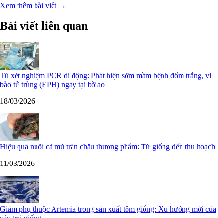
Xem thêm bài viết →
Bài viết liên quan
Tủ xét nghiệm PCR di động: Phát hiện sớm mầm bệnh đốm trắng, vi
bào tử trùng (EPH) ngay tại bờ ao
18/03/2026
Hiệu quả nuôi cá mú trân châu thương phẩm: Từ giống đến thu hoạch
11/03/2026
Giảm phụ thuộc Artemia trong sản xuất tôm giống: Xu hướng mới của
các trại giống