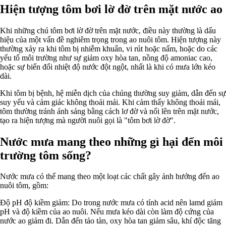
Hiện tượng tôm bơi lờ đờ trên mặt nước ao
Khi những chú tôm bơi lờ đờ trên mặt nước, điều này thường là dấu
hiệu của một vấn đề nghiêm trọng trong ao nuôi tôm. Hiện tượng này
thường xảy ra khi tôm bị nhiễm khuẩn, vi rút hoặc nấm, hoặc do các
yếu tố môi trường như sự giảm oxy hòa tan, nồng độ amoniac cao,
hoặc sự biến đổi nhiệt độ nước đột ngột, nhất là khi có mưa lớn kéo
dài.
Khi tôm bị bệnh, hệ miễn dịch của chúng thường suy giảm, dẫn đến sự
suy yếu và cảm giác không thoải mái. Khi cảm thấy không thoải mái,
tôm thường tránh ánh sáng bằng cách lơ đờ và nổi lên trên mặt nước,
tạo ra hiện tượng mà người nuôi gọi là "tôm bơi lờ đờ".
Nước mưa mang theo những gì hại đến môi
trường tôm sống?
Nước mưa có thể mang theo một loạt các chất gây ảnh hưởng đến ao
nuôi tôm, gồm:
Độ pH độ kiềm giảm: Do trong nước mưa có tính acid nên lamd giảm
pH và độ kiềm của ao nuôi. Nếu mưa kéo dài còn làm độ cứng của
nước ao giảm đi. Dẫn đến tảo tàn, oxy hòa tan giảm sâu, khí độc tăng