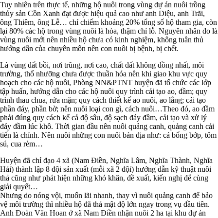
Tuy nhiên trên thực tế, những hộ nuôi trong vùng dự án nuôi trồng
thủy sản Cồn Xanh đạt được hiệu quả cao như anh Diệu, anh Trãi,
ông Thiêm, ông Lễ… chỉ chiếm khoảng 20% tổng số hộ tham gia, còn
lại 80% các hộ trong vùng nuôi là hòa, thậm chí lỗ. Nguyên nhân do là
vùng nuôi mới nên nhiều hộ chưa có kinh nghiệm, không tuân thủ
hướng dẫn của chuyên môn nên con nuôi bị bệnh, bị chết.
Là vùng đất bồi, nơi trũng, nơi cao, chất đất không đồng nhất, môi
trường, thổ nhưỡng chưa được thuần hóa nên khi giao khu vực quy
hoạch cho các hộ nuôi, Phòng NN&PTNT huyện đã tổ chức các lớp
tập huấn, hướng dẫn cho các hộ nuôi quy trình cải tạo ao, đầm; quy
trình thau chua, rửa mặn; quy cách thiết kế ao nuôi, ao lắng; cải tạo
phần đáy, phần bờ; nên nuôi loại con gì, cách nuôi…Theo đó, ao đầm
phải đúng quy cách kể cả độ sâu, độ sạch đáy đầm, cải tạo và xử lý
đáy đầm lúc khô. Thời gian đầu nên nuôi quảng canh, quảng canh cải
tiến là chính. Nên nuôi những con nuôi bản địa như: cá bống bớp, tôm
sú, cua rèm…
Huyện đã chỉ đạo 4 xã (Nam Điền, Nghĩa Lâm, Nghĩa Thành, Nghĩa
Hải) thành lập 8 đội sản xuất (mỗi xã 2 đội) hướng dẫn kỹ thuật nuôi
thả cũng như phát hiện những khó khăn, đề xuất, kiến nghị để cùng
giải quyết…
Nhưng do nóng vội, muốn lãi nhanh, thay vì nuôi quảng canh để bảo
vệ môi trường thì nhiều hộ đã thả mật độ lớn ngay trong vụ đầu tiên.
Anh Đoàn Văn Hoan ở xã Nam Điền nhận nuôi 2 ha tại khu dự án