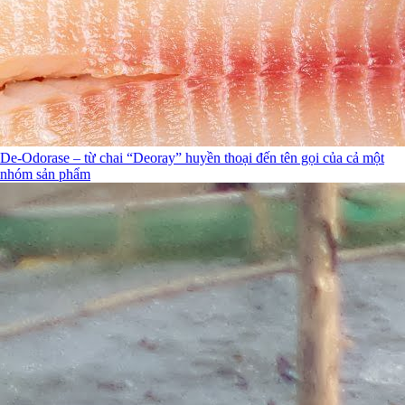
De-Odorase – từ chai “Deoray” huyền thoại đến tên gọi của cả một
nhóm sản phẩm