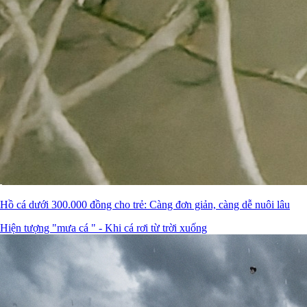
Hồ cá dưới 300.000 đồng cho trẻ: Càng đơn giản, càng dễ nuôi lâu
Hiện tượng "mưa cá " - Khi cá rơi từ trời xuống