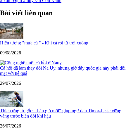
#Nam Định
#thủy sản Cồn Xanh
Bài viết liên quan
Hiện tượng "mưa cá " - Khi cá rơi từ trời xuống
09/08/2026
Cá hồi đã làm thay đổi Na Uy, nhưng giờ đây quốc gia này phải đối
mặt với hệ quả
29/07/2026
Thích ứng từ gốc: "Làn gió mới" giúp ngư dân Timor-Leste vững
vàng trước biến đổi khí hậu
26/07/2026