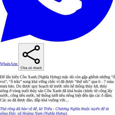
WhatsApp
Chia sẻ nhanh
Đê lấn biển Cồn Xanh (Nghĩa Hưng) mặc dù còn gập ghềnh những “ổ
voi”, “ổ trâu” song khá vững chắc vì đã được “thử sức” qua 6 - 7 mùa
mưa bão. Do được quy hoạch từ trước nên hệ thống thủy lợi, thủy
nông ở vùng nuôi thủy sản Cồn Xanh đã khá hoàn chỉnh: từ cống lấy
nước, cống tiêu nước, hệ thống tưới tiêu riêng biệt đến tận các ô đầm.
Các ao đã được đào, đắp khá vuông vức...
Thả rồng đá bảo vệ đê, kè Triều - Chương Nghĩa thuộc tuyến đê tả
sông Đáy, xã Hoàng Nam (Nghĩa Hưng).