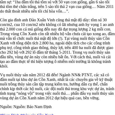
tâm sự: “1ha đầm tôi thả tôm sú với 50 vạn con giống, gần 6 sào tôi
thả tôm thẻ chân trắng, trên 5 sào tôi thả 2 vạn cua giống… Năm 2011
do thất thoát nhiều nên tôi chỉ hòa vốn…”.
Còn gia đình anh Đào Xuân Vinh cũng thả mật độ dày: tôm sú 30
con/m2, cua 10 con/m2 nên không có lãi nhưng anh hy vọng 1 ao anh
thả 2.000 con cá mú giống đến nay đã đạt trọng lượng 2 kg mỗi con.
Trong vùng Cồn Xanh còn rất nhiều hộ vẫn chưa cải tạo xong ao, đầm
mà vẫn tổ chức nuôi thả mật độ lớn (!). Tại vùng nuôi thủy sản Cồn
Xanh với tổng diện tích 2.800 ha, ngoài diện tích cho các công trình
phụ trợ, công trình giao thông, thủy lợi, trên 400 ha nuôi đã được giao
cho 292 hộ với 292 lô đầm từ tháng 5-2011. Trong vụ nuôi thủy sản
đầu tiên, vùng dự án này còn nhiều bất ổn. Với cách thả, nuôi và cải
tạo ao đầm thực tế thì hiện tượng ô nhiễm môi trường là không tránh
khỏi.
Vụ nuôi thủy sản năm 2012 đã đến! Ngành NN& PTNT, các xã có
đầm nuôi tại khu dự án Cồn Xanh, nhất là các chuyên gia về kỹ thuật
nuôi trồng thủy sản cần tập trung kiểm tra, hướng dẫn cụ thể, chấn
chỉnh kịp thời các hộ nuôi, các đội nuôi thả trong khu vực dự án, tránh
tình trạng “nóng vội” trong việc nuôi thả… phấn đấu vụ nuôi thủy sản
vùng dự án Cồn Xanh năm 2012 đạt hiệu quả cao, bền vững.
Nguồn: Nguồn: Báo Nam Định