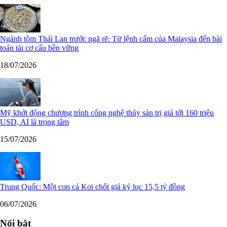
Ngành tôm Thái Lan trước ngã rẽ: Từ lệnh cấm của Malaysia đến bài
toán tái cơ cấu bền vững
18/07/2026
Mỹ khởi động chương trình công nghệ thủy sản trị giá tới 160 triệu
USD, AI là trọng tâm
15/07/2026
Trung Quốc: Một con cá Koi chốt giá kỷ lục 15,5 tỷ đồng
06/07/2026
Nổi bật