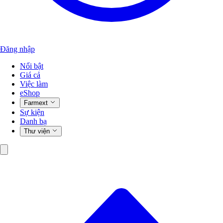
Đăng nhập
Nổi bật
Giá cả
Việc làm
eShop
Farmext
Sự kiện
Danh bạ
Thư viện