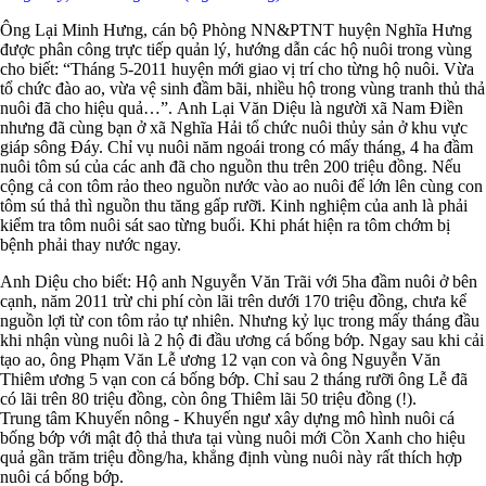
Ông Lại Minh Hưng, cán bộ Phòng NN&PTNT huyện Nghĩa Hưng
được phân công trực tiếp quản lý, hướng dẫn các hộ nuôi trong vùng
cho biết: “Tháng 5-2011 huyện mới giao vị trí cho từng hộ nuôi. Vừa
tổ chức đào ao, vừa vệ sinh đầm bãi, nhiều hộ trong vùng tranh thủ thả
nuôi đã cho hiệu quả…”. Anh Lại Văn Diệu là người xã Nam Điền
nhưng đã cùng bạn ở xã Nghĩa Hải tổ chức nuôi thủy sản ở khu vực
giáp sông Đáy. Chỉ vụ nuôi năm ngoái trong có mấy tháng, 4 ha đầm
nuôi tôm sú của các anh đã cho nguồn thu trên 200 triệu đồng. Nếu
cộng cả con tôm rảo theo nguồn nước vào ao nuôi để lớn lên cùng con
tôm sú thả thì nguồn thu tăng gấp rưỡi. Kinh nghiệm của anh là phải
kiểm tra tôm nuôi sát sao từng buổi. Khi phát hiện ra tôm chớm bị
bệnh phải thay nước ngay.
Anh Diệu cho biết: Hộ anh Nguyễn Văn Trãi với 5ha đầm nuôi ở bên
cạnh, năm 2011 trừ chi phí còn lãi trên dưới 170 triệu đồng, chưa kể
nguồn lợi từ con tôm rảo tự nhiên. Nhưng kỷ lục trong mấy tháng đầu
khi nhận vùng nuôi là 2 hộ đi đầu ương cá bống bớp. Ngay sau khi cải
tạo ao, ông Phạm Văn Lễ ương 12 vạn con và ông Nguyễn Văn
Thiêm ương 5 vạn con cá bống bớp. Chỉ sau 2 tháng rưỡi ông Lễ đã
có lãi trên 80 triệu đồng, còn ông Thiêm lãi 50 triệu đồng (!).
Trung tâm Khuyến nông - Khuyến ngư xây dựng mô hình nuôi cá
bống bớp với mật độ thả thưa tại vùng nuôi mới Cồn Xanh cho hiệu
quả gần trăm triệu đồng/ha, khẳng định vùng nuôi này rất thích hợp
nuôi cá bống bớp.