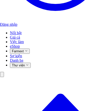
Đăng nhập
Nổi bật
Giá cả
Việc làm
eShop
Farmext
Sự kiện
Danh bạ
Thư viện