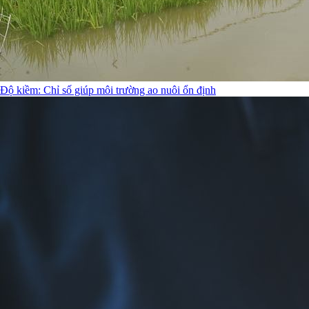
Độ kiềm: Chỉ số giúp môi trường ao nuôi ổn định