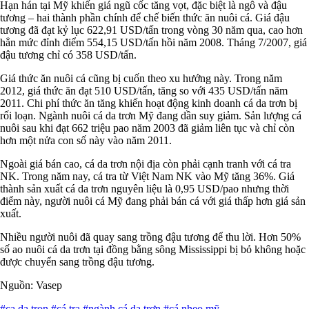
Hạn hán tại Mỹ khiến giá ngũ cốc tăng vọt, đặc biệt là ngô và đậu
tương – hai thành phần chính để chế biến thức ăn nuôi cá. Giá đậu
tương đã đạt kỷ lục 622,91 USD/tấn trong vòng 30 năm qua, cao hơn
hẳn mức đỉnh điểm 554,15 USD/tấn hồi năm 2008. Tháng 7/2007, giá
đậu tương chỉ có 358 USD/tấn.
Giá thức ăn nuôi cá cũng bị cuốn theo xu hướng này. Trong năm
2012, giá thức ăn đạt 510 USD/tấn, tăng so với 435 USD/tấn năm
2011. Chi phí thức ăn tăng khiến hoạt động kinh doanh cá da trơn bị
rối loạn. Ngành nuôi cá da trơn Mỹ đang dần suy giảm. Sản lượng cá
nuôi sau khi đạt 662 triệu pao năm 2003 đã giảm liên tục và chỉ còn
hơn một nửa con số này vào năm 2011.
Ngoài giá bán cao, cá da trơn nội địa còn phải cạnh tranh với cá tra
NK. Trong năm nay, cá tra từ Việt Nam NK vào Mỹ tăng 36%. Giá
thành sản xuất cá da trơn nguyên liệu là 0,95 USD/pao nhưng thời
điểm này, người nuôi cá Mỹ đang phải bán cá với giá thấp hơn giá sản
xuất.
Nhiều người nuôi đã quay sang trồng đậu tương để thu lời. Hơn 50%
số ao nuôi cá da trơn tại đồng bằng sông Mississippi bị bỏ không hoặc
được chuyển sang trồng đậu tương.
Nguồn: Vasep
#ca da tron
#cá tra
#ngành cá da trơn
#cá nheo mỹ