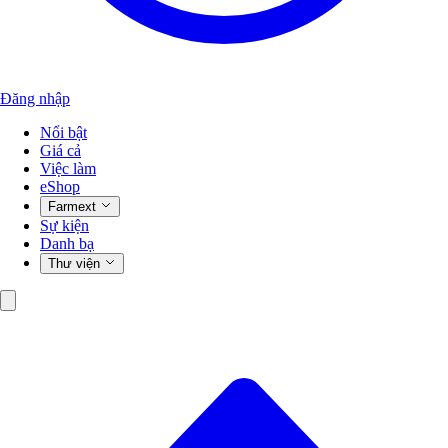
Đăng nhập
Nổi bật
Giá cả
Việc làm
eShop
Farmext
Sự kiện
Danh bạ
Thư viện