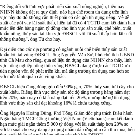
"Riêng đối với lĩnh vực phát triển sản xuất nông nghiệp, hiện nay
NHNN không đặt ra quy định nào hạn chế room tín dụng trên lĩnh
vực này do đó không cần thiết phải có các gói tín dụng riêng. Về đề
xuất các gói vay lãi suất thấp, hiện tại đã có 4 TCTD cam kết dành hạn
mức lên đến hàng ngàn tỷ đồng cho lĩnh vực sản xuất, chế biến, xuất
khẩu nông, thủy sản tại khu vực ĐBSCL với lãi suất thấp hơn lãi suất
thông thường", ông Tú cho hay.
Đại diện cho các địa phương có ngành nuôi chế biến thủy sản xuất
khẩu lớn tại vùng ĐBSCL, ông Nguyễn Văn Sử, Phó chủ tịch UBND
tỉnh Cà Mau cho rằng, qua số liệu tín dụng của NHNN cho thấy, lĩnh
vực nông nghiệp nông thôn vùng ĐBSCL đang được các TCTD ưu
tiên nguồn vốn để phát triển khi mà tăng trưởng tín dụng cao hơn so
với mức bình quân các vùng khác.
ĐBSCL hiện đang đóng góp đến 90% gạo, 70% thủy sản, trái cây cho
xuất khẩu. Riêng lĩnh vực thủy sản tốc độ tăng trưởng hàng năm đạt
trên 20%, năm nay có khả năng đạt trên 26%, nhưng dư nợ tín dụng
lĩnh vực thủy sản chỉ đạt khoảng 16% là chưa tương xứng.
Ông Nguyễn Hoàng Dũng, Phó Tổng Giám đốc phụ trách Điều hành
Ngân hàng TMCP Công thương Việt Nam (Vietinbank) cam kết dành
hạn mức giải ngân thêm 5.000 tỷ đồng với lãi suất thấp hơn 20% so
với lãi suất cho vay đang áp dụng nhằm đáp ứng nhu cầu thu mua, tiêu
thụ, xuất khẩu các mặt hàng nông sản chủ lực ĐBSCL.