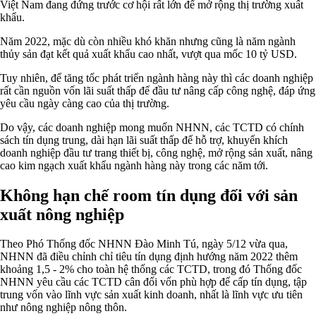
Việt Nam đang đứng trước cơ hội rất lớn để mở rộng thị trường xuất
khẩu.
Năm 2022, mặc dù còn nhiều khó khăn nhưng cũng là năm ngành
thủy sản đạt kết quả xuất khẩu cao nhất, vượt qua mốc 10 tỷ USD.
Tuy nhiên, để tăng tốc phát triển ngành hàng này thì các doanh nghiệp
rất cần nguồn vốn lãi suất thấp để đầu tư nâng cấp công nghệ, đáp ứng
yêu cầu ngày càng cao của thị trường.
Do vậy, các doanh nghiệp mong muốn NHNN, các TCTD có chính
sách tín dụng trung, dài hạn lãi suất thấp để hỗ trợ, khuyến khích
doanh nghiệp đầu tư trang thiết bị, công nghệ, mở rộng sản xuất, nâng
cao kim ngạch xuất khẩu ngành hàng này trong các năm tới.
Không hạn chế room tín dụng đối với sản
xuất nông nghiệp
Theo Phó Thống đốc NHNN Đào Minh Tú, ngày 5/12 vừa qua,
NHNN đã điều chỉnh chỉ tiêu tín dụng định hướng năm 2022 thêm
khoảng 1,5 - 2% cho toàn hệ thống các TCTD, trong đó Thống đốc
NHNN yêu cầu các TCTD cân đối vốn phù hợp để cấp tín dụng, tập
trung vốn vào lĩnh vực sản xuất kinh doanh, nhất là lĩnh vực ưu tiên
như nông nghiệp nông thôn.