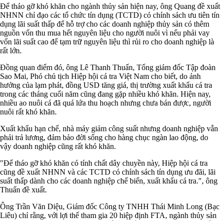
Để tháo gỡ khó khăn cho ngành thủy sản hiện nay, ông Quang đề xuất
NHNN chỉ đạo các tổ chức tín dụng (TCTD) có chính sách ưu tiên tín
dụng lãi suất thấp để hỗ trợ cho các doanh nghiệp thủy sản có thêm
nguồn vốn thu mua hết nguyên liệu cho người nuôi vì nếu phải vay
vốn lãi suất cao để tạm trữ nguyên liệu thì rủi ro cho doanh nghiệp là
rất lớn.
Đồng quan điểm đó, ông Lê Thanh Thuấn, Tổng giám đốc Tập đoàn
Sao Mai, Phó chủ tịch Hiệp hội cá tra Việt Nam cho biết, do ảnh
hưởng của lạm phát, đồng USD tăng giá, thị trường xuất khẩu cá tra
trong các tháng cuối năm cũng đang gặp nhiều khó khăn. Hiện nay,
nhiều ao nuôi cá đã quá lứa thu hoạch nhưng chưa bán được, người
nuôi rất khó khăn.
Xuất khẩu hạn chế, nhà máy giảm công suất nhưng doanh nghiệp vẫn
phải trả lương, đảm bảo đời sống cho hàng chục ngàn lao động, do
vậy doanh nghiệp cũng rất khó khăn.
"Để tháo gỡ khó khăn có tính chất dây chuyền này, Hiệp hội cá tra
cũng đề xuất NHNN và các TCTD có chính sách tín dụng ưu đãi, lãi
suất thấp dành cho các doanh nghiệp chế biến, xuất khẩu cá tra.", ông
Thuấn đề xuất.
Ông Trần Văn Diệu, Giám đốc Công ty TNHH Thái Minh Long (Bạc
Liêu) chỉ rằng, với lợi thế tham gia 20 hiệp định FTA, ngành thủy sản