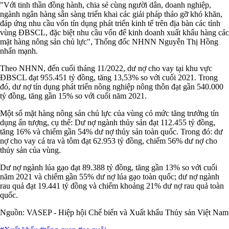
"Với tinh thần đồng hành, chia sẻ cùng người dân, doanh nghiệp,
ngành ngân hàng sẵn sàng triển khai các giải pháp tháo gỡ khó khăn,
đáp ứng nhu cầu vốn tín dụng phát triển kinh tế trên địa bàn các tỉnh
vùng ĐBSCL, đặc biệt nhu cầu vốn để kinh doanh xuất khẩu hàng các
mặt hàng nông sản chủ lực", Thống đốc NHNN Nguyễn Thị Hồng
nhấn mạnh.
Theo NHNN, đến cuối tháng 11/2022, dư nợ cho vay tại khu vực
ĐBSCL đạt 955.451 tỷ đồng, tăng 13,53% so với cuối 2021. Trong
đó, dư nợ tín dụng phát triển nông nghiệp nông thôn đạt gần 540.000
tỷ đồng, tăng gần 15% so với cuối năm 2021.
Một số mặt hàng nông sản chủ lực của vùng có mức tăng trưởng tín
dụng ấn tượng, cụ thể: Dư nợ ngành thủy sản đạt 112.455 tỷ đồng,
tăng 16% và chiếm gần 54% dư nợ thủy sản toàn quốc. Trong đó: dư
nợ cho vay cá tra và tôm đạt 62.953 tỷ đồng, chiếm 56% dư nợ cho
thủy sản của vùng.
Dư nợ ngành lúa gạo đạt 89.388 tỷ đồng, tăng gần 13% so với cuối
năm 2021 và chiếm gần 55% dư nợ lúa gạo toàn quốc; dư nợ ngành
rau quả đạt 19.441 tỷ đồng và chiếm khoảng 21% dư nợ rau quả toàn
quốc.
Nguồn: VASEP - Hiệp hội Chế biến và Xuất khẩu Thủy sản Việt Nam