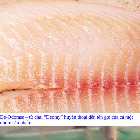
De-Odorase – từ chai “Deoray” huyền thoại đến tên gọi của cả một
nhóm sản phẩm