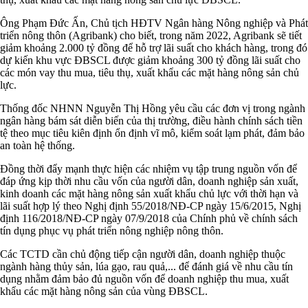
Ông Phạm Đức Ấn, Chủ tịch HĐTV Ngân hàng Nông nghiệp và Phát
triển nông thôn (Agribank) cho biết, trong năm 2022, Agribank sẽ tiết
giảm khoảng 2.000 tỷ đồng để hỗ trợ lãi suất cho khách hàng, trong đó
dự kiến khu vực ĐBSCL được giảm khoảng 300 tỷ đồng lãi suất cho
các món vay thu mua, tiêu thụ, xuất khẩu các mặt hàng nông sản chủ
lực.
Thống đốc NHNN Nguyễn Thị Hồng yêu cầu các đơn vị trong ngành
ngân hàng bám sát diễn biến của thị trường, điều hành chính sách tiền
tệ theo mục tiêu kiên định ổn định vĩ mô, kiểm soát lạm phát, đảm bảo
an toàn hệ thống.
Đồng thời đẩy mạnh thực hiện các nhiệm vụ tập trung nguồn vốn để
đáp ứng kịp thời nhu cầu vốn của người dân, doanh nghiệp sản xuất,
kinh doanh các mặt hàng nông sản xuất khẩu chủ lực với thời hạn và
lãi suất hợp lý theo Nghị định 55/2018/NĐ-CP ngày 15/6/2015, Nghị
định 116/2018/NĐ-CP ngày 07/9/2018 của Chính phủ về chính sách
tín dụng phục vụ phát triển nông nghiệp nông thôn.
Các TCTD cần chủ động tiếp cận người dân, doanh nghiệp thuộc
ngành hàng thủy sản, lúa gạo, rau quả,... để đánh giá về nhu cầu tín
dụng nhằm đảm bảo đủ nguồn vốn để doanh nghiệp thu mua, xuất
khẩu các mặt hàng nông sản của vùng ĐBSCL.