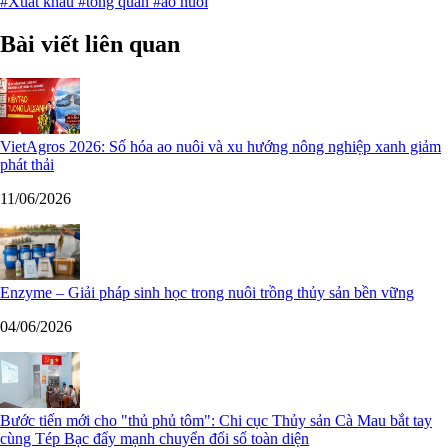
#Xuất khẩu
#tổng quan
#ao nuôi
Bài viết liên quan
VietAgros 2026: Số hóa ao nuôi và xu hướng nông nghiệp xanh giảm
phát thải
11/06/2026
Enzyme – Giải pháp sinh học trong nuôi trồng thủy sản bền vững
04/06/2026
Bước tiến mới cho "thủ phủ tôm": Chi cục Thủy sản Cà Mau bắt tay
cùng Tép Bạc đẩy mạnh chuyển đổi số toàn diện