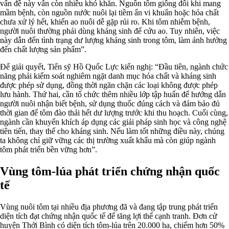
vấn đề này vẫn còn nhiều khó khăn. Nguồn tôm giống đôi khi mang
mầm bệnh, còn nguồn nước nuôi lại tiềm ẩn vi khuẩn hoặc hóa chất
chưa xử lý hết, khiến ao nuôi dễ gặp rủi ro. Khi tôm nhiễm bệnh,
người nuôi thường phải dùng kháng sinh để cứu ao. Tuy nhiên, việc
này dẫn đến tình trạng dư lượng kháng sinh trong tôm, làm ảnh hưởng
đến chất lượng sản phẩm”.
Để giải quyết, Tiến sỹ Hồ Quốc Lực kiến nghị: “Đầu tiên, ngành chức
năng phải kiểm soát nghiêm ngặt danh mục hóa chất và kháng sinh
được phép sử dụng, đồng thời ngăn chặn các loại không được phép
lưu hành. Thứ hai, cần tổ chức thêm nhiều lớp tập huấn để hướng dẫn
người nuôi nhận biết bệnh, sử dụng thuốc đúng cách và đảm bảo đủ
thời gian để tôm đào thải hết dư lượng trước khi thu hoạch. Cuối cùng,
ngành cần khuyến khích áp dụng các giải pháp sinh học và công nghệ
tiên tiến, thay thế cho kháng sinh. Nếu làm tốt những điều này, chúng
ta không chỉ giữ vững các thị trường xuất khẩu mà còn giúp ngành
tôm phát triển bền vững hơn”.
Vùng tôm-lúa phát triển chứng nhận quốc
tế
Vùng nuôi tôm tại nhiều địa phương đã và đang tập trung phát triển
diện tích đạt chứng nhận quốc tế để tăng lợi thế cạnh tranh. Đơn cử
huyện Thới Bình có diện tích tôm-lúa trên 20.000 ha, chiếm hơn 50%