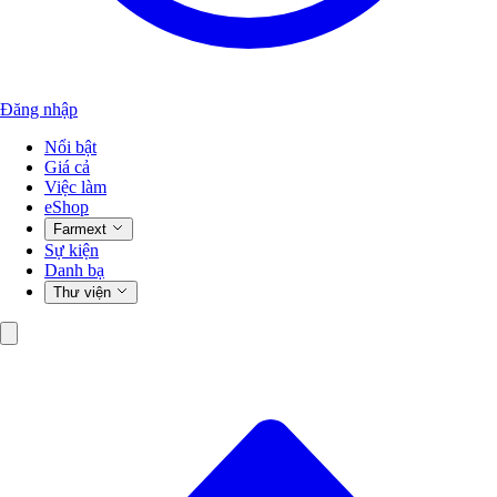
Đăng nhập
Nổi bật
Giá cả
Việc làm
eShop
Farmext
Sự kiện
Danh bạ
Thư viện