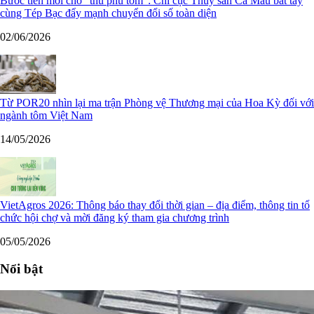
Bước tiến mới cho "thủ phủ tôm": Chi cục Thủy sản Cà Mau bắt tay
cùng Tép Bạc đẩy mạnh chuyển đổi số toàn diện
02/06/2026
Từ POR20 nhìn lại ma trận Phòng vệ Thương mại của Hoa Kỳ đối với
ngành tôm Việt Nam
14/05/2026
VietAgros 2026: Thông báo thay đổi thời gian – địa điểm, thông tin tổ
chức hội chợ và mời đăng ký tham gia chương trình
05/05/2026
Nổi bật