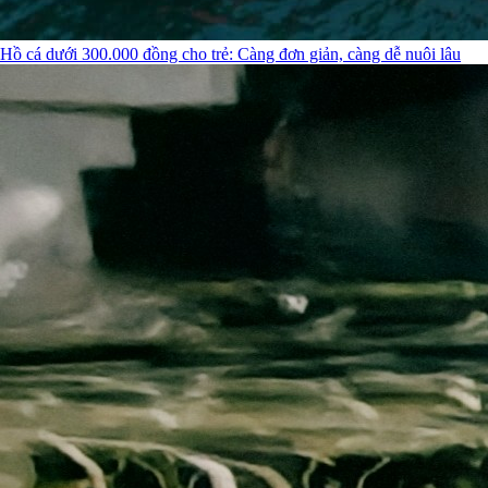
Hồ cá dưới 300.000 đồng cho trẻ: Càng đơn giản, càng dễ nuôi lâu