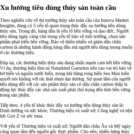
Xu hướng tiêu dùng thủy sản toàn cầu
Theo nghiên cứu về thị trường thủy sản toàn cầu của Innova Market
Insights, đang có 5 yếu tố quan trọng thúc đẩy xu hướng tiêu dùng
thủy sản. Trong đó, hàng đầu là yếu tố bền vững và đạo đức. Người
tiêu dùng ngày càng chú trọng yếu tố bảo vệ môi trường, chọn sản
phẩm phát triển bền vững. Bảo vệ thiên nhiên và giảm dấu chân
carbon là những hành động hàng đầu mà người tiêu dùng mong muốn
ở các thương hiệu.
Đáp lại, các thương hiệu thủy sản đang nhấn mạnh cam kết bền vững.
Ví dụ, thương hiệu tôm sú Naturkind Garnelon nêu cao vai trò bảo vệ
bờ biển và nguồn nước biển, trong khi hãng rong biển Sea Man kiên
quyết nói không với rác thải nhựa đại dương. Sự quan tâm của người
tiêu dùng đối với các sản phẩm thủy sản có dấu chân carbon thấp là
động lực thúc đẩy các nhà sản xuất phải chú trọng đến tính bền vững
trong sản phẩm.
Tiếp theo, 4 yếu tố khác thúc đẩy xu hướng tiêu dùng thủy sản là:
Dinh dưỡng và sức khỏe; Thương hiệu và xuất xứ; Công nghệ và tiện
lợi; Gen Z và sức mua.
Với yếu tố Thương hiệu và xuất xứ: Người dân châu Âu và Mỹ ngày
càng quan tâm đến nguồn gốc thực phẩm. Cho nên, nhiều hãng thủy