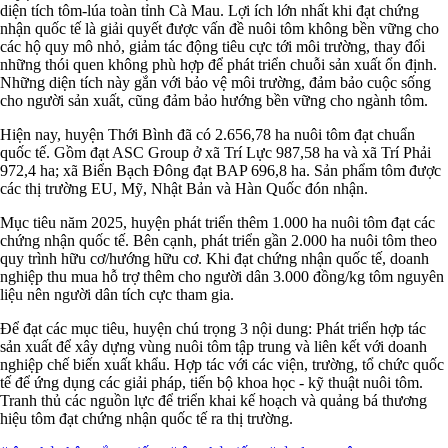
diện tích tôm-lúa toàn tỉnh Cà Mau. Lợi ích lớn nhất khi đạt chứng
nhận quốc tế là giải quyết được vấn đề nuôi tôm không bền vững cho
các hộ quy mô nhỏ, giảm tác động tiêu cực tới môi trường, thay đổi
những thói quen không phù hợp để phát triển chuỗi sản xuất ổn định.
Những diện tích này gắn với bảo vệ môi trường, đảm bảo cuộc sống
cho người sản xuất, cũng đảm bảo hướng bền vững cho ngành tôm.
Hiện nay, huyện Thới Bình đã có 2.656,78 ha nuôi tôm đạt chuẩn
quốc tế. Gồm đạt ASC Group ở xã Trí Lực 987,58 ha và xã Trí Phải
972,4 ha; xã Biển Bạch Ðông đạt BAP 696,8 ha. Sản phẩm tôm được
các thị trường EU, Mỹ, Nhật Bản và Hàn Quốc đón nhận.
Mục tiêu năm 2025, huyện phát triển thêm 1.000 ha nuôi tôm đạt các
chứng nhận quốc tế. Bên cạnh, phát triển gần 2.000 ha nuôi tôm theo
quy trình hữu cơ/hướng hữu cơ. Khi đạt chứng nhận quốc tế, doanh
nghiệp thu mua hỗ trợ thêm cho người dân 3.000 đồng/kg tôm nguyên
liệu nên người dân tích cực tham gia.
Ðể đạt các mục tiêu, huyện chú trọng 3 nội dung: Phát triển hợp tác
sản xuất để xây dựng vùng nuôi tôm tập trung và liên kết với doanh
nghiệp chế biến xuất khẩu. Hợp tác với các viện, trường, tổ chức quốc
tế để ứng dụng các giải pháp, tiến bộ khoa học - kỹ thuật nuôi tôm.
Tranh thủ các nguồn lực để triển khai kế hoạch và quảng bá thương
hiệu tôm đạt chứng nhận quốc tế ra thị trường.