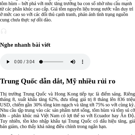
tôm hùm – bứt phá với mức tăng trưởng ba con số nhờ nhu cầu mạnh
từ các phân khúc cao cấp. Giá tôm nguyên liệu trong nước vẫn duy trì
ở mức cao so với các đối thủ cạnh tranh, phản ánh tình trạng nguồn
cung chưa thực sự dồi dào.
Nghe nhanh bài viết
Trung Quốc dẫn dắt, Mỹ nhiều rủi ro
Thị trường Trung Quốc và Hong Kong tiếp tục là điểm sáng. Riêng
tháng 8, xuất khẩu tăng 62%, đưa tổng giá trị 8 tháng lên 836 triệu
USD, chiếm gần 30% tổng kim ngạch và tăng tới 75% so với cùng kỳ.
Nhu cầu tập trung vào các sản phẩm tươi sống, tôm hùm và tôm sú cỡ
lớn – phân khúc mà Việt Nam có lợi thế so với Ecuador hay Ấn Độ.
Tuy nhiên, tồn kho nhập khẩu tại Trung Quốc có dấu hiệu tăng, giá
bán giảm, cho thấy khả năng điều chỉnh trong ngắn hạn.