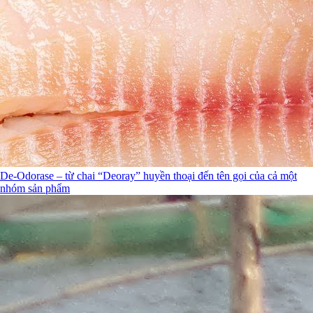
De-Odorase – từ chai “Deoray” huyền thoại đến tên gọi của cả một
nhóm sản phẩm