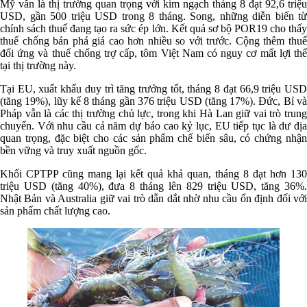
Mỹ vẫn là thị trường quan trọng với kim ngạch tháng 8 đạt 92,6 triệu
USD, gần 500 triệu USD trong 8 tháng. Song, những diễn biến từ
chính sách thuế đang tạo ra sức ép lớn. Kết quả sơ bộ POR19 cho thấy
thuế chống bán phá giá cao hơn nhiều so với trước. Cộng thêm thuế
đối ứng và thuế chống trợ cấp, tôm Việt Nam có nguy cơ mất lợi thế
tại thị trường này.
Tại EU, xuất khẩu duy trì tăng trưởng tốt, tháng 8 đạt 66,9 triệu USD
(tăng 19%), lũy kế 8 tháng gần 376 triệu USD (tăng 17%). Đức, Bỉ và
Pháp vẫn là các thị trường chủ lực, trong khi Hà Lan giữ vai trò trung
chuyển. Với nhu cầu cả năm dự báo cao kỷ lục, EU tiếp tục là dư địa
quan trọng, đặc biệt cho các sản phẩm chế biến sâu, có chứng nhận
bền vững và truy xuất nguồn gốc.
Khối CPTPP cũng mang lại kết quả khả quan, tháng 8 đạt hơn 130
triệu USD (tăng 40%), đưa 8 tháng lên 829 triệu USD, tăng 36%.
Nhật Bản và Australia giữ vai trò dẫn dắt nhờ nhu cầu ổn định đối với
sản phẩm chất lượng cao.