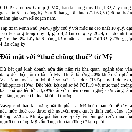
CTCP Camimex Group (CMX) báo lãi ròng quý II đạt 32,7 tỷ đồng,
gấp hơn 5 lần cùng kỳ. Sau 6 tháng, lợi nhuận đạt 63,5 tỷ đồng, hoàn
thành gần 63% kế hoạch năm.
Tập đoàn Minh Phú (MPC) gây chú ý với mức lãi cao nhất 10 quý, đạt
165 tỷ đồng trong quý II, gấp 4,2 lần cùng kỳ 2024, dù doanh thu
giảm nhẹ 3%. Lũy kế 6 tháng, lợi nhuận sau thuế đạt 183 tỷ đồng, gấp
4 lần cùng kỳ.
Đối mặt với “thuế chồng thuế” từ Mỹ
Dù kết quả kinh doanh nửa đầu năm rất khả quan, ngành tôm vẫn
đang đối diện rủi ro lớn từ Mỹ. Thuế đối ứng 20% khiến sản phẩm
Việt Nam mất dần lợi thế so với Ecuador (15%) hay Indonesia,
Philippines (19%). Đặc biệt, kết quả sơ bộ POR19 với mức thuế chống
bán phá giá lên tới 33,29% đối với nhiều doanh nghiệp lớn càng làm
gia tăng nguy cơ bị loại khỏi thị trường.
Vasep cảnh báo khả năng mất thị phần tại Mỹ hoàn toàn có thể xảy ra
nếu mức thuế cao được giữ nguyên trong quyết định cuối cùng vào
tháng 12/2025. Khi ấy, giá thành sẽ bị đẩy lên, làm giảm sức mua của
người tiêu dùng Mỹ vốn đang chịu tác động từ lạm phát.