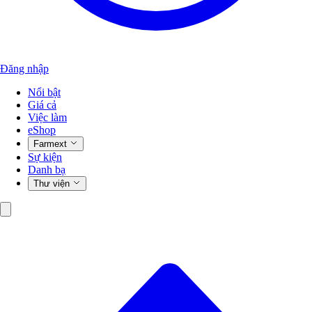
Đăng nhập
Nổi bật
Giá cả
Việc làm
eShop
Farmext
Sự kiện
Danh bạ
Thư viện