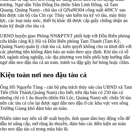
trương. Ngư dân Trần Đống Đa (thôn Sâm Linh Đông, xã Tam
Quang, Quảng Nam) - chủ tàu cá QNa90304 công suất 409CV sau
khi được cán bộ của Chi cục Thủy sản kiểm tra kỹ vỏ tàu, máy thủy
lực, các loại máy móc, thiết bị khác đã được cấp giấy chứng nhận an
toàn kỹ thuật cho tàu cá.
UBND huyện giao Phòng NN&PTNT phối hợp với Đồn Biên phòng
cửa khẩu cảng Kỳ Hà và Đồn Biên phòng Tam Thanh (Tam Kỳ,
Quảng Nam) quản lý chặt tàu cá, kiên quyết không cho ra khơi đối với
các phương tiện không đảm bảo an toàn theo quy định. Khi tàu cá về
bờ, ngành nông nghiệp, các địa phương ven biển phối hợp hướng dẫn
ngư dân neo đậu tàu cá an toàn, tránh va đập gây hư hỏng hoặc chìm.
Kiện toàn nơi neo đậu tàu cá
Ông Hồ Nguyễn Tùng - cán bộ phụ trách thủy sản của UBND xã Tam
Tiến (Núi Thành,Quảng Nam) cho biết, trên địa bàn có 250 tàu cá
nhưng chỉ có 1 âu thuyền (thôn Hà Lộc, Quảng Nam) sức chứa 50 tàu
nên các tàu cá còn lại được ngư dân neo đậu ở các khu vực ven sông
Trường Giang khó đảm bảo an toàn.
Nhiều năm nay nên xã đề xuất huyện, tỉnh quan tâm huy động vốn để
đầu tư nâng cấp, mở rộng âu thuyền, đảm bảo các điều kiện an toàn
cho neo đậu tàu cá trong mùa bão lũ.