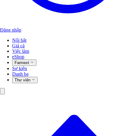
Đăng nhập
Nổi bật
Giá cả
Việc làm
eShop
Farmext
Sự kiện
Danh bạ
Thư viện