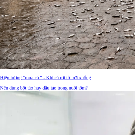
Hiện tượng "mưa cá " - Khi cá rơi từ trời xuống
Nên dùng bột tảo hay dầu tảo trong nuôi tôm?