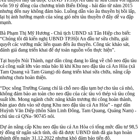
vốn 59 tỷ đồng của chương trình Biển Đông - hải đảo từ năm 2015
nhưng đến nay không đảm bảo. Luồng dẫn vào âu thuyền bị bồi lấp,
lại bị ảnh hưởng mạnh của sóng gió nên tàu thuyền ở đây dễ va đập
mạnh.
Bà Phạm Thị Mỹ Hương - Chủ tịch UBND xã Tân Hiệp cho biết:
“Chúng tôi đã kiến nghị UBND TP.Hội An đầu tư sửa chữa, giải
quyết các vướng mắc liên quan đến âu thuyền. Công tác khảo sát,
đánh giá đang triển khai để dự toán nguồn vốn thực hiện”.
Tại huyện Núi Thành, ngư dân cũng đang lo lắng về chỗ neo đậu tàu
cá công suất lớn vào mùa bão lũ khi Khu neo đậu tàu cá An Hòa (xã
Tam Quang và Tam Giang) dù đang triển khai sửa chữa, nâng cấp
nhưng chưa hoàn thiện.
“Dọc sông Trường Giang chỉ là chỗ neo đậu tạm bợ cho tàu cá nhỏ,
không đảm bảo an toàn cho neo đậu của các tàu vỏ thép và tàu công
suất lớn. Mong ngành chức năng khẩn trương thi công hoàn thành,
bàn giao đưa vào sử dụng Khu neo đậu tàu cá An Hòa” - ngư dân
Huỳnh Văn Diệp (thôn Sâm Linh Đông, Tam Quang, Quảng Nam) -
chủ tàu cá QNa- 90745 nói.
Dự án nâng cấp Khu neo đậu tàu cá An Hòa có tổng mức đầu tư 98,5
tỷ đồng từ ngân sách tỉnh, dù đã được UBND tỉnh đã gia hạn hoàn
thành đến ngày 31.12.2022 nhưng khó đảm bảo tiến độ.