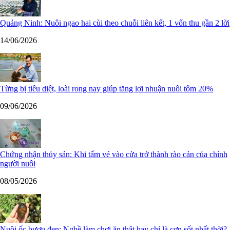
Quảng Ninh: Nuôi ngao hai cùi theo chuỗi liên kết, 1 vốn thu gần 2 lời
14/06/2026
Từng bị tiêu diệt, loài rong nay giúp tăng lợi nhuận nuôi tôm 20%
09/06/2026
Chứng nhận thủy sản: Khi tấm vé vào cửa trở thành rào cản của chính
người nuôi
08/05/2026
Nuôi ốc bươu đen: Nghề làm chơi ăn thật hay chỉ là cơn sốt nhất thời?