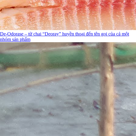
De-Odorase – từ chai “Deoray” huyền thoại đến tên gọi của cả một
nhóm sản phẩm