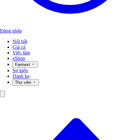
Đăng nhập
Nổi bật
Giá cả
Việc làm
eShop
Farmext
Sự kiện
Danh bạ
Thư viện