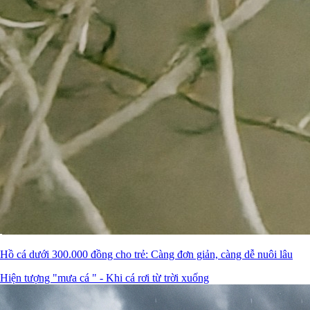
Hồ cá dưới 300.000 đồng cho trẻ: Càng đơn giản, càng dễ nuôi lâu
Hiện tượng "mưa cá " - Khi cá rơi từ trời xuống