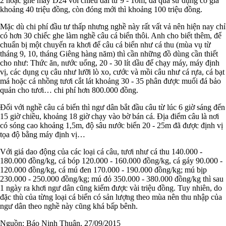
2 hoặc ghe máy D24 với chiều dài từ 9 - 10m, đã qua sử dụng có giá
khoảng 40 triệu đồng, còn đóng mới thì khoảng 100 triệu đồng.
Mặc dù chi phí đầu tư thấp nhưng nghề này rất vất vả nên hiện nay chỉ
có hơn 30 chiếc ghe làm nghề câu cá biển thôi. Anh cho biết thêm, để
chuẩn bị một chuyến ra khơi để câu cá biển như cá thu (mùa vụ từ
tháng 9, 10, tháng Giêng hàng năm) thì cần những đồ dùng cần thiết
cho như: Thức ăn, nước uống, 20 - 30 lít dầu để chạy máy, máy định
vị, các dụng cụ câu như lưỡi lò xo, cước và mồi câu như cá rựa, cá bạt
má hoặc cá nhồng tươi cắt lát khoảng 30 - 35 phân được muối đá bảo
quản cho tươi… chi phí hơn 800.000 đồng.
Đối với nghề câu cá biển thì ngư dân bắt đầu câu từ lúc 6 giờ sáng đến
15 giờ chiều, khoảng 18 giờ chạy vào bờ bán cá. Địa điểm câu là nơi
có sóng cao khoảng 1,5m, độ sâu nước biển 20 - 25m đã được định vị
tọa độ bằng máy định vị…
Với giá dao động của các loại cá câu, tươi như cá thu 140.000 -
180.000 đồng/kg, cá bóp 120.000 - 160.000 đồng/kg, cá gáy 90.000 -
120.000 đồng/kg, cá mú đen 170.000 - 190.000 đồng/kg; mú bịp
230.000 - 250.000 đồng/kg; mú đỏ 350.000 - 380.000 đồng/kg thì sau
1 ngày ra khơi ngư dân cũng kiếm được vài triệu đồng. Tuy nhiên, do
đặc thù của từng loại cá biển có sản lượng theo mùa nên thu nhập của
ngư dân theo nghề này cũng khá bấp bênh.
Nguồn: Báo Ninh Thuận, 27/09/2015