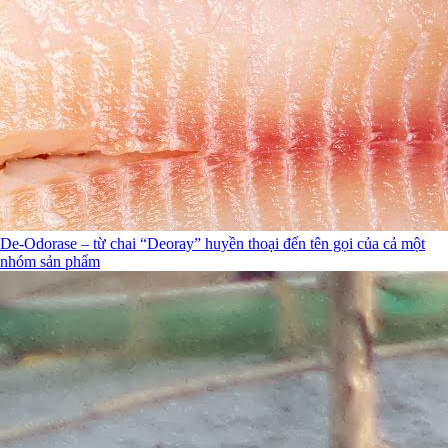
De-Odorase – từ chai “Deoray” huyền thoại đến tên gọi của cả một
nhóm sản phẩm