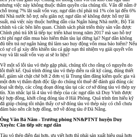
nhưng việc này không thuộc thẩm quyền của chúng tôi. Vấn đề nằm ở
chỗ trong 7% lãi suất vốn vay, ngư dân chỉ phải trả 1% còn lại đến 6%
thì Nhà nước hỗ trợ, nếu giãn nợ, ngư dân sẽ không được hỗ trợ lãi
suất, mà việc này thuộc hướng dẫn của Ngân hàng Nhà nước, Bộ Tài
chính và các bên liên quan. Chính sách phát triển thủy sản vẫn được
Chính phủ trả lời là tiếp tục triển khai trong năm 2017 mà sao hỗ trợ
chi phí ngư dân mua bảo hiểm thân tàu lại dừng lại? Ngư dân không
đủ tiền trả nợ ngân hàng thì làm sao huy động vốn mua bảo hiểm? Nếu
có sự cố gì xảy đến khiến tàu cá gặp nạn thì nhiệm vụ giải quyết vốn
vay và lãi suất vốn vay ai sẽ lo liệu?
Về một số lỗi tàu vỏ thép gặp phải, chúng tôi cho rằng có nguyên do
lỗi thiết kế. Quá trình đóng tàu vỏ thép diễn ra rất kỹ càng, đúng thiết
kế, giám sát chặt chẽ bởi 2 đơn vị là Trung tâm đăng kiểm quốc gia và
một đơn vị thẩm định độc lập do chúng tôi thuê để đánh giá đúng các
loại sắt thép, các công đoạn đóng tàu tại các cơ sở đóng tàu vỏ thép uy
tín. Xin nhắc lại là 4 tàu vỏ thép của các ngư dân xã Duy Vinh được
ký hợp đồng, khởi công đóng tàu ở Hải Phòng. Quá trình tìm hiểu kỹ
đã giúp chúng tôi nhận thấy cơ sở đóng tàu vỏ thép này có chỗ chưa
đảm bảo nên cắt hợp đồng, trở về đóng tàu ở Đà Nẵng.
Ông Văn Bá Năm - Trưởng phòng NN&PTNT huyện Duy
Xuyên: Cần tiếp sức ngư dân
Tàu vỏ thép điện đại hơn, ưu việt hơn thì phải sản xuất hiệu quả hơn