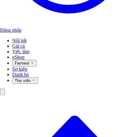
Đăng nhập
Nổi bật
Giá cả
Việc làm
eShop
Farmext
Sự kiện
Danh bạ
Thư viện