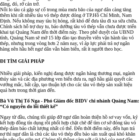
đăng, đó, rớ cản trở.
Nỗi lo tàu cá gặp sự cố trong mùa mưa bão của ngư dân càng tăng
thêm khi rất nhiều tàu vỏ thép được đóng ở TP.Hồ Chí Minh, Nam
Định. Nếu không may tàu bị hỏng, rất khó để đưa tàu đi xa sửa chữa.
Chính sách hỗ trợ duy tu, bảo dưỡng tàu vỏ thép vẫn chưa được triển
khai tại Quảng Nam đến thời điểm này. Theo phê duyệt của UBND
tỉnh, Quảng Nam sẽ mở 15 lớp đào tạo thuyền viên vận hành tàu vỏ
thép, nhưng trong vòng hơn 2 năm nay, vì áp lực phải trả nợ ngân
hàng nên hầu hết ngư dân vẫn bám biển, rất ít người theo học.
ĐI TÌM GIẢI PHÁP
Nhiều giải pháp, kiến nghị đang được ngân hàng thương mại, ngành
thủy sản và các địa phương ven biển đưa ra, ngõ hầu giải quyết các
vướng mắc, bất cập, tạo thuận lợi cho các tàu vỏ thép sản xuất hiệu
quả hơn trong thời gian đến.
Bà Vũ Thị Tố Nga - Phó Giám đốc BIDV chi nhánh Quảng Nam:
“Có nguyên do lỗi thiết kế”
Ngay từ đầu, chúng tôi giúp đỡ ngư dân hoàn thiện hồ sơ vay vốn, ký
kết hợp đồng tín dụng rồi phối hợp chặt chẽ để tìm cơ sở đóng tàu vỏ
thép đảm bảo chất lượng nhất có thể. Đến thời điểm này, đến hạn trả
nợ thì ngư dân là chủ các tàu vỏ thép đều bảo sản xuất quá khó khăn
nên yêu cầu giãn nợ. Chúng tôi thông cảm với cái khó của ngư dân