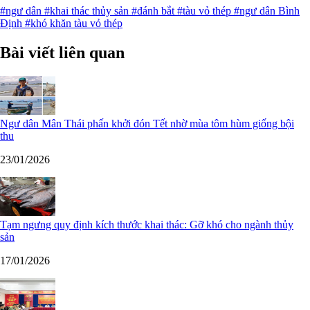
#ngư dân
#khai thác thủy sản
#đánh bắt
#tàu vỏ thép
#ngư dân Bình
Định
#khó khăn tàu vỏ thép
Bài viết liên quan
Ngư dân Mân Thái phấn khởi đón Tết nhờ mùa tôm hùm giống bội
thu
23/01/2026
Tạm ngưng quy định kích thước khai thác: Gỡ khó cho ngành thủy
sản
17/01/2026