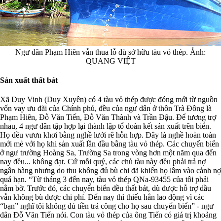
Ngư dân Phạm Hiên vẫn thua lỗ dù sở hữu tàu vỏ thép. Ảnh:
QUANG VIỆT
Sản xuất thất bát
Xã Duy Vinh (Duy Xuyên) có 4 tàu vỏ thép được đóng mới từ nguồn
vốn vay ưu đãi của Chính phủ, đều của ngư dân ở thôn Trà Đông là
Phạm Hiên, Đỗ Văn Tiến, Đỗ Văn Thành và Trần Đậu. Để tương trợ
nhau, 4 ngư dân tập hợp lại thành lập tổ đoàn kết sản xuất trên biển.
Họ đều vươn khơi bằng nghề lưới rê hỗn hợp. Đây là nghề hoàn toàn
mới mẻ với họ khi sản xuất lần đầu bằng tàu vỏ thép. Các chuyến biển
ở ngư trường Hoàng Sa, Trường Sa trong vòng hơn một năm qua đến
nay đều... không đạt. Cứ mỗi quý, các chủ tàu này đều phải trả nợ
ngân hàng nhưng do thu không đủ bù chi đã khiến họ lâm vào cảnh nợ
quá hạn. “Từ tháng 3 đến nay, tàu vỏ thép QNa-93455 của tôi phải
nằm bờ. Trước đó, các chuyến biển đều thất bát, dù được hỗ trợ dầu
vẫn không bù được chi phí. Đến nay thì thiếu hẳn lao động vì các
“bạn” nghĩ tôi không đủ tiền trả công cho họ sau chuyến biển” - ngư
dân Đỗ Văn Tiến nói. Con tàu vỏ thép của ông Tiến có giá trị khoảng