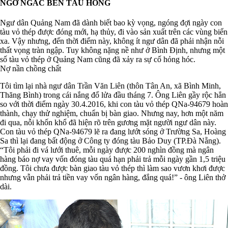
NGƠ NGÁC BÊN TÀU HỎNG
Ngư dân Quảng Nam đã dành biết bao kỳ vọng, ngóng đợi ngày con
tàu vỏ thép được đóng mới, hạ thủy, đi vào sản xuất trên các vùng biển
xa. Vậy nhưng, đến thời điểm này, không ít ngư dân đã phải nhận nỗi
thất vọng tràn ngập. Tuy không nặng nề như ở Bình Định, nhưng một
số tàu vỏ thép ở Quảng Nam cũng đã xảy ra sự cố hỏng hóc.
Nợ nần chồng chất
Tôi tìm lại nhà ngư dân Trần Văn Liên (thôn Tân An, xã Bình Minh,
Thăng Bình) trong cái nắng đổ lửa đầu tháng 7. Ông Liên gầy rộc hẳn
so với thời điểm ngày 30.4.2016, khi con tàu vỏ thép QNa-94679 hoàn
thành, chạy thử nghiệm, chuẩn bị bàn giao. Nhưng nay, hơn một năm
đi qua, nỗi khốn khổ đã hiện rõ trên gương mặt người ngư dân này.
Con tàu vỏ thép QNa-94679 lẽ ra đang lướt sóng ở Trường Sa, Hoàng
Sa thì lại đang bất động ở Công ty đóng tàu Bảo Duy (TP.Đà Nẵng).
“Tôi phải đi vá lưới thuê, mỗi ngày được 200 nghìn đồng mà ngân
hàng báo nợ vay vốn đóng tàu quá hạn phải trả mỗi ngày gần 1,5 triệu
đồng. Tôi chưa được bàn giao tàu vỏ thép thì làm sao vươn khơi được
nhưng vẫn phải trả tiền vay vốn ngân hàng, đắng quá!” - ông Liên thở
dài.