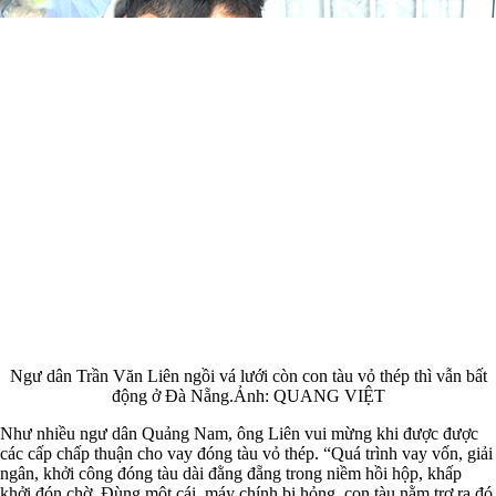
Ngư dân Trần Văn Liên ngồi vá lưới còn con tàu vỏ thép thì vẫn bất
động ở Đà Nẵng.Ảnh: QUANG VIỆT
Như nhiều ngư dân Quảng Nam, ông Liên vui mừng khi được được
các cấp chấp thuận cho vay đóng tàu vỏ thép. “Quá trình vay vốn, giải
ngân, khởi công đóng tàu dài đằng đẵng trong niềm hồi hộp, khấp
khởi đón chờ. Đùng một cái, máy chính bị hỏng, con tàu nằm trơ ra đó