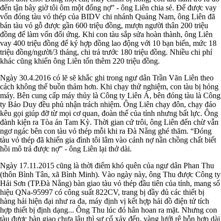
đến tận bây giờ tôi ôm một đống nợ” - ông Liên chia sẻ. Để được vay
vốn đóng tàu vỏ thép của BIDV chi nhánh Quảng Nam, ông Liên đã
bán tàu vỏ gỗ được gần 600 triệu đồng, mượn người thân 200 triệu
đồng để làm vốn đối ứng. Khi con tàu sắp sửa hoàn thành, ông Liên
vay 400 triệu đồng để ký hợp đồng lao động với 10 bạn biển, mức 18
triệu đồng/người/3 tháng, chi trả trước 180 triệu đồng. Nhiều chi phí
khác cũng khiến ông Liên tốn thêm 220 triệu đồng.
Ngày 30.4.2016 có lẽ sẽ khắc ghi trong ngư dân Trần Văn Liên theo
cách không thể buồn thảm hơn. Khi chạy thử nghiệm, con tàu bị hỏng
máy. Bên cung cấp máy thủy là Công ty Liên Á, bên đóng tàu là Công
ty Bảo Duy đều phủ nhận trách nhiệm. Ông Liên chạy đôn, chạy đáo
kêu gọi giúp đỡ từ mọi cơ quan, đoàn thể của tỉnh nhưng bất lực. Ông
đành kiện ra Tòa án Tam Kỳ. Thời gian cứ trôi, ông Liên đến chừ vẫn
ngơ ngác bên con tàu vỏ thép mỗi khi ra Đà Nẵng ghé thăm. “Đóng
tàu vỏ thép đã khiến gia đình tôi lâm vào cảnh nợ nần chồng chất biết
hồi mô trả được nợ” - ông Liên lại thở dài.
Ngày 17.11.2015 cũng là thời điểm khó quên của ngư dân Phan Thu
(thôn Bình Tân, xã Bình Minh). Vào ngày này, ông Thu được Công ty
Hải Sơn (TP.Đà Nẵng) bàn giao tàu vỏ thép đầu tiên của tỉnh, mang số
hiệu QNa-95997 có công suất 822CV, trang bị đầy đủ các thiết bị
hàng hải hiện đại như ra đa, máy định vị kết hợp hải đồ điện tử tích
hợp thiết bị định dạng... Ông Thu lúc đó hân hoan ra mặt. Nhưng con
tàu được bàn giao chưa lâu thì sự cố xảy đến, vàng lưới rê hỗn hợp dài