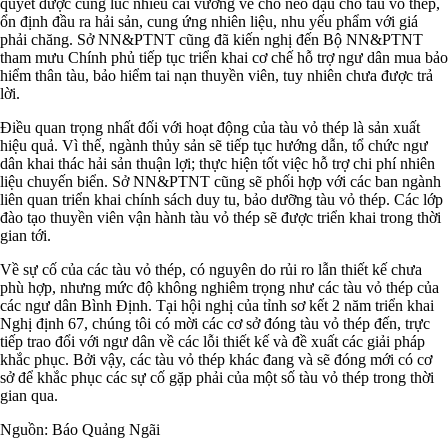
quyết được cùng lúc nhiều cái vướng về chỗ neo đậu cho tàu vỏ thép,
ổn định đầu ra hải sản, cung ứng nhiên liệu, nhu yếu phẩm với giá
phải chăng. Sở NN&PTNT cũng đã kiến nghị đến Bộ NN&PTNT
tham mưu Chính phủ tiếp tục triển khai cơ chế hỗ trợ ngư dân mua bảo
hiểm thân tàu, bảo hiểm tai nạn thuyền viên, tuy nhiên chưa được trả
lời.
Điều quan trọng nhất đối với hoạt động của tàu vỏ thép là sản xuất
hiệu quả. Vì thế, ngành thủy sản sẽ tiếp tục hướng dẫn, tổ chức ngư
dân khai thác hải sản thuận lợi; thực hiện tốt việc hỗ trợ chi phí nhiên
liệu chuyến biển. Sở NN&PTNT cũng sẽ phối hợp với các ban ngành
liên quan triển khai chính sách duy tu, bảo dưỡng tàu vỏ thép. Các lớp
đào tạo thuyền viên vận hành tàu vỏ thép sẽ được triển khai trong thời
gian tới.
Về sự cố của các tàu vỏ thép, có nguyên do rủi ro lẫn thiết kế chưa
phù hợp, nhưng mức độ không nghiêm trọng như các tàu vỏ thép của
các ngư dân Bình Định. Tại hội nghị của tỉnh sơ kết 2 năm triển khai
Nghị định 67, chúng tôi có mời các cơ sở đóng tàu vỏ thép đến, trực
tiếp trao đổi với ngư dân về các lỗi thiết kế và đề xuất các giải pháp
khắc phục. Bởi vậy, các tàu vỏ thép khác đang và sẽ đóng mới có cơ
sở để khắc phục các sự cố gặp phải của một số tàu vỏ thép trong thời
gian qua.
Nguồn: Báo Quảng Ngãi