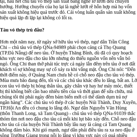
tại, hầu hết chủ tàu vỏ thép sản xuất bằng nghề lờ lươn đều chuyển
hướng. Hướng chuyển của họ lại là nghề lưới rê hỗn hợp mà họ vốn
sản xuất không hiệu quả trước đó. Cái vòng luẩn quẩn sản xuất không
hiệu quả lặp đi lặp lại không có lối ra.
Tàu vỏ thép trú đâu?
Hơn một năm nay, từ ngày sở hữu tàu vỏ thép, ngư dân Trần Công
Chi – chủ tàu vỏ thép QNa-94989 phải chọn cảng cá Thọ Quang
(TP.Đà Nẵng) để neo tàu. Ở huyện Thăng Bình, dù đã có quy hoạch
khu vực neo đậu cho tàu lớn nhưng do thiếu nguồn vốn nên vẫn bỏ
ngỏ. Ông Chi than thở phải túc trực cả ngày lẫn đêm trên tàu ở nơi đất
khách vì sợ không may sự cố xảy ra khi vắng mặt. Ông Chi nói: “Đến
thời điểm này, ở Quảng Nam chưa hề có chỗ neo đậu cho tàu vỏ thép.
Mùa mưa bão đang đến, tôi và các chủ tàu khác đều lo lắng, bất an. Lỡ
con tàu vỏ thép bị hỏng thân tàu, gãy chân vịt hay hư máy móc, thiết
bị thì không biết cần bao nhiêu tiền của và thời gian để sửa chữa, mà
chúng tôi thì phải ngày đêm bám biển mới có thể dành dụm trả nợ
ngân hàng”. Các chủ tàu vỏ thép ở các huyện Núi Thành, Duy Xuyên,
TP.Hội An đều có chung lo lắng đó. Ngư dân Nguyễn Văn Hùng
(thôn Thanh Long, xã Tam Quang) - chủ tàu vỏ thép QNa-91039 thắc
thỏm tìm nơi neo đậu cho tàu cá mỗi khi lụt bão xảy đến. Chỗ neo đậu
cho tàu cá của huyện Núi Thành bấy lâu nay là cảng cá Tam Quang
không đảm bảo. Khi gió mạnh, ngư dân phải điều tàu ra xa neo đậu ở
sông Trường Giang trong nỗi lo lắng vì khu vực này có quá nhiều