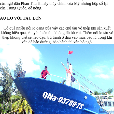
của ngư dân Phan Thu là máy thủy chính của Mỹ nhưng hộp số lại
của Trung Quốc, dễ hỏng.
ÂU LO VỚI TÀU LỚN
Có quá nhiều nỗi lo đang bủa vây các chủ tàu vỏ thép khi sản xuất
không hiệu quả, chuyến biển thu không đủ bù chi. Thêm nỗi lo tàu vỏ
thép không biết sẽ neo đậu, trú tránh ở đâu vào mùa bão lũ trong khi
vấn đề bảo dưỡng, bảo hành thì vẫn bỏ ngỏ.