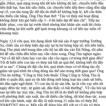
gần 20km, quá nặng trong khi tời kéo không đủ lực, chuyến biển đầu
tiên thất bại. Sau khi sửa chữa, các chuyến biển tiếp theo cũng dồn dập
sự cố, con tàu rung lắc dữ dội do thiết kế không hợp lý, kết cấu thân
tàu thiếu cân bằng. Ông Thu than thở: “Tàu vỏ thép mà hoạt động
không được khi gió biển cấp 3 - 4 thì hiện đại để làm chi”. Tiếp tục
khắc phục, con tàu lại vươn khơi nhưng khó khăn sản xuất thì chưa
chịu dừng lại khi nước giữ lạnh trong khoang cá cứ liên tục tuồn về
khoang máy.
Ngày 12.6 vừa qua, khi đang đánh bắt hải sản ở ngư trường Trường
Sa, chiếc tàu vỏ thép hiện đại này lại bị hư hỏng hộp số, trôi trên biển,
ông Thu phải nhờ trung tâm cứu hộ lai dắt tàu vào Đà Nẵng, rồi nằm
bờ để sửa chữa đến hôm nay vẫn chưa xong. Ông Thu nghẹn ngào:
“Sự cố đã hết chưa hay con tàu vẫn còn nguy cơ trong thời gian đến?
Tôi đi biển trên con tàu vỏ thép mà bất an quá thể, không biết rồi đây
sẽ ra sao”. Chúng tôi đặt câu hỏi, quá trình chọn cơ sở đóng tàu rồi
giám sát quá trình thi công đóng tàu thế nào trong thời gian qua? Ông
Thu tin tưởng: “Công ty Hải Sơn thuộc Tổng Công ty Sông Thu là
đơn vị quân đội, quá uy tín khi đóng mới hàng loạt tàu cảnh sát biển,
tôi đâu nghi ngờ được. Vì con tàu là tài sản lớn, lại là vốn vay nên tôi
ngày đêm túc trực, tự giám sát, đâu thấy có bất thường”. Về câu hỏi tại
sao lại liên tục trục trặc, ông Thu trả lời là do thiết kế không phù hợp
với phương thức sản xuất, tàu rất thiếu cân bằng, rất khó thao tác, xoay
xở khi vận hành, mặc dù đây là một trong 21 mẫu tàu vỏ thép Bộ
NN&PTNT đưa ra. Một vấn đề đáng bàn đối với sự cố tàu vỏ thép