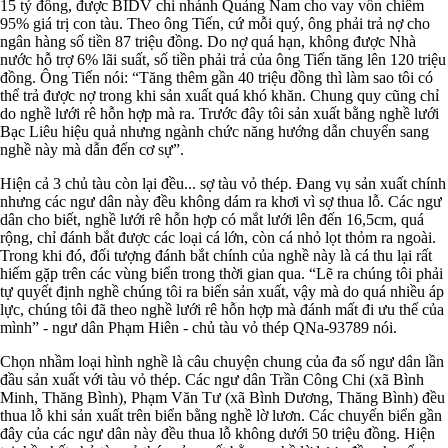
15 tỷ đồng, được BIDV chi nhánh Quảng Nam cho vay vốn chiếm
95% giá trị con tàu. Theo ông Tiến, cứ mỗi quý, ông phải trả nợ cho
ngân hàng số tiền 87 triệu đồng. Do nợ quá hạn, không được Nhà
nước hỗ trợ 6% lãi suất, số tiền phải trả của ông Tiến tăng lên 120 triệu
đồng. Ông Tiến nói: “Tăng thêm gần 40 triệu đồng thì làm sao tôi có
thể trả được nợ trong khi sản xuất quá khó khăn. Chung quy cũng chỉ
do nghề lưới rê hỗn hợp mà ra. Trước đây tôi sản xuất bằng nghề lưới
Bạc Liêu hiệu quả nhưng ngành chức năng hướng dẫn chuyển sang
nghề này mà dẫn đến cơ sự”.
Hiện cả 3 chủ tàu còn lại đều... sợ tàu vỏ thép. Đang vụ sản xuất chính
nhưng các ngư dân này đều không dám ra khơi vì sợ thua lỗ. Các ngư
dân cho biết, nghề lưới rê hỗn hợp có mắt lưới lên đến 16,5cm, quá
rộng, chỉ đánh bắt được các loại cá lớn, còn cá nhỏ lọt thỏm ra ngoài.
Trong khi đó, đối tượng đánh bắt chính của nghề này là cá thu lại rất
hiếm gặp trên các vùng biển trong thời gian qua. “Lẽ ra chúng tôi phải
tự quyết định nghề chúng tôi ra biển sản xuất, vậy mà do quá nhiều áp
lực, chúng tôi đã theo nghề lưới rê hỗn hợp mà đánh mất đi ưu thế của
mình” - ngư dân Phạm Hiên - chủ tàu vỏ thép QNa-93789 nói.
Chọn nhầm loại hình nghề là câu chuyện chung của đa số ngư dân lần
đầu sản xuất với tàu vỏ thép. Các ngư dân Trần Công Chi (xã Bình
Minh, Thăng Bình), Phạm Văn Tư (xã Bình Dương, Thăng Bình) đều
thua lỗ khi sản xuất trên biển bằng nghề lờ lươn. Các chuyến biển gần
đây của các ngư dân này đều thua lỗ không dưới 50 triệu đồng. Hiện