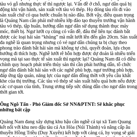
tàu vỏ gỗ nhưng thực tế thì ngược lại. Vấn đề ở chỗ, ngư dân quá bị
động khi vận hành, sản xuất với tàu vỏ thép. Họ đóng tàu rồi đi vào
sản xuất chứ có qua bước chuẩn bị nào đâu. Bởi vậy, điều quan trọng
là Quảng Nam cần phải mở nhiều lớp đào tạo thuyền trưởng vận hành
tàu vỏ thép, tập huấn, hướng dẫn ngư dân sử dụng thành thục máy
móc, thiết bị. Ngư lưới cụ cũng có vấn đề, đâu thể liên tục đánh bắt
được các loại hải sản “khủng” mà mắt lưới lên đến gần 20cm. Sản xuất
đa nghề là quan trọng nhưng có vẻ ngư dân chúng ta bị chạy theo
phong trào đánh bắt hải sản mà không tự chủ, quyết đoán, lựa chọn
hướng đi thích hợp. Nghề lưới rê hỗn hợp được dự đoán là nhiều triển
vọng mà tại sao thực tế sản xuất thì ngược lại? Quảng Nam đã có điều
chỉnh quy hoạch phát triển thủy sản thì cần phải hướng dẫn, tổ chức
ngư dân đánh bắt hải sản với các nghề phù hợp, ngư trường phù hợp,
đáp ứng tập quán, năng lực của ngư dân đồng thời với yêu cầu khắt
khe của thị trường. Các tàu vỏ thép sẽ sản xuất hiệu quả hơn nếu được
các cơ quan của tỉnh, Trung ương tiếp sức đúng đắn cho ngư dân trong
thời gian tới.
Ông Ngô Tấn - Phó Giám đốc Sở NN&PTNT: Sẽ khắc phục
những bất cập
Quảng Nam đang xây dựng khu hậu cần nghề cá tại xã Tam Quang
kết nối với khu neo đậu tàu cá An Hòa (Núi Thành) và nâng cấp âu
thuyền Hồng Triều (Duy Xuyên) kết hợp với cảng cá, hy vọng sẽ giải