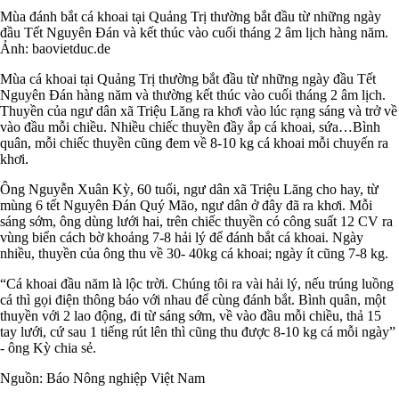
Mùa đánh bắt cá khoai tại Quảng Trị thường bắt đầu từ những ngày
đầu Tết Nguyên Đán và kết thúc vào cuối tháng 2 âm lịch hàng năm.
Ảnh: baovietduc.de
Mùa cá khoai tại Quảng Trị thường bắt đầu từ những ngày đầu Tết
Nguyên Đán hàng năm và thường kết thúc vào cuối tháng 2 âm lịch.
Thuyền của ngư dân xã Triệu Lăng ra khơi vào lúc rạng sáng và trở về
vào đầu mỗi chiều. Nhiều chiếc thuyền đầy ắp cá khoai, sứa…Bình
quân, mỗi chiếc thuyền cũng đem về 8-10 kg cá khoai mỗi chuyến ra
khơi.
Ông Nguyễn Xuân Kỳ, 60 tuổi, ngư dân xã Triệu Lăng cho hay, từ
mùng 6 tết Nguyên Đán Quý Mão, ngư dân ở đây đã ra khơi. Mỗi
sáng sớm, ông dùng lưới hai, trên chiếc thuyền có công suất 12 CV ra
vùng biển cách bờ khoảng 7-8 hải lý để đánh bắt cá khoai. Ngày
nhiều, thuyền của ông thu về 30- 40kg cá khoai; ngày ít cũng 7-8 kg.
“Cá khoai đầu năm là lộc trời. Chúng tôi ra vài hải lý, nếu trúng luồng
cá thì gọi điện thông báo với nhau để cùng đánh bắt. Bình quân, một
thuyền với 2 lao động, đi từ sáng sớm, về vào đầu mỗi chiều, thả 15
tay lưới, cứ sau 1 tiếng rút lên thì cũng thu được 8-10 kg cá mỗi ngày”
- ông Kỳ chia sẻ.
Nguồn: Báo Nông nghiệp Việt Nam