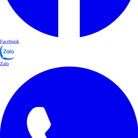
Facebook
Zalo