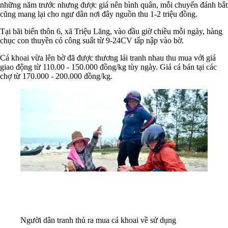
những năm trước nhưng được giá nên bình quân, mỗi chuyến đánh bắt
cũng mang lại cho ngư dân nơi đây nguồn thu 1-2 triệu đồng.
Tại bãi biển thôn 6, xã Triệu Lăng, vào đầu giờ chiều mỗi ngày, hàng
chục con thuyền có công suất từ 9-24CV tấp nập vào bờ.
Cá khoai vừa lên bờ đã được thương lái tranh nhau thu mua với giá
giao động từ 110.00 - 150.000 đồng/kg tùy ngày. Giá cá bán tại các
chợ từ 170.000 - 200.000 đồng/kg.
Người dân tranh thủ ra mua cá khoai về sử dụng