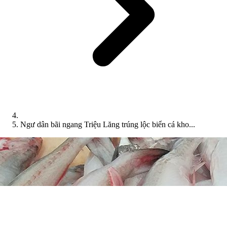
Ngư dân bãi ngang Triệu Lăng trúng lộc biển cá kho...