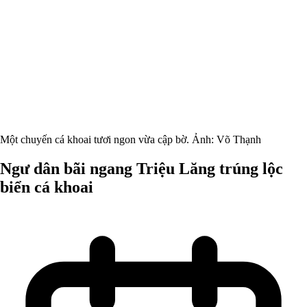
Một chuyến cá khoai tươi ngon vừa cập bờ. Ảnh: Võ Thạnh
Ngư dân bãi ngang Triệu Lăng trúng lộc
biển cá khoai