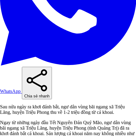
WhatsApp
Chia sẻ nhanh
Sau nửa ngày ra khơi đánh bắt, ngư dân vùng bãi ngang xã Triệu
Lăng, huyện Triệu Phong thu về 1-2 triệu đồng từ cá khoai.
Ngay từ những ngày đầu Tết Nguyên Đán Quý Mão, ngư dân vùng
bãi ngang xã Triệu Lăng, huyện Triệu Phong (tỉnh Quảng Trị) đã ra
khơi đánh bắt cá khoai. Sản lượng cá khoai năm nay không nhiều như