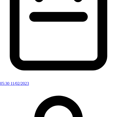
05:30 11/02/2023