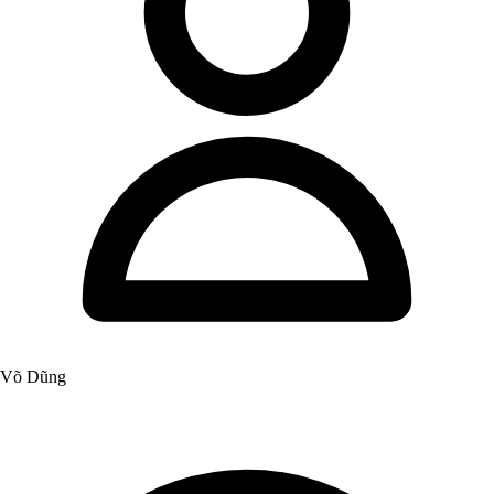
Võ Dũng