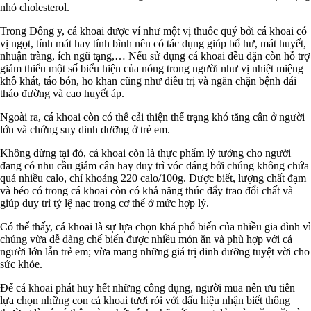
nhỏ cholesterol.
Trong Đông y, cá khoai được ví như một vị thuốc quý bởi cá khoai có
vị ngọt, tính mát hay tính bình nên có tác dụng giúp bổ hư, mát huyết,
nhuận tràng, ích ngũ tạng,… Nếu sử dụng cá khoai đều đặn còn hỗ trợ
giảm thiểu một số biểu hiện của nóng trong người như vị nhiệt miệng
khô khát, táo bón, ho khan cũng như điều trị và ngăn chặn bệnh đái
tháo đường và cao huyết áp.
Ngoài ra, cá khoai còn có thể cải thiện thể trạng khó tăng cân ở người
lớn và chứng suy dinh dưỡng ở trẻ em.
Không dừng tại đó, cá khoai còn là thực phẩm lý tưởng cho người
đang có nhu cầu giảm cân hay duy trì vóc dáng bởi chúng không chứa
quá nhiều calo, chỉ khoảng 220 calo/100g. Được biết, lượng chất đạm
và béo có trong cá khoai còn có khả năng thúc đẩy trao đổi chất và
giúp duy trì tỷ lệ nạc trong cơ thể ở mức hợp lý.
Có thể thấy, cá khoai là sự lựa chọn khá phổ biến của nhiều gia đình vì
chúng vừa dễ dàng chế biến được nhiều món ăn và phù hợp với cả
người lớn lẫn trẻ em; vừa mang những giá trị dinh dưỡng tuyệt vời cho
sức khỏe.
Để cá khoai phát huy hết những công dụng, người mua nên ưu tiên
lựa chọn những con cá khoai tươi rói với dấu hiệu nhận biết thông