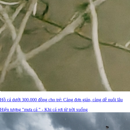
Hồ cá dưới 300.000 đồng cho trẻ: Càng đơn giản, càng dễ nuôi lâu
Hiện tượng "mưa cá " - Khi cá rơi từ trời xuống