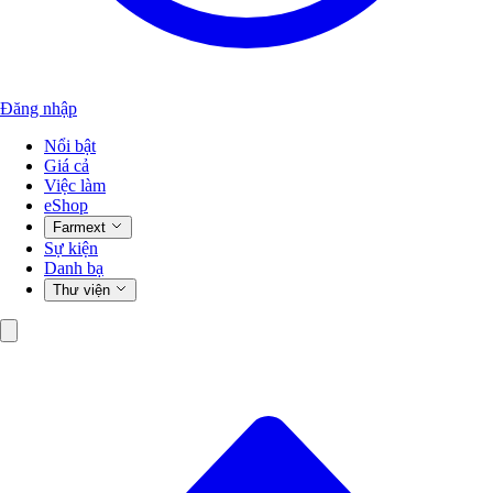
Đăng nhập
Nổi bật
Giá cả
Việc làm
eShop
Farmext
Sự kiện
Danh bạ
Thư viện