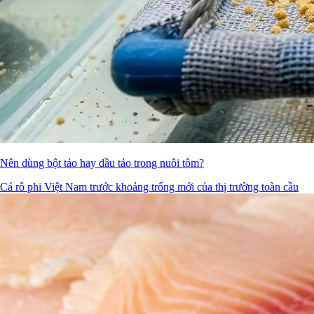
Nên dùng bột tảo hay dầu tảo trong nuôi tôm?
Cá rô phi Việt Nam trước khoảng trống mới của thị trường toàn cầu