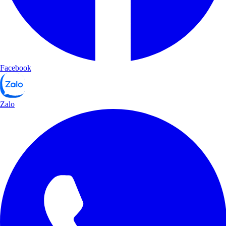
Facebook
Zalo