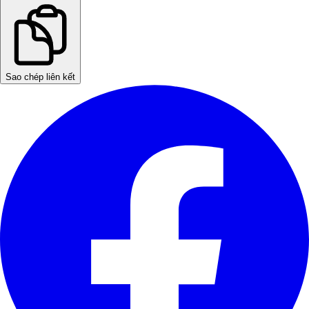
Sao chép liên kết