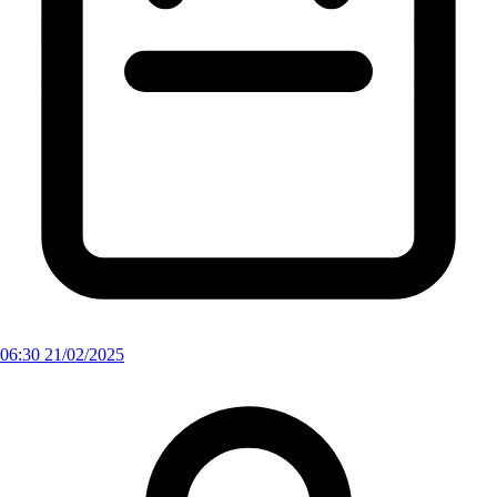
06:30 21/02/2025