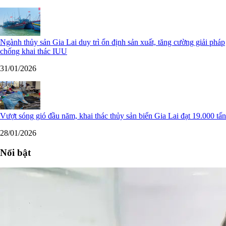
Ngành thủy sản Gia Lai duy trì ổn định sản xuất, tăng cường giải pháp
chống khai thác IUU
31/01/2026
Vượt sóng gió đầu năm, khai thác thủy sản biển Gia Lai đạt 19.000 tấn
28/01/2026
Nổi bật