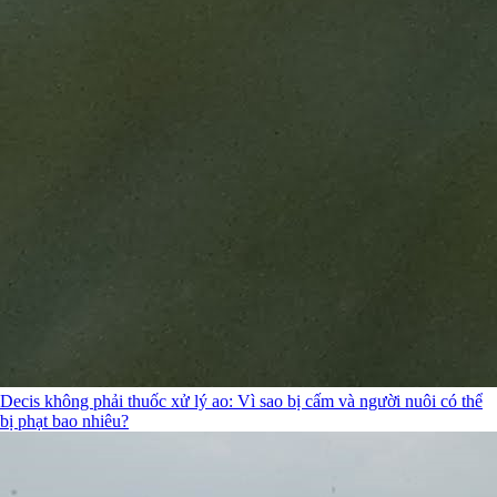
Decis không phải thuốc xử lý ao: Vì sao bị cấm và người nuôi có thể
bị phạt bao nhiêu?