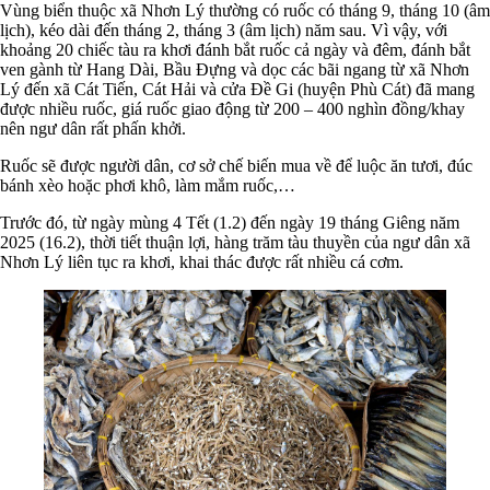
Vùng biển thuộc xã Nhơn Lý thường có ruốc có tháng 9, tháng 10 (âm
lịch), kéo dài đến tháng 2, tháng 3 (âm lịch) năm sau. Vì vậy, với
khoảng 20 chiếc tàu ra khơi đánh bắt ruốc cả ngày và đêm, đánh bắt
ven gành từ Hang Dài, Bầu Đựng và dọc các bãi ngang từ xã Nhơn
Lý đến xã Cát Tiến, Cát Hải và cửa Đề Gi (huyện Phù Cát) đã mang
được nhiều ruốc, giá ruốc giao động từ 200 – 400 nghìn đồng/khay
nên ngư dân rất phấn khởi.
Ruốc sẽ được người dân, cơ sở chế biến mua về để luộc ăn tươi, đúc
bánh xèo hoặc phơi khô, làm mắm ruốc,…
Trước đó, từ ngày mùng 4 Tết (1.2) đến ngày 19 tháng Giêng năm
2025 (16.2), thời tiết thuận lợi, hàng trăm tàu thuyền của ngư dân xã
Nhơn Lý liên tục ra khơi, khai thác được rất nhiều cá cơm.