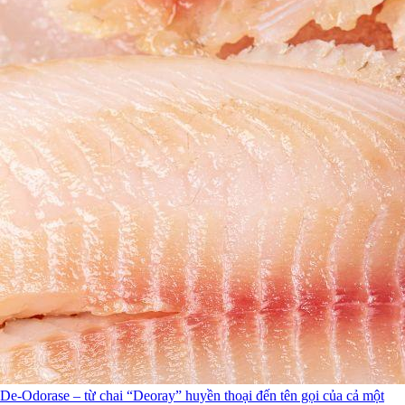
De-Odorase – từ chai “Deoray” huyền thoại đến tên gọi của cả một