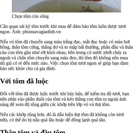
Chọn tôm còn sống
Cần quan sát kỹ tôm trước khi mua để đảm bảo tôm luôn được tươi
ngon. Ảnh: phunuavagiadinh.vn
Nếu vỏ tôm đã chuyển sang màu trắng đục, mắt đục hoặc có màu hơi
hồng, thân tôm cứng, thẳng đơ và to mập bất thường, phần đầu và thân
củ
a con tôm gần như rời khỏi nhau, bên trong có nước nhớt chảy ra
ngoài và chân tôm chuyển sang màu đen, thì tôm đó không nên mua
dù giá có rẻ đến mức nào. Việc chọn tôm tươi ngon sẽ giúp bạn đảm
bảo sức khỏe cho cả gia đình.
Với tôm đã luộc
Đối với tôm đã được luộc trước khi bày bán, để kiểm tra độ tươi, bạn
nên nhìn vào phần đuôi của tôm và kéo thẳng con tôm ra ngoài ánh
sáng để xem độ rộng giữa các khớp trên lớp vỏ và thịt tôm.
Nếu các khớp rộng hơn, đó là dấu hiệu thịt tôm đã không còn tươi
nữa, có thể do bị nấu quá lâu hoặc để đông lạnh quá lâu.
Thân tôm và đầu tôm