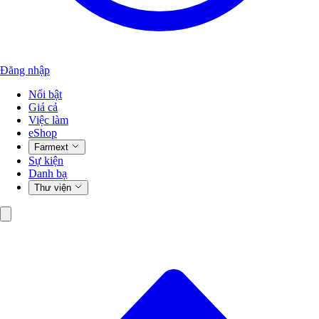
Đăng nhập
Nổi bật
Giá cả
Việc làm
eShop
Farmext
Sự kiện
Danh bạ
Thư viện