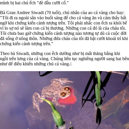
mình bị hai chú ếch "đè đầu cưỡi cổ."
Bà Gran Andree Siwadi (70 tuổi), chủ nhân của ao cá vàng cho hay:
"Tôi đi ra ngoài sân vào buổi sáng để cho cá vàng ăn và cảm thấy bất
ngờ khi chứng kiến cảnh tượng trên. Tôi phải nhấc con ếch ra khỏi bể
vì lo sợ nó sẽ làm con cá bị thương. Những con cá đó là của cháu tôi.
Tôi chưa bao giờ chứng kiến cảnh tượng nào tương tự dù cả cuộc đời
đã sống ở nông thôn. Những đứa cháu của tôi đã bật cười khoái trí khi
chứng kiến cảnh tượng trên."
Theo bà Siwadi, những con ếch dường như bị mất thăng bằng khi
ngồi trên lưng của cá vàng. Chúng liên tục nghiêng người sang hai bên
như để điều khiển những chú cá vàng./.