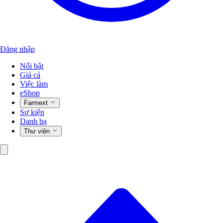
Đăng nhập
Nổi bật
Giá cả
Việc làm
eShop
Farmext
Sự kiện
Danh bạ
Thư viện