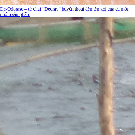
De-Odorase – từ chai “Deoray” huyền thoại đến tên gọi của cả một
nhóm sản phẩm