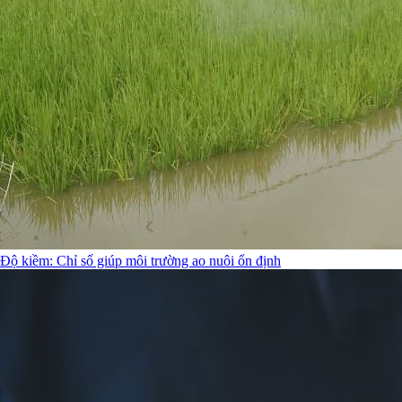
Độ kiềm: Chỉ số giúp môi trường ao nuôi ổn định