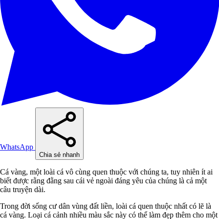
WhatsApp
Chia sẻ nhanh
Cá vàng, một loài cá vô cùng quen thuộc với chúng ta, tuy nhiên ít ai
biết được rằng đằng sau cái vẻ ngoài đáng yêu của chúng là cả một
câu truyện dài.
Trong đời sống cư dân vùng đất liền, loài cá quen thuộc nhất có lẽ là
cá vàng. Loại cá cảnh nhiều màu sắc này có thể làm đẹp thêm cho một