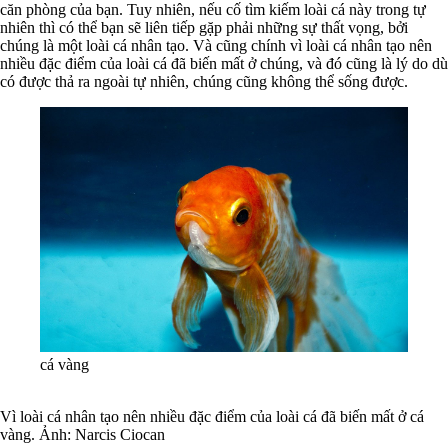
căn phòng của bạn. Tuy nhiên, nếu cố tìm kiếm loài cá này trong tự
nhiên thì có thể bạn sẽ liên tiếp gặp phải những sự thất vọng, bởi
chúng là một loài cá nhân tạo. Và cũng chính vì loài cá nhân tạo nên
nhiều đặc điểm của loài cá đã biến mất ở chúng, và đó cũng là lý do dù
có được thả ra ngoài tự nhiên, chúng cũng không thể sống được.
cá vàng
Vì loài cá nhân tạo nên nhiều đặc điểm của loài cá đã biến mất ở cá
vàng. Ảnh:
Narcis Ciocan