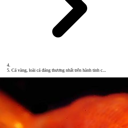
Cá vàng, loài cá đáng thương nhất trên hành tinh c...