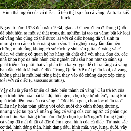
Hình thái ngoài của cá diếc - tổ tiên thật sự của cá vàng. Ảnh: Lukáš
Jurek
Ngay từ năm 1928 đến năm 1934, giáo sư Chen Zhen ở Trung Quốc
đã phát hiện ra một sự thật trong thí nghiệm lai tạo cá vàng: bất kỳ loại
cá vàng nào cũng có thể được lai với cá diếc hoang dã và sinh ra
những con cái có khả năng sinh sản. Thí nghiệm này lần đầu tiên
chứng minh rằng không có sự cách ly sinh sản giữa cá vàng và cá
diếc, và chúng có quan hệ họ hàng rất chặt chẽ với nhau. Sau đó, các
nhà khoa học đã tiến hành các nghiên cứu sâu hơn như so sánh sự
phát triển của phôi thai và phân tích karyotype để chỉ ra rằng cá vàng
ban đầu chính là loài cá diếc Trung Quốc. Về mặt phân loại, cá vàng
không phải là một loài riêng biệt, thay vào đó chúng được xếp cùng
loài với cá diếc (Carassius auratus).
Vậy đâu là yếu tố khiến cá diếc biến thành cá vàng? Câu trả lời của
quá trình tiến hóa loài là "đột biến gen, chọn lọc tự nhiên", trong khi
quá trình tiến hóa của cá vàng là "đột biến gen, chọn lọc nhân tạo".
Điều này hoàn toàn giống với cách nuôi chó cảnh thông thường,
nhưng việc lai tạo và nhân giống cá vàng của con người có phần cực
đoan hơn. Sau hàng trăm năm được chọn lọc bởi người Trung Quốc,
cá vàng đã mất đi tất cả đặc điểm ngoại hình của cá diếc. Từ màu sắc
cơ thể, hình dáng thân, hình dạng đầu, hình mắt, vảy, lưng, đuôi, vây