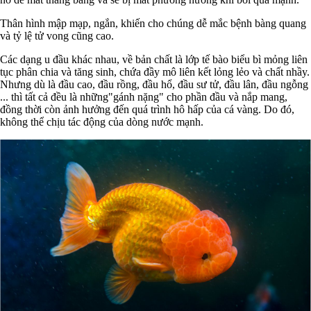
Thân hình mập mạp, ngắn, khiến cho chúng dễ mắc bệnh bàng quang
và tỷ lệ tử vong cũng cao.
Các dạng u đầu khác nhau, về bản chất là lớp tế bào biểu bì mỏng liên
tục phân chia và tăng sinh, chứa đầy mô liên kết lỏng lẻo và chất nhầy.
Nhưng dù là đầu cao, đầu rồng, đầu hổ, đầu sư tử, đầu lân, đầu ngỗng
... thì tất cả đều là những"gánh nặng" cho phần đầu và nắp mang,
đồng thời còn ảnh hưởng đến quá trình hô hấp của cá vàng. Do đó,
không thể chịu tác động của dòng nước mạnh.