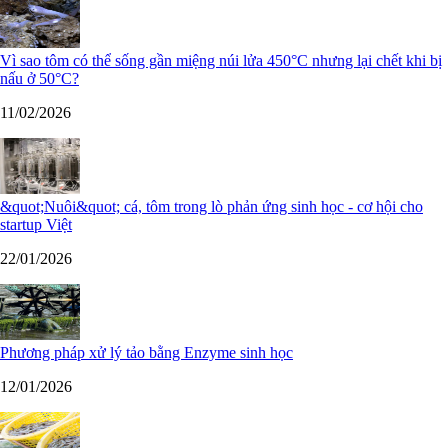
Vì sao tôm có thể sống gần miệng núi lửa 450°C nhưng lại chết khi bị
nấu ở 50°C?
11/02/2026
&quot;Nuôi&quot; cá, tôm trong lò phản ứng sinh học - cơ hội cho
startup Việt
22/01/2026
Phương pháp xử lý tảo bằng Enzyme sinh học
12/01/2026