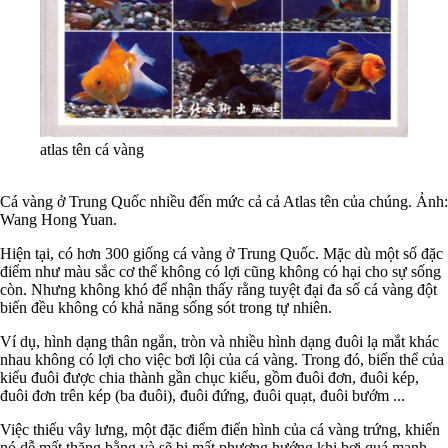
atlas tên cá vàng
Cá vàng ở Trung Quốc nhiều đến mức cả cả Atlas tên của chúng. Ảnh:
Wang Hong Yuan.
Hiện tại, có hơn 300 giống cá vàng ở Trung Quốc. Mặc dù một số đặc
điểm như màu sắc cơ thể không có lợi cũng không có hại cho sự sống
còn. Nhưng không khó để nhận thấy rằng tuyệt đại đa số cá vàng đột
biến đều không có khả năng sống sót trong tự nhiên.
Ví dụ, hình dạng thân ngắn, tròn và nhiều hình dạng đuôi lạ mắt khác
nhau không có lợi cho việc bơi lội của cá vàng. Trong đó, biến thể của
kiểu đuôi được chia thành gần chục kiểu, gồm đuôi đơn, đuôi kép,
đuôi đơn trên kép (ba đuôi), đuôi đứng, đuôi quạt, đuôi bướm ...
Việc thiếu vây lưng, một đặc điểm điển hình của cá vàng trứng, khiến
nó dễ mất thăng bằng và sẽ bị mất phương hướng khi bơi quá mạnh.