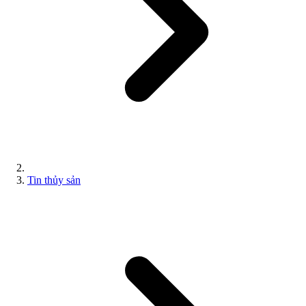
Tin thủy sản