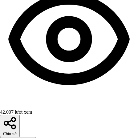
42,007 lượt xem
Chia sẻ