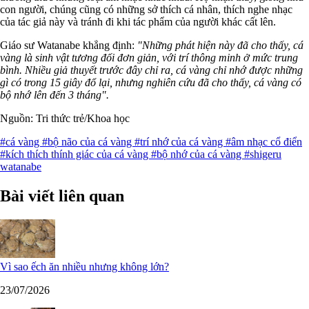
con người, chúng cũng có những sở thích cá nhân, thích nghe nhạc
của tác giả này và tránh đi khi tác phẩm của người khác cất lên.
Giáo sư Watanabe khẳng định:
"Những phát hiện này đã cho thấy, cá
vàng là sinh vật tương đối đơn giản, với trí thông minh ở mức trung
bình. Nhiều giả thuyết trước đây chỉ ra, cá vàng chỉ nhớ được những
gì có trong 15 giây đổ lại, nhưng nghiên cứu đã cho thấy, cá vàng có
bộ nhớ lên đến 3 tháng".
Nguồn: Tri thức trẻ/Khoa học
#cá vàng
#bộ não của cá vàng
#trí nhớ của cá vàng
#âm nhạc cổ điển
#kích thích thính giác của cá vàng
#bộ nhớ của cá vàng
#shigeru
watanabe
Bài viết liên quan
Vì sao ếch ăn nhiều nhưng không lớn?
23/07/2026