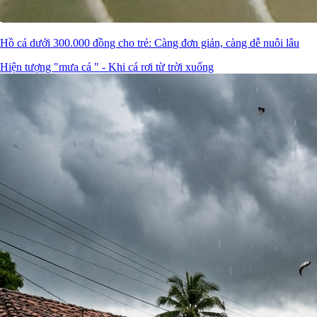
Hồ cá dưới 300.000 đồng cho trẻ: Càng đơn giản, càng dễ nuôi lâu
Hiện tượng "mưa cá " - Khi cá rơi từ trời xuống