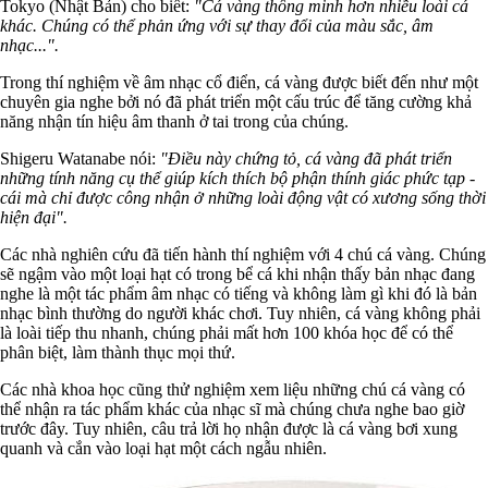
Tokyo (Nhật Bản) cho biết:
"Cá vàng thông minh hơn nhiều loài cá
khác. Chúng có thể phản ứng với sự thay đổi của màu sắc, âm
nhạc...".
Trong thí nghiệm về âm nhạc cổ điển, cá vàng được biết đến như một
chuyên gia nghe bởi nó đã phát triển một cấu trúc để tăng cường khả
năng nhận tín hiệu âm thanh ở tai trong của chúng.
Shigeru Watanabe nói:
"Điều này chứng tỏ, cá vàng đã phát triển
những tính năng cụ thể giúp kích thích bộ phận thính giác phức tạp -
cái mà chỉ được công nhận ở những loài động vật có xương sống thời
hiện đại".
Các nhà nghiên cứu đã tiến hành thí nghiệm với 4 chú cá vàng. Chúng
sẽ ngậm vào một loại hạt có trong bể cá khi nhận thấy bản nhạc đang
nghe là một tác phẩm âm nhạc có tiếng và không làm gì khi đó là bản
nhạc bình thường do người khác chơi. Tuy nhiên, cá vàng không phải
là loài tiếp thu nhanh, chúng phải mất hơn 100 khóa học để có thể
phân biệt, làm thành thục mọi thứ.
Các nhà khoa học cũng thử nghiệm xem liệu những chú cá vàng có
thể nhận ra tác phẩm khác của nhạc sĩ mà chúng chưa nghe bao giờ
trước đây. Tuy nhiên, câu trả lời họ nhận được là cá vàng bơi xung
quanh và cắn vào loại hạt một cách ngẫu nhiên.