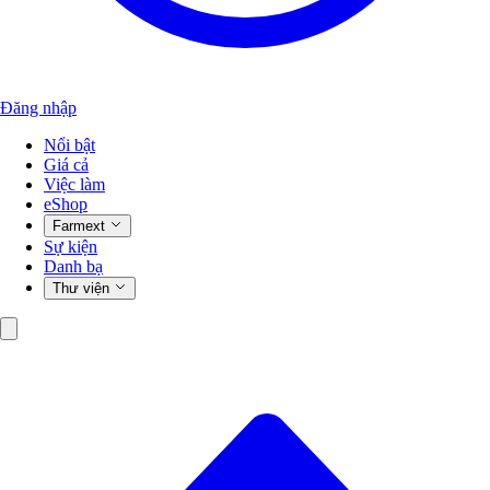
Đăng nhập
Nổi bật
Giá cả
Việc làm
eShop
Farmext
Sự kiện
Danh bạ
Thư viện