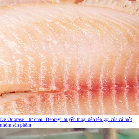
De-Odorase – từ chai “Deoray” huyền thoại đến tên gọi của cả một
nhóm sản phẩm