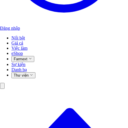
Đăng nhập
Nổi bật
Giá cả
Việc làm
eShop
Farmext
Sự kiện
Danh bạ
Thư viện