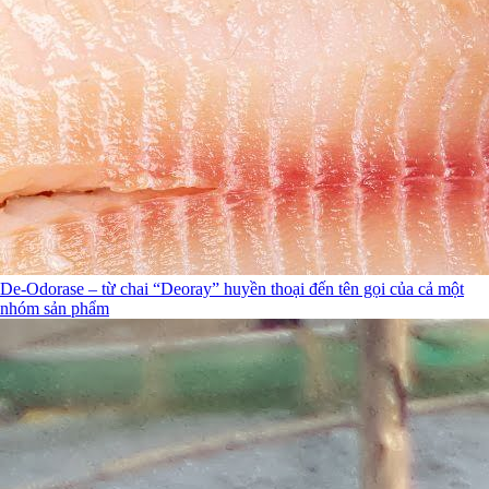
De-Odorase – từ chai “Deoray” huyền thoại đến tên gọi của cả một
nhóm sản phẩm