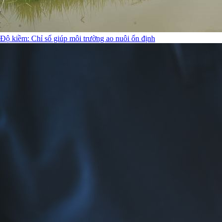
Độ kiềm: Chỉ số giúp môi trường ao nuôi ổn định