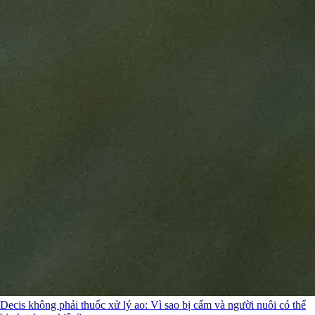
Decis không phải thuốc xử lý ao: Vì sao bị cấm và người nuôi có thể