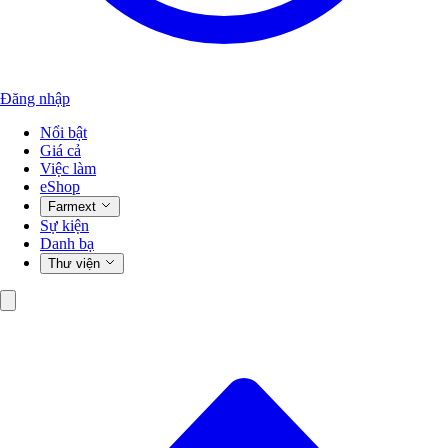
Đăng nhập
Nổi bật
Giá cả
Việc làm
eShop
Farmext
Sự kiện
Danh bạ
Thư viện