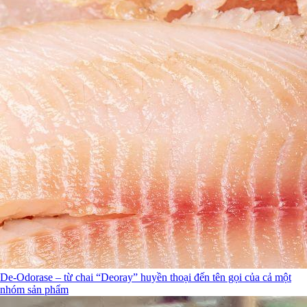
De-Odorase – từ chai “Deoray” huyền thoại đến tên gọi của cả một
nhóm sản phẩm