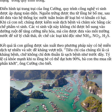
mạng" trong quy trình ương.
Điển hình tại trang trại của ông Cường, quy trình công nghệ vi sinh
được áp dụng toàn diện. Nguồn trứng được thu từ lồng bè bố mẹ, sau
đó đưa vào hệ thống lọc nước tuần hoàn để loại bỏ vi khuẩn có hại.
Khi cá con nở, chúng được kiểm soát dịch bệnh và chăm sóc bằng các
chế phẩm vi sinh. Các vi sinh vật này không chỉ được bổ sung vào
đường ruột để tăng cường tiêu hóa, mà còn được đưa vào môi trường
nước để xử lý chất thải, ức chế các loại khí độc như NH
, NO
, H
S.
3
2
2
Kết quả là con giống được sản xuất theo phương pháp này có hệ miễn
dịch tự nhiên và sức đề kháng vượt trội. "Tiêu chí của chúng tôi là cá
kháng bệnh, chứ không chỉ đơn thuần là sạch bệnh như trước đây. Tỷ
lệ cá khỏe mạnh khi ra lồng bè có thể đạt hơn 90%, bà con thu mua rất
phấn khởi", ông Cường cho biết.