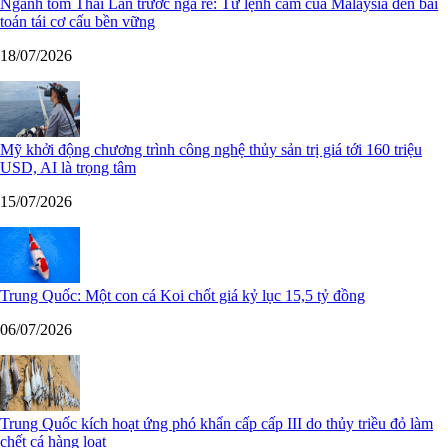
Ngành tôm Thái Lan trước ngã rẽ: Từ lệnh cấm của Malaysia đến bài
toán tái cơ cấu bền vững
18/07/2026
Mỹ khởi động chương trình công nghệ thủy sản trị giá tới 160 triệu
USD, AI là trọng tâm
15/07/2026
Trung Quốc: Một con cá Koi chốt giá kỷ lục 15,5 tỷ đồng
06/07/2026
Trung Quốc kích hoạt ứng phó khẩn cấp cấp III do thủy triều đỏ làm
chết cá hàng loạt