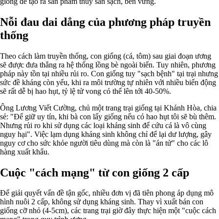
giống để tạo ra sản phẩm thủy sản sạch, bền vững.
Nỗi đau dai dẳng của phương pháp truyền
thống
Theo cách làm truyền thống, con giống (cá, tôm) sau giai đoạn ương
sẽ được đưa thẳng ra hệ thống lồng bè ngoài biển. Tuy nhiên, phương
pháp này tồn tại nhiều rủi ro. Con giống tuy "sạch bệnh" tại trại nhưng
sức đề kháng còn yếu, khi ra môi trường tự nhiên với nhiều biến động
sẽ rất dễ bị hao hụt, tỷ lệ tử vong có thể lên tới 40-50%.
Ông Lương Viết Cường, chủ một trang trại giống tại Khánh Hòa, chia
sẻ: "Để giữ uy tín, khi bà con lấy giống nếu có hao hụt tôi sẽ bù thêm.
Nhưng rủi ro khi sử dụng các loại kháng sinh để cứu cá là vô cùng
nguy hại". Việc lạm dụng kháng sinh không chỉ để lại dư lượng, gây
nguy cơ cho sức khỏe người tiêu dùng mà còn là "án tử" cho các lô
hàng xuất khẩu.
Cuộc "cách mạng" từ con giống 2 cấp
Để giải quyết vấn đề tận gốc, nhiều đơn vị đã tiên phong áp dụng mô
hình nuôi 2 cấp, không sử dụng kháng sinh. Thay vì xuất bán con
giống cỡ nhỏ (4-5cm), các trang trại giờ đây thực hiện một "cuộc cách