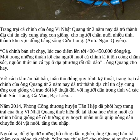
Trang trại cá chình của ông Vi Nhật Quang từ 2 năm nay đã trở thành
địa chỉ tin cậy cung ứng con giống cho người chăn nuôi nhiều tỉnh,
thành khu vực đồng bằng sông Cửu Long. (Ảnh: Ngọc Quyên).
“Cá chình bán rất chạy, lúc cao điểm lên tới 400-450.000 đồng/kg.
Một trong những thuận lợi của người nuôi cá chình là ít tốn công chăm
sóc, nguồn thức ăn cá tạp ở địa phương rất dồi dào” - ông Quang cho
hay.
Với cách làm ăn bài bản, tuân thủ đúng quy trình kỹ thuật, trang trại cá
chình của ông Quang từ 2 năm nay đã trở thành địa chỉ tin cậy cung
ứng con giống và trao đổi kỹ thuật đối với người dân trong tỉnh và các
tỉnh Sóc Trăng, Cà Mau, Bạc Liêu...
Năm 2014, Phòng Công thương huyện Tân Hiệp đã phối hợp trang
trại của ông Vi Nhật Quang thực hiện đề tài khoa học ương nuôi cá
chình bông giống để có hướng quy hoạch nhân nuôi giúp nông dân
chuyển đổi vật nuôi, tăng thu nhập.
Ngoài ra, để giúp đỡ những hộ nông dân nghèo, ông Quang bán trả
chậm con giống cà chình, “cầm tay chỉ việc” cho những ai muốn nuôi