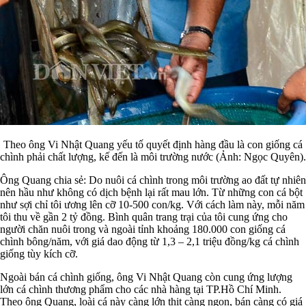
Theo ông Vi Nhật Quang yếu tố quyết định hàng đầu là con giống cá
chình phải chất lượng, kế đến là môi trường nước (Ảnh: Ngọc Quyên).
Ông Quang chia sẻ: Do nuôi cá chình trong môi trường ao đất tự nhiên
nên hầu như không có dịch bệnh lại rất mau lớn. Từ những con cá bột
như sợi chỉ tôi ương lên cỡ 10-500 con/kg. Với cách làm này, mỗi năm
tôi thu về gần 2 tỷ đồng. Bình quân trang trại của tôi cung ứng cho
người chăn nuôi trong và ngoài tỉnh khoảng 180.000 con giống cá
chình bông/năm, với giá dao động từ 1,3 – 2,1 triệu đồng/kg cá chình
giống tùy kích cỡ.
Ngoài bán cá chình giống, ông Vi Nhật Quang còn cung ứng lượng
lớn cá chình thương phẩm cho các nhà hàng tại TP.Hồ Chí Minh.
Theo ông Quang, loài cá này càng lớn thịt càng ngon, bán càng có giá