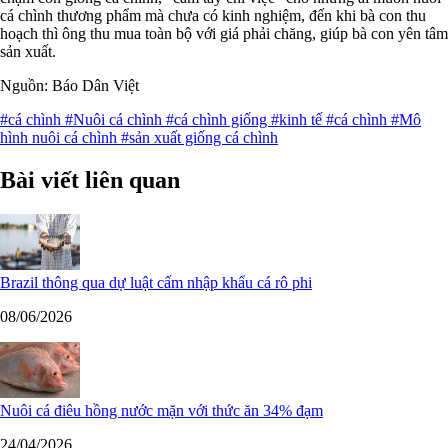
cá chình thương phẩm mà chưa có kinh nghiệm, đến khi bà con thu
hoạch thì ông thu mua toàn bộ với giá phải chăng, giúp bà con yên tâm
sản xuất.
Nguồn: Báo Dân Việt
#cá chình
#Nuôi cá chình
#cá chình giống
#kinh tế
#cá chình
#Mô
hình nuôi cá chình
#sản xuất giống cá chình
Bài viết liên quan
Brazil thông qua dự luật cấm nhập khẩu cá rô phi
08/06/2026
Nuôi cá điêu hồng nước mặn với thức ăn 34% đạm
24/04/2026