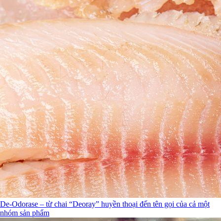
De-Odorase – từ chai “Deoray” huyền thoại đến tên gọi của cả một
nhóm sản phẩm