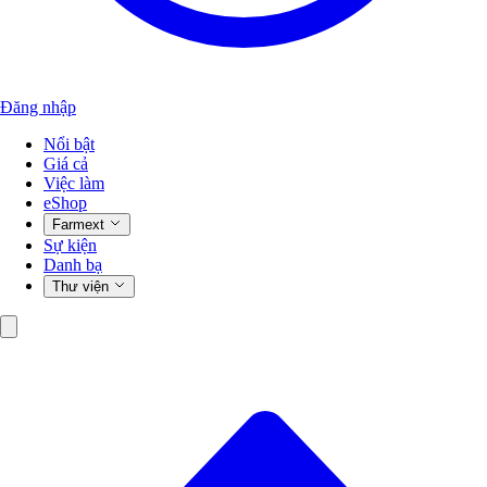
Đăng nhập
Nổi bật
Giá cả
Việc làm
eShop
Farmext
Sự kiện
Danh bạ
Thư viện