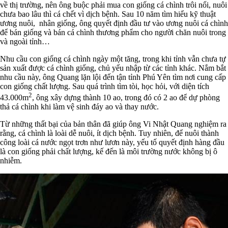
về thị trường, nên ông buộc phải mua con giống cá chình trôi nổi, nuôi
chưa bao lâu thì cá chết vì dịch bệnh. Sau 10 năm tìm hiểu kỹ thuật
ương nuôi, nhân giống, ông quyết định đầu tư vào ương nuôi cá chình
để bán giống và bán cá chình thương phẩm cho người chăn nuôi trong
và ngoài tỉnh…
Nhu cầu con giống cá chình ngày một tăng, trong khi tỉnh vẫn chưa tự
sản xuất được cá chình giống, chủ yếu nhập từ các tỉnh khác. Nắm bắt
nhu cầu này, ông Quang lặn lội đến tận tỉnh Phú Yên tìm nơi cung cấp
con giống chất lượng. Sau quá trình tìm tòi, học hỏi, với diện tích
2
43.000m
, ông xây dựng thành 10 ao, trong đó có 2 ao để dự phòng
thả cá chình khi làm vệ sinh đáy ao và thay nước.
Từ những thất bại của bản thân đã giúp ông Vi Nhật Quang nghiệm ra
rằng, cá chình là loài dễ nuôi, ít dịch bệnh. Tuy nhiên, để nuôi thành
công loài cá nước ngọt trơn như lươn này, yếu tố quyết định hàng đầu
là con giống phải chất lượng, kế đến là môi trường nước không bị ô
nhiễm.