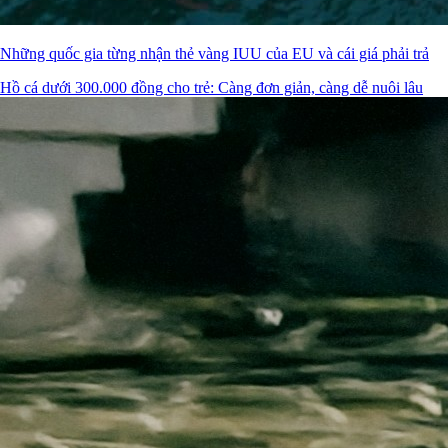
Những quốc gia từng nhận thẻ vàng IUU của EU và cái giá phải trả
Hồ cá dưới 300.000 đồng cho trẻ: Càng đơn giản, càng dễ nuôi lâu