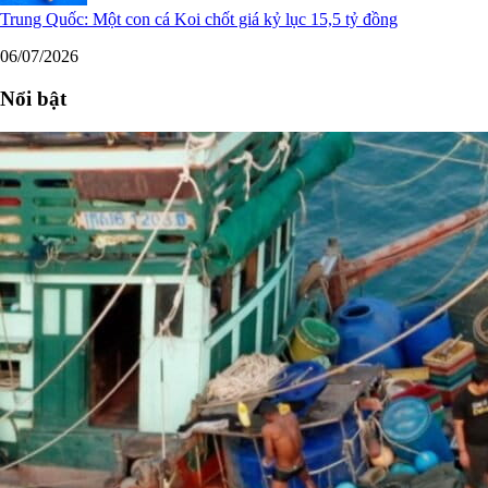
Trung Quốc: Một con cá Koi chốt giá kỷ lục 15,5 tỷ đồng
06/07/2026
Nổi bật