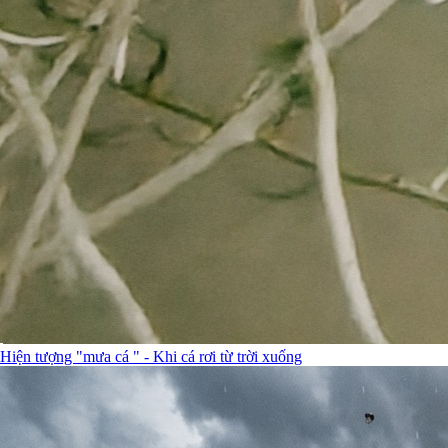
Hiện tượng "mưa cá " - Khi cá rơi từ trời xuống