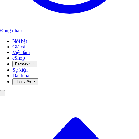
Đăng nhập
Nổi bật
Giá cả
Việc làm
eShop
Farmext
Sự kiện
Danh bạ
Thư viện