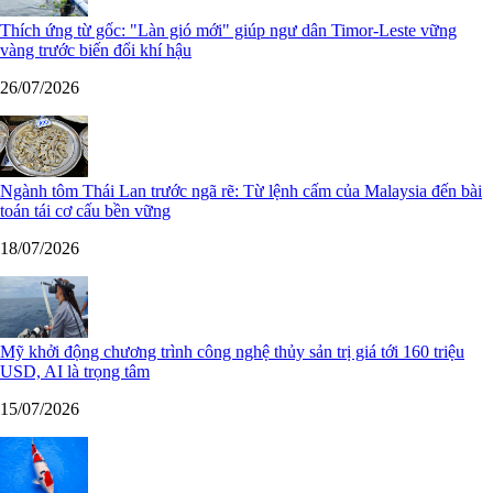
Thích ứng từ gốc: "Làn gió mới" giúp ngư dân Timor-Leste vững
vàng trước biến đổi khí hậu
26/07/2026
Ngành tôm Thái Lan trước ngã rẽ: Từ lệnh cấm của Malaysia đến bài
toán tái cơ cấu bền vững
18/07/2026
Mỹ khởi động chương trình công nghệ thủy sản trị giá tới 160 triệu
USD, AI là trọng tâm
15/07/2026