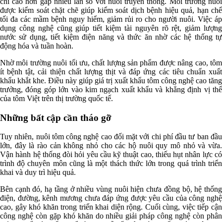
chí cao hơn gấp nhiều lần so với nuôi truyền thống. Môi trường nuôi
được kiểm soát chặt chẽ giúp kiểm soát dịch bệnh hiệu quả, hạn chế
tối đa các mầm bệnh nguy hiểm, giảm rủi ro cho người nuôi. Việc áp
dụng công nghệ cũng giúp tiết kiệm tài nguyên rõ rệt, giảm lượng
nước sử dụng, tiết kiệm điện năng và thức ăn nhờ các hệ thống tự
động hóa và tuần hoàn.
Nhờ môi trường nuôi tối ưu, chất lượng sản phẩm được nâng cao, tôm
ít bệnh tật, cải thiện chất lượng thịt và đáp ứng các tiêu chuẩn xuất
khẩu khắt khe. Điều này giúp giá trị xuất khẩu tôm công nghệ cao tăng
trưởng, đóng góp lớn vào kim ngạch xuất khẩu và khẳng định vị thế
của tôm Việt trên thị trường quốc tế.
Những bất cập cần tháo gỡ
Tuy nhiên, nuôi tôm công nghệ cao đối mặt với chi phí đầu tư ban đầu
lớn, đây là rào cản không nhỏ cho các hộ nuôi quy mô nhỏ và vừa.
Vận hành hệ thống đòi hỏi yêu cầu kỹ thuật cao, thiếu hụt nhân lực có
trình độ chuyên môn cũng là một thách thức lớn trong quá trình triển
khai và duy trì hiệu quả.
Bên cạnh đó, hạ tầng ở nhiều vùng nuôi hiện chưa đồng bộ, hệ thống
điện, đường, kênh mương chưa đáp ứng được yêu cầu của công nghệ
cao, gây khó khăn trong triển khai diện rộng. Cuối cùng, việc tiếp cận
công nghệ còn gặp khó khăn do nhiều giải pháp công nghệ còn phân