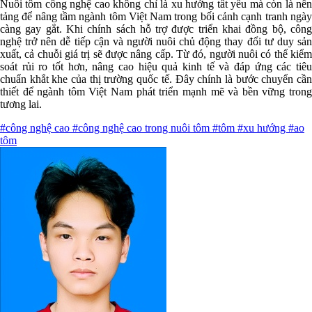
Nuôi tôm công nghệ cao không chỉ là xu hướng tất yếu mà còn là nền
tảng để nâng tầm ngành tôm Việt Nam trong bối cảnh cạnh tranh ngày
càng gay gắt. Khi chính sách hỗ trợ được triển khai đồng bộ, công
nghệ trở nên dễ tiếp cận và người nuôi chủ động thay đổi tư duy sản
xuất, cả chuỗi giá trị sẽ được nâng cấp. Từ đó, người nuôi có thể kiểm
soát rủi ro tốt hơn, nâng cao hiệu quả kinh tế và đáp ứng các tiêu
chuẩn khắt khe của thị trường quốc tế. Đây chính là bước chuyển cần
thiết để ngành tôm Việt Nam phát triển mạnh mẽ và bền vững trong
tương lai.
#công nghệ cao
#công nghệ cao trong nuôi tôm
#tôm
#xu hướng
#ao
tôm