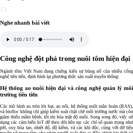
Nghe nhanh bài viết
Công nghệ đột phá trong nuôi tôm hiện đại
Ngành tôm Việt Nam đang chứng kiến sự bùng nổ của nhiều công
nghệ tiên tiến, định hình lại phương thức sản xuất truyền thống:
Hệ thống ao nuôi hiện đại và công nghệ quản lý môi
trường tiên tiến
Các mô hình ao tròn lót bạt, ao nổi, hệ thống nuôi tuần hoàn (RAS),
và biofloc không chỉ giúp kiểm soát chặt chẽ môi trường nước mà còn
giảm thiểu mầm bệnh, tối ưu hóa mật độ nuôi. Song song đó, việc sử
dụng các cảm biến IoT để theo dõi liên tục các chỉ số quan trọng như
pH, oxy hòa tan, nhiệt độ, độ kiềm, và các khí độc, cùng với dữ liệu
truyền về trung tâm, cho phép người nuôi đưa ra điều chỉnh kịp thời và