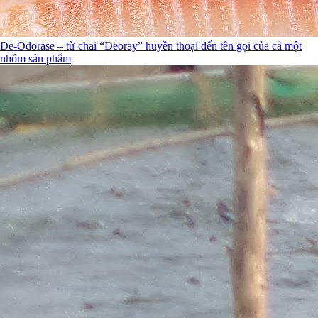
De-Odorase – từ chai “Deoray” huyền thoại đến tên gọi của cả một
nhóm sản phẩm