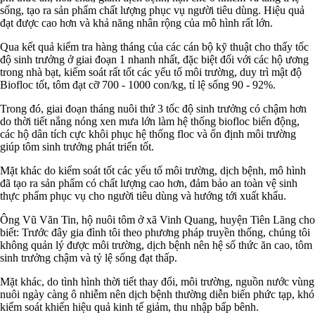
sống, tạo ra sản phẩm chất lượng phục vụ người tiêu dùng. Hiệu quả
đạt được cao hơn và khả năng nhân rộng của mô hình rất lớn.
Qua kết quả kiểm tra hàng tháng của các cán bộ kỹ thuật cho thấy tốc
độ sinh trưởng ở giai đoạn 1 nhanh nhất, đặc biệt đối với các hộ ương
trong nhà bạt, kiểm soát rất tốt các yếu tố môi trường, duy trì mật độ
Biofloc tốt, tôm đạt cỡ 700 - 1000 con/kg, tỉ lệ sống 90 - 92%.
Trong đó, giai đoạn tháng nuôi thứ 3 tốc độ sinh trưởng có chậm hơn
do thời tiết nắng nóng xen mưa lớn làm hệ thống biofloc biến động,
các hộ dân tích cực khôi phục hệ thống floc và ổn định môi trường
giúp tôm sinh trưởng phát triển tốt.
Mặt khác do kiểm soát tốt các yếu tố môi trường, dịch bệnh, mô hình
đã tạo ra sản phẩm có chất lượng cao hơn, đảm bảo an toàn vệ sinh
thực phẩm phục vụ cho người tiêu dùng và hướng tới xuất khẩu.
Ông Vũ Văn Tin, hộ nuôi tôm ở xã Vinh Quang, huyện Tiên Lãng cho
biết: Trước đây gia đình tôi theo phương pháp truyền thống, chúng tôi
không quản lý được môi trường, dịch bệnh nên hệ số thức ăn cao, tôm
sinh trưởng chậm và tỷ lệ sống đạt thấp.
Mặt khác, do tình hình thời tiết thay đổi, môi trường, nguồn nước vùng
nuôi ngày càng ô nhiễm nên dịch bệnh thường diễn biến phức tạp, khó
kiểm soát khiến hiệu quả kinh tế giảm, thu nhập bấp bênh.