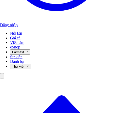
Đăng nhập
Nổi bật
Giá cả
Việc làm
eShop
Farmext
Sự kiện
Danh bạ
Thư viện