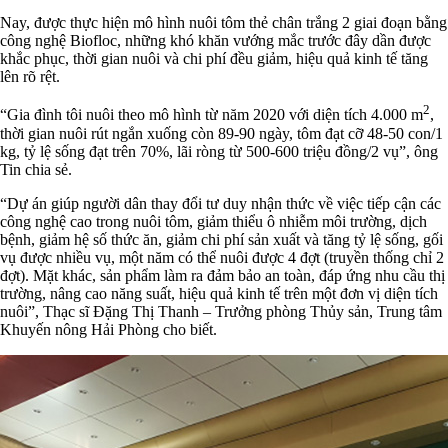
Nay, được thực hiện mô hình nuôi tôm thẻ chân trắng 2 giai đoạn bằng
công nghệ Biofloc, những khó khăn vướng mắc trước đây dần được
khắc phục, thời gian nuôi và chi phí đều giảm, hiệu quả kinh tế tăng
lên rõ rệt.
2
“Gia đình tôi nuôi theo mô hình từ năm 2020 với diện tích 4.000 m
,
thời gian nuôi rút ngắn xuống còn 89-90 ngày, tôm đạt cỡ 48-50 con/1
kg, tỷ lệ sống đạt trên 70%, lãi ròng từ 500-600 triệu đồng/2 vụ”, ông
Tin chia sẻ.
“Dự án giúp người dân thay đổi tư duy nhận thức về việc tiếp cận các
công nghệ cao trong nuôi tôm, giảm thiểu ô nhiễm môi trường, dịch
bệnh, giảm hệ số thức ăn, giảm chi phí sản xuất và tăng tỷ lệ sống, gối
vụ được nhiều vụ, một năm có thể nuôi được 4 đợt (truyền thống chỉ 2
đợt). Mặt khác, sản phẩm làm ra đảm bảo an toàn, đáp ứng nhu cầu thị
trường, nâng cao năng suất, hiệu quả kinh tế trên một đơn vị diện tích
nuôi”, Thạc sĩ Đặng Thị Thanh – Trưởng phòng Thủy sản, Trung tâm
Khuyến nông Hải Phòng cho biết.