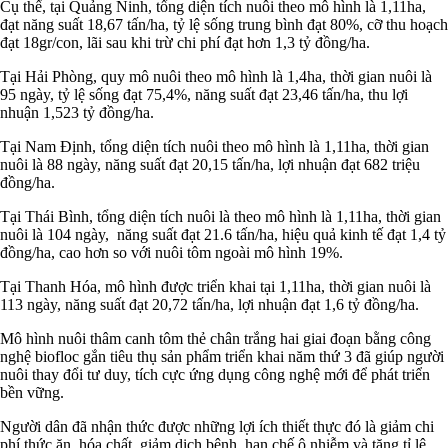
Cụ thể, tại Quảng Ninh, tổng diện tích nuôi theo mô hình là 1,11ha,
đạt năng suất 18,67 tấn/ha, tỷ lệ sống trung bình đạt 80%, cỡ thu hoạch
đạt 18gr/con, lãi sau khi trừ chi phí đạt hơn 1,3 tỷ đồng/ha.
Tại Hải Phòng, quy mô nuôi theo mô hình là 1,4ha, thời gian nuôi là
95 ngày, tỷ lệ sống đạt 75,4%, năng suất đạt 23,46 tấn/ha, thu lợi
nhuận 1,523 tỷ đồng/ha.
Tại Nam Định, tổng diện tích nuôi theo mô hình là 1,11ha, thời gian
nuôi là 88 ngày, năng suất đạt 20,15 tấn/ha, lợi nhuận đạt 682 triệu
đồng/ha.
Tại Thái Bình, tổng diện tích nuôi là theo mô hình là 1,11ha, thời gian
nuôi là 104 ngày, năng suất đạt 21.6 tấn/ha, hiệu quả kinh tế đạt 1,4 tỷ
đồng/ha, cao hơn so với nuôi tôm ngoài mô hình 19%.
Tại Thanh Hóa, mô hình được triển khai tại 1,11ha, thời gian nuôi là
113 ngày, năng suất đạt 20,72 tấn/ha, lợi nhuận đạt 1,6 tỷ đồng/ha.
Mô hình nuôi thâm canh tôm thẻ chân trắng hai giai đoạn bằng công
nghệ biofloc gắn tiêu thụ sản phẩm triển khai năm thứ 3 đã giúp người
nuôi thay đổi tư duy, tích cực ứng dụng công nghệ mới để phát triển
bền vững.
Người dân đã nhận thức được những lợi ích thiết thực đó là giảm chi
phí thức ăn, hóa chất, giảm dịch bệnh, hạn chế ô nhiễm và tăng tỉ lệ