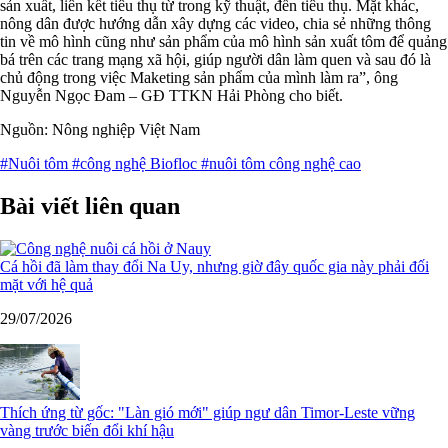
sản xuất, liên kết tiêu thụ từ trong kỹ thuật, đến tiêu thụ. Mặt khác,
nông dân được hướng dẫn xây dựng các video, chia sẻ những thông
tin về mô hình cũng như sản phẩm của mô hình sản xuất tôm để quảng
bá trên các trang mạng xã hội, giúp người dân làm quen và sau đó là
chủ động trong việc Maketing sản phẩm của mình làm ra”, ông
Nguyễn Ngọc Đam – GĐ TTKN Hải Phòng cho biết.
Nguồn: Nông nghiệp Việt Nam
#Nuôi tôm
#công nghệ Biofloc
#nuôi tôm công nghệ cao
Bài viết liên quan
Cá hồi đã làm thay đổi Na Uy, nhưng giờ đây quốc gia này phải đối
mặt với hệ quả
29/07/2026
Thích ứng từ gốc: "Làn gió mới" giúp ngư dân Timor-Leste vững
vàng trước biến đổi khí hậu