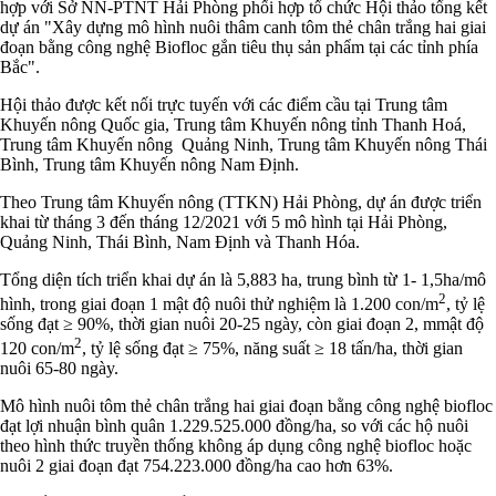
hợp với Sở NN-PTNT Hải Phòng phối hợp tổ chức Hội thảo tổng kết
dự án "Xây dựng mô hình nuôi thâm canh tôm thẻ chân trắng hai giai
đoạn bằng công nghệ Biofloc gắn tiêu thụ sản phẩm tại các tỉnh phía
Bắc".
Hội thảo được kết nối trực tuyến với các điểm cầu tại Trung tâm
Khuyến nông Quốc gia, Trung tâm Khuyến nông tỉnh Thanh Hoá,
Trung tâm Khuyến nông Quảng Ninh, Trung tâm Khuyến nông Thái
Bình, Trung tâm Khuyến nông Nam Định.
Theo Trung tâm Khuyến nông (TTKN) Hải Phòng, dự án được triển
khai từ tháng 3 đến tháng 12/2021 với 5 mô hình tại Hải Phòng,
Quảng Ninh, Thái Bình, Nam Định và Thanh Hóa.
Tổng diện tích triển khai dự án là 5,883 ha, trung bình từ 1- 1,5ha/mô
2
hình, trong giai đoạn 1 mật độ nuôi thử nghiệm là 1.200 con/m
, tỷ lệ
sống đạt ≥ 90%, thời gian nuôi 20-25 ngày, còn giai đoạn 2, mmật độ
2
120 con/m
, tỷ lệ sống đạt ≥ 75%, năng suất ≥ 18 tấn/ha, thời gian
nuôi 65-80 ngày.
Mô hình nuôi tôm thẻ chân trắng hai giai đoạn bằng công nghệ biofloc
đạt lợi nhuận bình quân 1.229.525.000 đồng/ha, so với các hộ nuôi
theo hình thức truyền thống không áp dụng công nghệ biofloc hoặc
nuôi 2 giai đoạn đạt 754.223.000 đồng/ha cao hơn 63%.