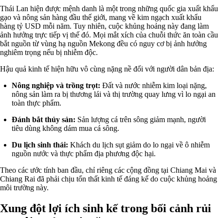
Thái Lan hiện được mệnh danh là một trong những quốc gia xuất khẩu
gạo và nông sản hàng đầu thế giới, mang về kim ngạch xuất khẩu
hàng tỷ USD mỗi năm. Tuy nhiên, cuộc khủng hoảng này đang làm
ảnh hưởng trực tiếp vị thế đó. Mọi mắt xích của chuỗi thức ăn toàn cầu
bắt nguồn từ vùng hạ nguồn Mekong đều có nguy cơ bị ảnh hưởng
nghiêm trọng nếu bị nhiễm độc.
Hậu quả kinh tế hiện hữu vô cùng nặng nề đối với người dân bản địa:
Nông nghiệp và trồng trọt:
Đất và nước nhiễm kim loại nặng,
nông sản làm ra bị thương lái và thị trường quay lưng vì lo ngại an
toàn thực phẩm.
Đánh bắt thủy sản:
Sản lượng cá trên sông giảm mạnh, người
tiêu dùng không dám mua cá sông.
Du lịch sinh thái:
Khách du lịch sụt giảm do lo ngại về ô nhiễm
nguồn nước và thực phẩm địa phương độc hại.
Theo các ước tính ban đầu, chỉ riêng các cộng đồng tại Chiang Mai và
Chiang Rai đã phải chịu tổn thất kinh tế đáng kể do cuộc khủng hoảng
môi trường này.
Xung đột lợi ích sinh kế trong bối cảnh rủi