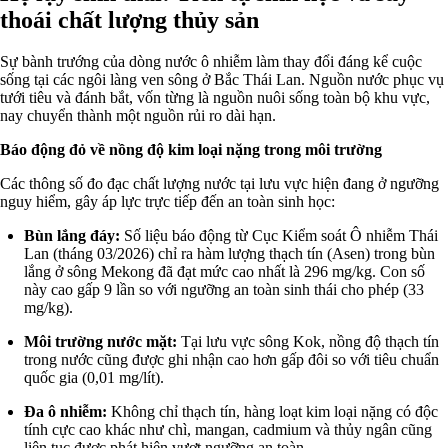
thoái chất lượng thủy sản
Sự bành trướng của dòng nước ô nhiễm làm thay đổi đáng kể cuộc
sống tại các ngôi làng ven sông ở Bắc Thái Lan. Nguồn nước phục vụ
tưới tiêu và đánh bắt, vốn từng là nguồn nuôi sống toàn bộ khu vực,
nay chuyển thành một nguồn rủi ro dài hạn.
Báo động đỏ về nồng độ kim loại nặng trong môi trường
Các thông số đo đạc chất lượng nước tại lưu vực hiện đang ở ngưỡng
nguy hiểm, gây áp lực trực tiếp đến an toàn sinh học:
Bùn lắng đáy:
Số liệu báo động từ Cục Kiểm soát Ô nhiễm Thái
Lan (tháng 03/2026) chỉ ra hàm lượng thạch tín (Asen) trong bùn
lắng ở sông Mekong đã đạt mức cao nhất là 296 mg/kg. Con số
này cao gấp 9 lần so với ngưỡng an toàn sinh thái cho phép (33
mg/kg).
Môi trường nước mặt:
Tại lưu vực sông Kok, nồng độ thạch tín
trong nước cũng được ghi nhận cao hơn gấp đôi so với tiêu chuẩn
quốc gia (0,01 mg/lít).
Đa ô nhiễm:
Không chỉ thạch tín, hàng loạt kim loại nặng có độc
tính cực cao khác như chì, mangan, cadmium và thủy ngân cũng
liên tục được phát hiện vượt ngưỡng an toàn.