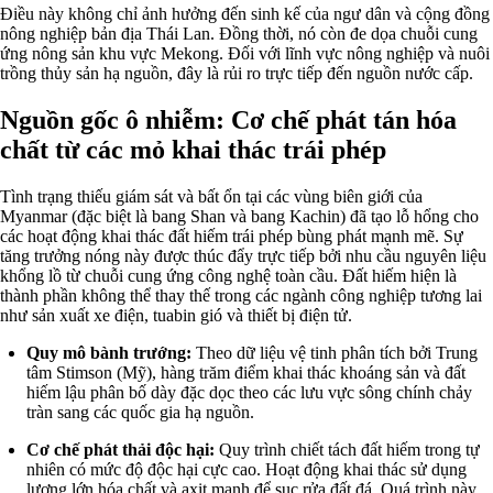
Điều này không chỉ ảnh hưởng đến sinh kế của ngư dân và cộng đồng
nông nghiệp bản địa Thái Lan. Đồng thời, nó còn đe dọa chuỗi cung
ứng nông sản khu vực Mekong. Đối với lĩnh vực nông nghiệp và nuôi
trồng thủy sản hạ nguồn, đây là rủi ro trực tiếp đến nguồn nước cấp.
Nguồn gốc ô nhiễm: Cơ chế phát tán hóa
chất từ các mỏ khai thác trái phép
Tình trạng thiếu giám sát và bất ổn tại các vùng biên giới của
Myanmar (đặc biệt là bang Shan và bang Kachin) đã tạo lỗ hổng cho
các hoạt động khai thác đất hiếm trái phép bùng phát mạnh mẽ. Sự
tăng trưởng nóng này được thúc đẩy trực tiếp bởi nhu cầu nguyên liệu
khổng lồ từ chuỗi cung ứng công nghệ toàn cầu. Đất hiếm hiện là
thành phần không thể thay thế trong các ngành công nghiệp tương lai
như sản xuất xe điện, tuabin gió và thiết bị điện tử.
Quy mô bành trướng:
Theo dữ liệu vệ tinh phân tích bởi Trung
tâm Stimson (Mỹ), hàng trăm điểm khai thác khoáng sản và đất
hiếm lậu phân bố dày đặc dọc theo các lưu vực sông chính chảy
tràn sang các quốc gia hạ nguồn.
Cơ chế phát thải độc hại:
Quy trình chiết tách đất hiếm trong tự
nhiên có mức độ độc hại cực cao. Hoạt động khai thác sử dụng
lượng lớn hóa chất và axit mạnh để sục rửa đất đá. Quá trình này