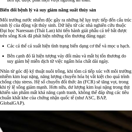
Biến đổi bệnh lý và suy giảm năng suất thủy sản
Môi trường nước nhiễm độc gây ra những hệ lụy trực tiếp đến cấu trúc
sinh lý của động vật thủy sinh. Dữ liệu từ các nhà nghiên cứu thuộc
Đại học Naresuan (Thái Lan) khi tiến hành giải phẫu cá trê bắt được
trên sông Kok đã phát hiện những tổn thương đáng ngại:
Các cá thể cá xuất hiện tình trạng biến dạng cơ thể và mọc u hạch.
Bên cạnh đó là hiện tượng vảy đổi màu và mắt bị tổn thương do
suy giảm hệ miễn dịch từ việc ngấm hóa chất dài ngày.
Nhìn từ góc độ kỹ thuật nuôi trồng, khi tôm cá tiếp xúc với môi trường
nhiễm kim loại nặng, năng lượng chuyển hóa bị vắt kiệt cho quá trình
chống chịu stress. Hệ số chuyển đổi thức ăn (FCR) sẽ tăng vọt, trong
khi tỷ lệ sống giảm mạnh. Hơn nữa, dư lượng kim loại nặng trong thịt
khiến sản phẩm mất khả năng cạnh tranh, không thể đáp ứng các tiêu
chuẩn khắt khe của chứng nhận quốc tế (như ASC, BAP,
GlobalGAP).