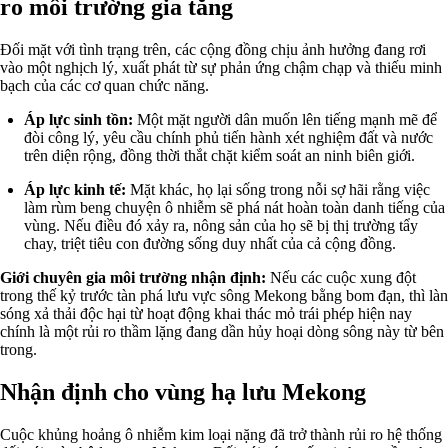
ro môi trường gia tăng
Đối mặt với tình trạng trên, các cộng đồng chịu ảnh hưởng đang rơi
vào một nghịch lý, xuất phát từ sự phản ứng chậm chạp và thiếu minh
bạch của các cơ quan chức năng.
Áp lực sinh tồn:
Một mặt người dân muốn lên tiếng mạnh mẽ để
đòi công lý, yêu cầu chính phủ tiến hành xét nghiệm đất và nước
trên diện rộng, đồng thời thắt chặt kiểm soát an ninh biên giới.
Áp lực kinh tế:
Mặt khác, họ lại sống trong nỗi sợ hãi rằng việc
làm rùm beng chuyện ô nhiễm sẽ phá nát hoàn toàn danh tiếng của
vùng. Nếu điều đó xảy ra, nông sản của họ sẽ bị thị trường tẩy
chay, triệt tiêu con đường sống duy nhất của cả cộng đồng.
Giới chuyên gia môi trường nhận định:
Nếu các cuộc xung đột
trong thế kỷ trước tàn phá lưu vực sông Mekong bằng bom đạn, thì làn
sóng xả thải độc hại từ hoạt động khai thác mỏ trái phép hiện nay
chính là một rủi ro thầm lặng đang dần hủy hoại dòng sông này từ bên
trong.
Nhận định cho vùng hạ lưu Mekong
Cuộc khủng hoảng ô nhiễm kim loại nặng đã trở thành rủi ro hệ thống