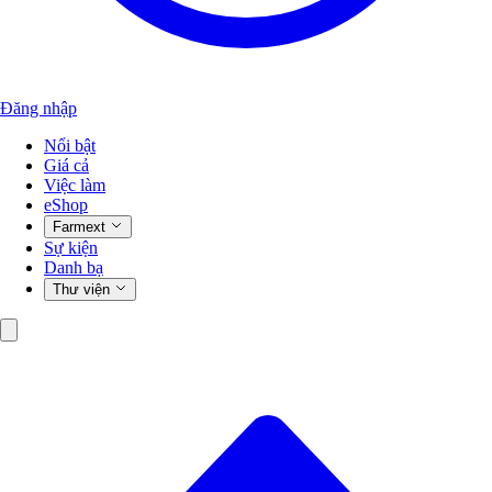
Đăng nhập
Nổi bật
Giá cả
Việc làm
eShop
Farmext
Sự kiện
Danh bạ
Thư viện