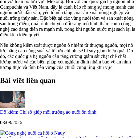
đối với toàn bộ lưu vực Mekong. Đối với các quốc gia hạ nguồn như
Campuchia và Việt Nam, đây là cảnh báo rõ ràng sự mong manh của
nguồn nước đầu vào, yếu tố nền tảng của sản xuất nông nghiệp và
nuôi trồng thủy sản. Đặc biệt tại các vùng nuôi tôm và sản xuất nông
sản trọng điểm, quá trình chuyển đổi sang mô hình thâm canh công
nghệ cao đang diễn ra mạnh mẽ, trong khi nguồn nước mặt sạch lại là
điều kiện kiên quyết.
Nếu không kiểm soát được nguồn ô nhiễm từ thượng nguồn, mọi nỗ
lực nâng cao năng suất và tối ưu chi phí sẽ bị suy giảm hiệu quả. Do
đó, các quốc gia hạ nguồn cần tăng cường giám sát chặt chẽ chất
lượng nước và các biện pháp xét nghiệm định nhằm bảo vệ an ninh
lương thực và tính bền vững của chuỗi cung ứng khu vực.
Bài viết liên quan
Độ kiềm: Chỉ số giúp môi trường ao nuôi ổn định
03/08/2026