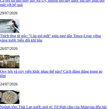
Cá hồi đã làm thay đổi Na Uy, nhưng giờ đây quốc gia này phải đối
mặt với hệ quả
29/07/2026
Thích ứng từ gốc: "Làn gió mới" giúp ngư dân Timor-Leste vững
vàng trước biến đổi khí hậu
26/07/2026
Oxy bột và oxy viên khác nhau thế nào? Cách dùng đúng trong ao
tôm
24/07/2026
Ngành tôm Thái Lan trước ngã rẽ: Từ lệnh cấm của Malaysia đến bài