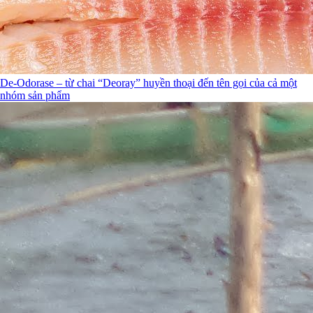
De-Odorase – từ chai “Deoray” huyền thoại đến tên gọi của cả một
nhóm sản phẩm