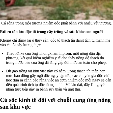
Cá sống trong môi trường nhiễm độc phát bệnh với nhiều vết thương.
Rủi ro tồn lưu độc tố trong cây trồng và sức khỏe con người
Không chỉ dừng lại ở thủy sản, độc tố thạch tín đang tích tụ mạnh mẽ
vào chuỗi cây lương thực.
Theo lời kể của ông Thongkham Inprom, một nông dân địa
phương, kết quả kiểm nghiệm y tế cho thấy nồng độ thạch tín
trong nước tiểu của ông đã tăng gấp đôi mức an toàn cho phép.
Dù gạo trồng tại khu vực này có hàm lượng thạch tín thấp hơn
mức báo động gây ngộ độc ngay lập tức, các chuyên gia độc chất
học đưa ra cảnh báo rằng việc ăn cơm nhiễm độc mỗi ngày sẽ dẫn
đến quá trình tích tụ độc tố mạn tính. Về lâu dài, đây là nguyên
nhân trực tiếp gây ra bệnh suy thận và ung thư.
Cú sốc kinh tế đối với chuỗi cung ứng nông
sản khu vực